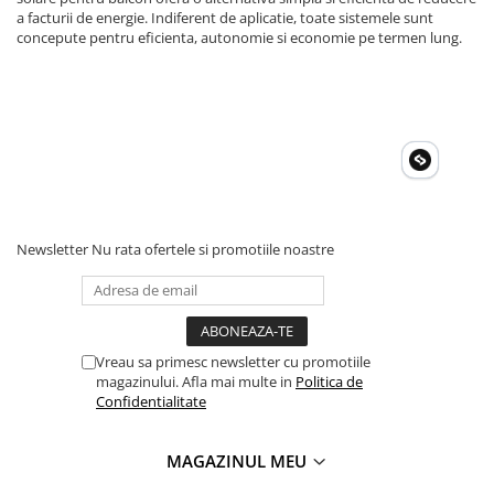
Toate generatoarele
a facturii de energie. Indiferent de aplicatie, toate sistemele sunt
concepute pentru eficienta, autonomie si economie pe termen lung.
Panouri Solare Pliabile
Cauta dupa marca
Bluetti
EcoFlow
Anker
Jackery
Oscal
Newsletter
Nu rata ofertele si promotiile noastre
Pecron
Toate panourile portabile
Kituri solare pentru balcon
Frigidere Portabile
Vreau sa primesc newsletter cu promotiile
Componente Fotovoltaice
magazinului. Afla mai multe in
Politica de
Confidentialitate
Incarcatoare solare
Incarcatoare solare MPPT
MAGAZINUL MEU
Incarcatoare solare PWM