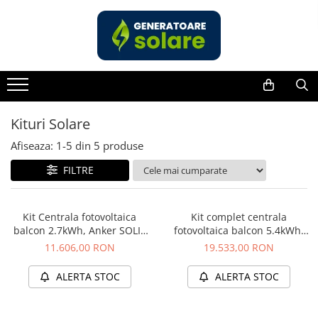
Toate Produsele
Acasa
Statii de Alimentare Portabile
Cauta dupa capacitate
Kituri Solare
Pana in 1000W
Afiseaza:
1-
5
din
5
produse
Intre 1000-2000W
FILTRE
Intre 2000-3000W
Peste 3000W
Cauta dupa marca
Kit Centrala fotovoltaica
Kit complet centrala
balcon 2.7kWh, Anker SOLIX
fotovoltaica balcon 5.4kWh,
Bluetti
Solarbank 3 E2700 Pro +
Anker SOLIX Solarbank 3
11.606,00 RON
19.533,00 RON
EcoFlow
panouri 2 x 440W + sistem
E2700 Pro + 1x BP2700 +
Anker
prindere
panouri 4 x 440W + sistem
ALERTA STOC
ALERTA STOC
prindere
Jackery
Pecron