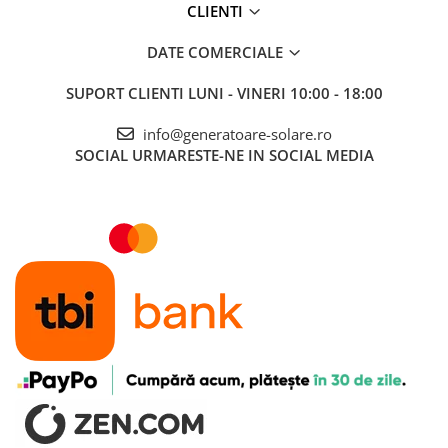
Interfete si cabluri
CLIENTI
Cabluri panouri fotovoltaice
DATE COMERCIALE
Cabluri pentru echipamente
fotovoltaice
SUPORT CLIENTI
LUNI - VINERI 10:00 - 18:00
Protectii si izolatoare de baterii
info@generatoare-solare.ro
Accesorii
SOCIAL
URMARESTE-NE IN SOCIAL MEDIA
Monitorizare si control
Convertoare DC - DC
Invertoare Off-grid
Incarcatoare de retea
Acumulatori de stocare
Componente sisteme de balcon
Iluminat solar
Acumulatori
Acumulatori Standard Plumb
Acumulatori Litiu