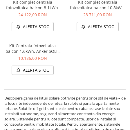
Oscal
Kit complet centrala
Kit complet centrala
fotovoltaica balcon 8.1kWh,
fotovoltaica balcon 10.8kWh,
Xtorm
Anker SOLIX Solarbank 3
Anker SOLIX Solarbank 3
24.122,00 RON
28.711,00 RON
Vezi toate statiile
E2700 Pro + 1x BP2700 +
E2700 Pro + 1x BP2700 +
panouri 4 x 440W + sistem
panouri 4 x 440W + sistem
Accesorii Statii de Alimentare
ALERTA STOC
ALERTA STOC
prindere
prindere
Kituri Generatoare Solare
Cauta dupa capacitate
Kit Centrala fotovoltaica
Pana in 1000W
balcon 1.6kWh, Anker SOLIX
Solarbank 2 E1600 Pro +
Intre 1000-2000W
10.186,00 RON
panouri 2 x 440W + sistem
Intre 2000-3000W
prindere
ALERTA STOC
Peste 3000W
Cauta dupa marca
Bluetti
EcoFlow
Descopera gama de kituri solare potrivite pentru orice stil de viata – de
la locuinte independente de retea, la rulote si pana la apartamente
Anker
urbane. Solutiile off-grid sunt ideale pentru cabane, case izolate sau
Jackery
instalatii autonome, asigurand alimentare constanta din energie
solara. Sistemele pentru rulote sunt compacte, usor de instalat si
Pecron
concepute pentru mobilitate totala. Pentru apartamente, sistemele
Oscal
solare pentru balcon ofera o alternativa simpla si eficienta de reducere