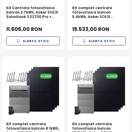
Acumulatori de stocare
Kit Centrala fotovoltaica
Kit complet centrala
balcon 2.7kWh, Anker SOLIX
fotovoltaica balcon
Componente sisteme de balcon
Solarbank 3 E2700 Pro +
5.4kWh, Anker SOLIX
panouri 2 x 440W + sistem
Solarbank 3 E2700 Pro + 1x
prindere
BP2700 + panouri 4 x 440W
11.606,00 RON
19.533,00 RON
+ sistem prindere
ALERTA STOC
ALERTA STOC
Kit complet centrala
Kit complet centrala
fotovoltaica balcon 8.1kWh,
fotovoltaica balcon