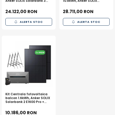
Anker SOLIX Solarbank 3
10.8kWh, Anker SOLIX
E2700 Pro + 1x BP2700 +
Solarbank 3 E2700 Pro + 1x
panouri 4 x 440W + sistem
BP2700 + panouri 4 x 440W
24.122,00 RON
28.711,00 RON
prindere
+ sistem prindere
ALERTA STOC
ALERTA STOC
Kit Centrala fotovoltaica
balcon 1.6kWh, Anker SOLIX
Solarbank 2 E1600 Pro +
panouri 2 x 440W + sistem
prindere
10.186,00 RON