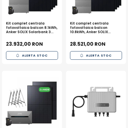
Kit complet centrala
Kit complet centrala
fotovoltaica balcon 8.1kWh,
fotovoltaica balcon
Anker SOLIX Solarbank 3
10.8kWh, Anker SOLIX
E2700 Pro + 1x BP2700 +
Solarbank 3 E2700 Pro + 1x
panouri 4 x 440W + sistem
BP2700 + panouri 4 x 440W
23.932,00 RON
28.521,00 RON
prindere
+ sistem prindere
ALERTA STOC
ALERTA STOC