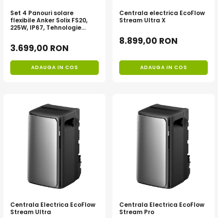
Acumulatori de stocare
Set 4 Panouri solare
Centrala electrica EcoFlow
flexibile Anker Solix FS20,
Stream Ultra X
Componente sisteme de balcon
225W, IP67, Tehnologie
TOPCon
8.899,00 RON
3.699,00 RON
ADAUGA IN COS
ADAUGA IN COS
Centrala Electrica EcoFlow
Centrala Electrica EcoFlow
Stream Ultra
Stream Pro