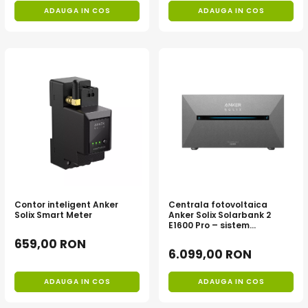
ADAUGA IN COS
ADAUGA IN COS
Contor inteligent Anker
Centrala fotovoltaica
Solix Smart Meter
Anker Solix Solarbank 2
E1600 Pro – sistem
Plug&Play DIY cu stocare,
659,00 RON
conversie si management
6.099,00 RON
inteligent al energiei,
1600Wh, 2400W
ADAUGA IN COS
ADAUGA IN COS