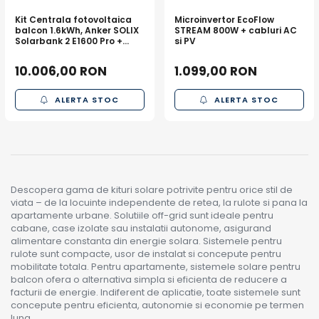
Kit Centrala fotovoltaica
Microinvertor EcoFlow
balcon 1.6kWh, Anker SOLIX
STREAM 800W + cabluri AC
Solarbank 2 E1600 Pro +
si PV
panouri 2 x 440W + sistem
prindere
10.006,00 RON
1.099,00 RON
ALERTA STOC
ALERTA STOC
Descopera gama de kituri solare potrivite pentru orice stil de
viata – de la locuinte independente de retea, la rulote si pana la
apartamente urbane. Solutiile off-grid sunt ideale pentru
cabane, case izolate sau instalatii autonome, asigurand
alimentare constanta din energie solara. Sistemele pentru
rulote sunt compacte, usor de instalat si concepute pentru
mobilitate totala. Pentru apartamente, sistemele solare pentru
balcon ofera o alternativa simpla si eficienta de reducere a
facturii de energie. Indiferent de aplicatie, toate sistemele sunt
concepute pentru eficienta, autonomie si economie pe termen
lung.