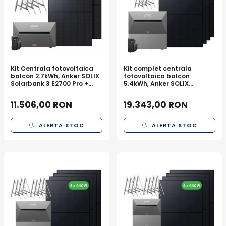
Kit Centrala fotovoltaica
Kit complet centrala
balcon 2.7kWh, Anker SOLIX
fotovoltaica balcon
Solarbank 3 E2700 Pro +
5.4kWh, Anker SOLIX
panouri 2 x 440W + sistem
Solarbank 3 E2700 Pro + 1x
prindere
BP2700 + panouri 4 x 440W
11.506,00 RON
19.343,00 RON
+ sistem prindere
ALERTA STOC
ALERTA STOC