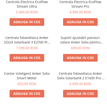
Vezi toate statiile
Centrala Electrica EcoFlow
Centrala Electrica EcoFlow
Stream Ultra
Stream Pro
Accesorii Statii de Alimentare
5.499,00 RON
4.999,00 RON
Kituri Generatoare Solare
Cauta dupa capacitate
ADAUGA IN COS
ADAUGA IN COS
Pana in 1000W
Intre 1000-2000W
Centrala fotovoltaica Anker
Suport ajustabil panouri
Intre 2000-3000W
SOLIX Solarbank 3 E2700 Pro
solare Anker Solix pentru
sistem Plug&Play DIY,
balcon set 2 perechi
Peste 3000W
7.599,00 RON
699,00 RON
2700Wh, 1200W
Cauta dupa marca
ADAUGA IN COS
ADAUGA IN COS
Bluetti
EcoFlow
Contor inteligent Anker Solix
Centrala fotovoltaica Anker
Anker
Smart Meter
Solix Solarbank 2 E1600 Pro –
Pecron
sistem Plug&Play DIY cu
659,00 RON
6.099,00 RON
Oscal
stocare, conversie si
management inteligent al
Toate generatoarele
ADAUGA IN COS
ADAUGA IN COS
energiei, 1600Wh, 2400W
Panouri Solare Pliabile
Cauta dupa marca