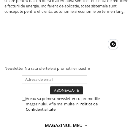
solare pentru balcon ofera o alternativa simpla si eficienta de reducere
Invertoare Tensiune
a facturii de energie. Indiferent de aplicatie, toate sistemele sunt
Roboti Pornire Auto
concepute pentru eficienta, autonomie si economie pe termen lung.
Statii de incarcare vehicule
electrice
UPS Centrale Termice
Stabilizatoare Tensiune
Scule si aparate
Instrumente de masura
Newsletter
Nu rata ofertele si promotiile noastre
Anemometre
Clampmetre
Detectoare
Multimetre Portabile
Vreau sa primesc newsletter cu promotiile
Tahometre
magazinului. Afla mai multe in
Politica de
Telemetre
Confidentialitate
Termometre
Testere
MAGAZINUL MEU
Multimetre de Banc