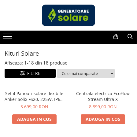
Toate Produsele
Acasa
Statii de Alimentare Portabile
Cauta dupa capacitate
Kituri Solare
Pana in 1000W
Afiseaza:
1-
18
din
18
produse
Intre 1000-2000W
FILTRE
Intre 2000-3000W
Peste 3000W
Cauta dupa marca
Set 4 Panouri solare flexibile
Centrala electrica EcoFlow
Anker Solix FS20, 225W, IP67,
Stream Ultra X
Bluetti
Tehnologie TOPCon
3.699,00 RON
8.899,00 RON
EcoFlow
Anker
ADAUGA IN COS
ADAUGA IN COS
Pecron
Oscal