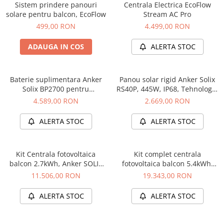
Sistem prindere panouri
Centrala Electrica EcoFlow
Bluetti
solare pentru balcon, EcoFlow
Stream AC Pro
EcoFlow
499,00 RON
4.499,00 RON
Anker
ADAUGA IN COS
ALERTA STOC
Oscal
Pecron
Toate panourile portabile
Baterie suplimentara Anker
Panou solar rigid Anker Solix
Solix BP2700 pentru
RS40P, 445W, IP68, Tehnologie
Kituri solare pentru balcon
Solarbank 3 E2700 Pro, 2.68
IBC, set 2 buc
4.589,00 RON
2.669,00 RON
Frigidere Portabile
kWh
Componente Fotovoltaice
ALERTA STOC
ALERTA STOC
Incarcatoare solare
Incarcatoare solare MPPT
Kit Centrala fotovoltaica
Kit complet centrala
Incarcatoare solare PWM
balcon 2.7kWh, Anker SOLIX
fotovoltaica balcon 5.4kWh,
Solarbank 3 E2700 Pro +
Anker SOLIX Solarbank 3
Interfete si cabluri
11.506,00 RON
19.343,00 RON
panouri 2 x 440W + sistem
E2700 Pro + 1x BP2700 +
Cabluri panouri fotovoltaice
prindere
panouri 4 x 440W + sistem
ALERTA STOC
ALERTA STOC
prindere
Cabluri pentru echipamente
fotovoltaice