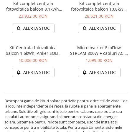
Protectii si izolatoare de baterii
Kit complet centrala
Kit complet centrala
fotovoltaica balcon 8.1kWh,
fotovoltaica balcon 10.8kWh,
Accesorii
Anker SOLIX Solarbank 3
Anker SOLIX Solarbank 3
23.932,00 RON
28.521,00 RON
Monitorizare si control
E2700 Pro + 1x BP2700 +
E2700 Pro + 1x BP2700 +
panouri 4 x 440W + sistem
panouri 4 x 440W + sistem
ALERTA STOC
ALERTA STOC
Convertoare DC - DC
prindere
prindere
Invertoare Off-grid
Incarcatoare de retea
Kit Centrala fotovoltaica
Microinvertor EcoFlow
balcon 1.6kWh, Anker SOLIX
STREAM 800W + cabluri AC si
Acumulatori de stocare
Solarbank 2 E1600 Pro +
PV
10.006,00 RON
1.099,00 RON
panouri 2 x 440W + sistem
Componente sisteme de balcon
prindere
ALERTA STOC
ALERTA STOC
Iluminat solar
Acumulatori
Acumulatori Standard Plumb
Acumulatori Litiu
Descopera gama de kituri solare potrivite pentru orice stil de viata – de
la locuinte independente de retea, la rulote si pana la apartamente
Acumulatori Gel
urbane. Solutiile off-grid sunt ideale pentru cabane, case izolate sau
Acumulatori Moto
instalatii autonome, asigurand alimentare constanta din energie
solara. Sistemele pentru rulote sunt compacte, usor de instalat si
Electronice
concepute pentru mobilitate totala. Pentru apartamente, sistemele