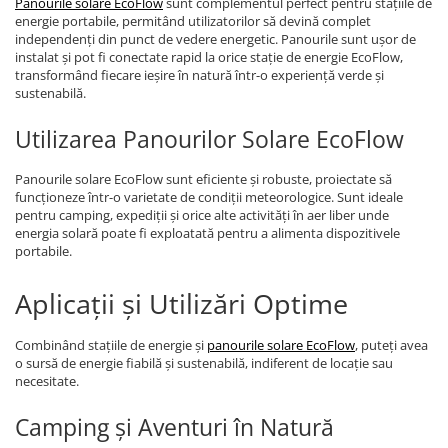
Panourile solare EcoFlow
sunt complementul perfect pentru stațiile de
energie portabile, permitând utilizatorilor să devină complet
independenți din punct de vedere energetic. Panourile sunt ușor de
instalat și pot fi conectate rapid la orice stație de energie EcoFlow,
transformând fiecare ieșire în natură într-o experiență verde și
sustenabilă.
Utilizarea Panourilor Solare EcoFlow
Panourile solare EcoFlow sunt eficiente și robuste, proiectate să
funcționeze într-o varietate de condiții meteorologice. Sunt ideale
pentru camping, expediții și orice alte activități în aer liber unde
energia solară poate fi exploatată pentru a alimenta dispozitivele
portabile.
Aplicații și Utilizări Optime
Combinând stațiile de energie și
panourile solare EcoFlow
, puteți avea
o sursă de energie fiabilă și sustenabilă, indiferent de locație sau
necesitate.
Camping și Aventuri în Natură