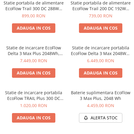
Statie portabila de alimentare
Statie portabila de alimentare
EcoFlow Trail 300 DC 288Wh
EcoFlow Trail 200 DC 192Wh
90K mAh
60K mAh
899,00 RON
739,00 RON
ADAUGA IN COS
ADAUGA IN COS
Statie de incarcare EcoFlow
Statie de incarcare portabila
Delta 3 Max Plus 2048Wh,
EcoFlow Delta 3 Max 2048Wh,
3000W
2400W
7.449,00 RON
6.449,00 RON
ADAUGA IN COS
ADAUGA IN COS
Statie de incarcare portabila
Baterie suplimentara EcoFlow
EcoFlow TRAIL Plus 300 DC
3 Max Plus, 2048 Wh
288Wh, 90.000 mAh
1.020,00 RON
4.459,00 RON
ADAUGA IN COS
ALERTA STOC