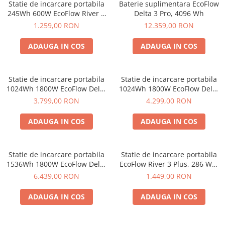
Statie de incarcare portabila
Baterie suplimentara EcoFlow
Acumulatori de stocare
245Wh 600W EcoFlow River 3
Delta 3 Pro, 4096 Wh
UPS
1.259,00 RON
12.359,00 RON
Componente sisteme de balcon
ADAUGA IN COS
ADAUGA IN COS
Statie de incarcare portabila
Statie de incarcare portabila
1024Wh 1800W EcoFlow Delta
1024Wh 1800W EcoFlow Delta
3
3 Plus
3.799,00 RON
4.299,00 RON
ADAUGA IN COS
ADAUGA IN COS
Statie de incarcare portabila
Statie de incarcare portabila
1536Wh 1800W EcoFlow Delta
EcoFlow River 3 Plus, 286 Wh,
3 1500
600W
6.439,00 RON
1.449,00 RON
ADAUGA IN COS
ADAUGA IN COS