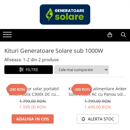
Toate Produsele
Acasa
Statii de Alimentare Portabile
Cauta dupa capacitate
Kituri Generatoare Solare sub 1000W
Pana in 1000W
Afiseaza:
1-
2
din
2
produse
Intre 1000-2000W
FILTRE
Intre 2000-3000W
Peste 3000W
Cauta dupa marca
Kit generator solar portabil
Kit Statie de alimentare Anker
-200 RON
-300 RON
Anker Solix C300X DC cu
Solix C300X AC cu Panou solar
Bluetti
Panou solar Anker Solix 60W
Anker Solix 60W portabil
1.799,00 RON
1.799,00 RON
EcoFlow
portabil
1.599,00 RON
1.499,00 RON
Anker
Jackery
ADAUGA IN COS
ALERTA STOC
Pecron