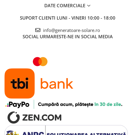
Toate generatoarele
DATE COMERCIALE
Panouri Solare Pliabile
SUPORT CLIENTI
LUNI - VINERI 10:00 - 18:00
Cauta dupa marca
info@generatoare-solare.ro
Bluetti
SOCIAL
URMARESTE-NE IN SOCIAL MEDIA
EcoFlow
Anker
Jackery
Oscal
Pecron
Toate panourile portabile
Kituri solare pentru balcon
Frigidere Portabile
Componente Fotovoltaice
Incarcatoare solare
Incarcatoare solare MPPT
Incarcatoare solare PWM