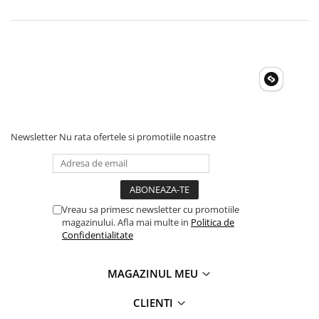
Oscal
Xtorm
Vezi toate statiile
Accesorii Statii de Alimentare
Kituri Generatoare Solare
Cauta dupa capacitate
Pana in 1000W
Newsletter
Nu rata ofertele si promotiile noastre
Intre 1000-2000W
Intre 2000-3000W
Peste 3000W
Cauta dupa marca
Vreau sa primesc newsletter cu promotiile
Bluetti
magazinului. Afla mai multe in
Politica de
Confidentialitate
EcoFlow
Anker
MAGAZINUL MEU
Jackery
Pecron
CLIENTI
Oscal