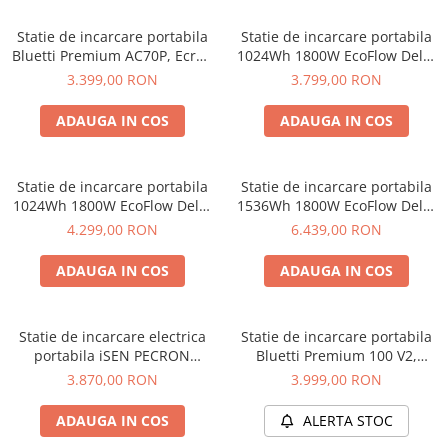
Acumulatori de stocare
Statie de incarcare portabila
Statie de incarcare portabila
Componente sisteme de balcon
Bluetti Premium AC70P, Ecran
1024Wh 1800W EcoFlow Delta
LCD, 1000W, 864Wh, LiFePO4,
3
3.399,00 RON
3.799,00 RON
Varf 1500W
ADAUGA IN COS
ADAUGA IN COS
Statie de incarcare portabila
Statie de incarcare portabila
1024Wh 1800W EcoFlow Delta
1536Wh 1800W EcoFlow Delta
3 Plus
3 1500
4.299,00 RON
6.439,00 RON
ADAUGA IN COS
ADAUGA IN COS
Statie de incarcare electrica
Statie de incarcare portabila
portabila iSEN PECRON
Bluetti Premium 100 V2,
E1500LFP, 1536Wh, 2200W,
1800W 1024Wh, Ecran LCD,
3.870,00 RON
3.999,00 RON
230V, Display Digital,
LiFePO4, Putere de varf
Incarcare Rapida, Baterie
3600W
ADAUGA IN COS
ALERTA STOC
LiFePO4, Controller MPPT, 12