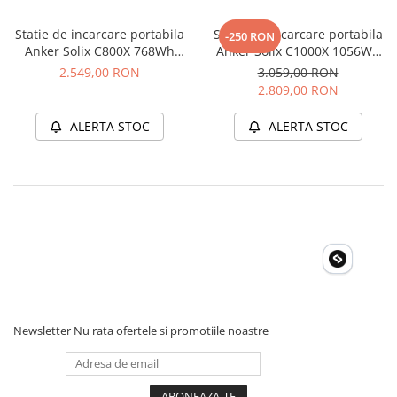
Iesiri, Protectie BMS
Statie de incarcare portabila
Statie de incarcare portabila
-250 RON
Anker Solix C800X 768Wh
Anker Solix C1000X 1056Wh
1200W
1800W
2.549,00 RON
3.059,00 RON
2.809,00 RON
ALERTA STOC
ALERTA STOC
Newsletter
Nu rata ofertele si promotiile noastre