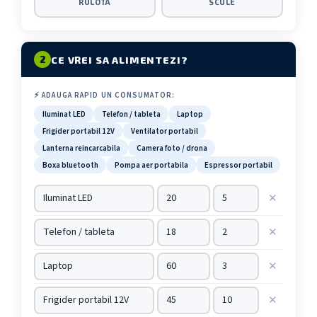
RULOTA
SCULE
CE VREI SA ALIMENTEZI?
2
⚡ ADAUGA RAPID UN CONSUMATOR:
Iluminat LED
Telefon / tableta
Laptop
Frigider portabil 12V
Ventilator portabil
Lanterna reincarcabila
Camera foto / drona
Boxa bluetooth
Pompa aer portabila
Espressor portabil
✕
✕
✕
✕