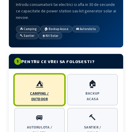
Introdu consumatorii tai electrici si afla in 30 de secunde
Acumulatori de stocare
ce capacitate de power station sau kit generator solar ai
Componente sisteme de balcon
nevoie.
⛺ Camping
🏠 Backup Acasa
🚐 Autorulota
🔨 Santier
☀️ Kit Solar
PENTRU CE VREI SA FOLOSESTI?
1
⛺
🏠
CAMPING /
BACKUP
OUTDOOR
ACASA
🚐
🔨
AUTORULOTA /
SANTIER /