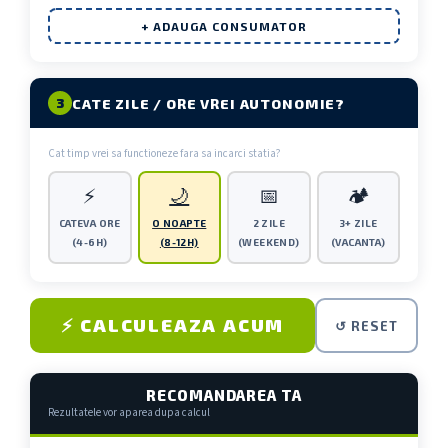
+ ADAUGA CONSUMATOR
CATE ZILE / ORE VREI AUTONOMIE?
3
Cat timp vrei sa functioneze fara sa incarci statia?
⚡
🌙
📅
🏕️
CATEVA ORE
O NOAPTE
2 ZILE
3+ ZILE
(4-6H)
(8-12H)
(WEEKEND)
(VACANTA)
⚡ CALCULEAZA ACUM
↺ RESET
RECOMANDAREA TA
Rezultatele vor aparea dupa calcul