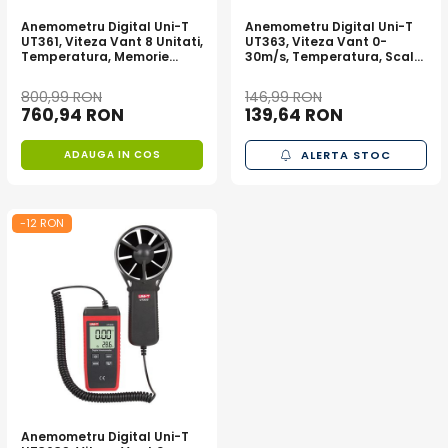
Acumulatori de stocare
Anemometru Digital Uni-T
Anemometru Digital Uni-T
UT361, Viteza Vant 8 Unitati,
UT363, Viteza Vant 0-
Componente sisteme de balcon
Temperatura, Memorie
30m/s, Temperatura, Scala
2044 Inregistrari
Beaufort, MAX/AVG
800,99 RON
146,99 RON
760,94 RON
139,64 RON
ADAUGA IN COS
ALERTA STOC
-12 RON
Anemometru Digital Uni-T