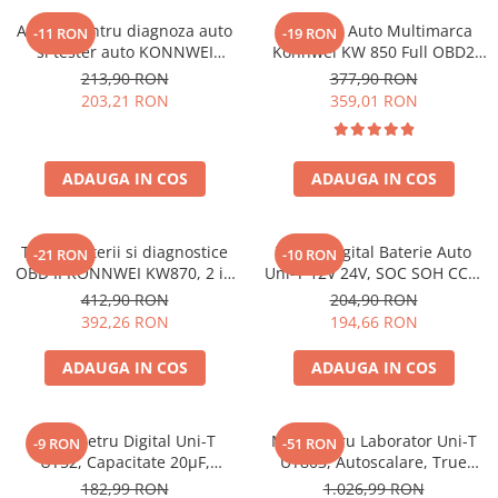
Acumulatori de stocare
Aparat pentru diagnoza auto
Diagnoza Auto Multimarca
-11 RON
-19 RON
si tester auto KONNWEI
Konnwei KW 850 Full OBD2
Componente sisteme de balcon
KW808 Toate Marcile Dupa
Tester Auto Dedicat BMW
213,90 RON
377,90 RON
1996
Mini Cooper Mercedes Audi
203,21 RON
359,01 RON
Diagnostic Scanner ABS ESP
SRS Transmisie Motor Toate
Marcile Dupa 1996
ADAUGA IN COS
ADAUGA IN COS
Tester baterii si diagnostice
Tester Digital Baterie Auto
-21 RON
-10 RON
OBD II KONNWEI KW870, 2 in
Uni-T 12V 24V, SOC SOH CCA,
1, pentru masini 12V, functii
Test Alternator, SAE DIN IEC
412,90 RON
204,90 RON
complete
EN JIS
392,26 RON
194,66 RON
ADAUGA IN COS
ADAUGA IN COS
Multimetru Digital Uni-T
Multimetru Laborator Uni-T
-9 RON
-51 RON
UT52, Capacitate 20µF,
UT803, Autoscalare, True
Tensiune, Curent, Rezistenta,
RMS, Frecventa 100kHz,
182,99 RON
1.026,99 RON