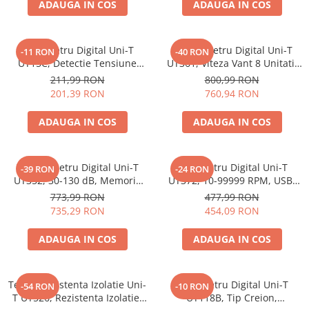
ADAUGA IN COS
ADAUGA IN COS
Multimetru Digital Uni-T
Anemometru Digital Uni-T
-11 RON
-40 RON
UT15C, Detectie Tensiune
UT361, Viteza Vant 8 Unitati,
AC/DC, Succesiune Faze, Test
Temperatura, Memorie 2044
211,99 RON
800,99 RON
Continuitate, IP65, Indicatori
Inregistrari
201,39 RON
760,94 RON
LED
ADAUGA IN COS
ADAUGA IN COS
Decibelmetru Digital Uni-T
Tahometru Digital Uni-T
-39 RON
-24 RON
UT352, 30-130 dB, Memorie
UT372, 10-99999 RPM, USB,
63 Citiri, Bargraph Analogic,
Valori MAX/MIN/Mediu, Afisaj
773,99 RON
477,99 RON
MAX/MIN
LCD
735,29 RON
454,09 RON
ADAUGA IN COS
ADAUGA IN COS
Tester Rezistenta Izolatie Uni-
Multimetru Digital Uni-T
-54 RON
-10 RON
T UT526, Rezistenta Izolatie,
UT118B, Tip Creion,