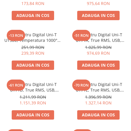
hFE Tranzistori, Testare Diode
Temperatura, USB RS232,
173,84 RON
975,64 RON
Masurare Tranzistori
ADAUGA IN COS
ADAUGA IN COS
Multimetru Digital Uni-T
Multimetru Digital Uni-T
-13 RON
-51 RON
UT58C, Temperatura 1000°C,
UT71A, True RMS, USB,
Frecventa 20kHz, Capacitate
Autoscalare, Capacitate,
251,99 RON
1.025,99 RON
100µF, Oprire Automata
Frecventa, Masurare Relativa,
239,39 RON
974,69 RON
Iluminare Fundal
ADAUGA IN COS
ADAUGA IN COS
Multimetru Digital Uni-T
Multimetru Digital Uni-T
-61 RON
-70 RON
UT71D, True RMS, USB,
UT71E, True RMS, USB,
Autoscalare, Capacitate,
Autoscalare, Temperatura
1.211,99 RON
1.396,99 RON
Frecventa, Factor de Umplere
1000°C, Masurare Putere
1.151,39 RON
1.327,14 RON
2500W, Frecventa
ADAUGA IN COS
ADAUGA IN COS