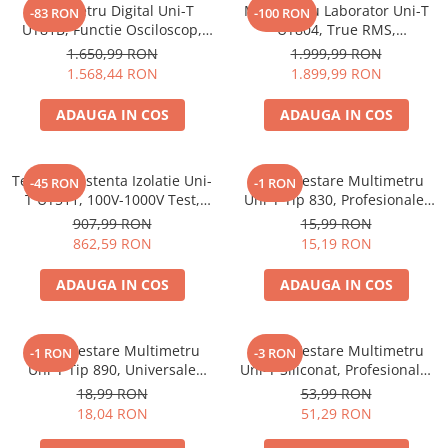
Multimetru Digital Uni-T
Multimetru Laborator Uni-T
-83 RON
-100 RON
UT81B, Functie Osciloscop,
UT804, True RMS,
USB, Capacitate, Frecventa
Temperatura 1000°C,
1.650,99 RON
1.999,99 RON
10MHz, Memorie 10 Ecrane,
Autoscalare, Data Logging,
1.568,44 RON
1.899,99 RON
Iluminare
Peak Hold, Frecventa 100kHz
ADAUGA IN COS
ADAUGA IN COS
Tester Rezistenta Izolatie Uni-
Sonde Testare Multimetru
-45 RON
-1 RON
T UT511, 100V-1000V Test,
Uni-T Tip 830, Profesionale,
Izolatie 10GOhm, Autoscalare,
10A 1000V
907,99 RON
15,99 RON
Tensiune DC/AC, Iluminare
862,59 RON
15,19 RON
Fundal
ADAUGA IN COS
ADAUGA IN COS
Sonde Testare Multimetru
Sonde Testare Multimetru
-1 RON
-3 RON
Uni-T Tip 890, Universale
Uni-T Siliconat, Profesionale,
pentru Multimetre Digitale
Flexibile, Izolatie Superioara
18,99 RON
53,99 RON
18,04 RON
51,29 RON