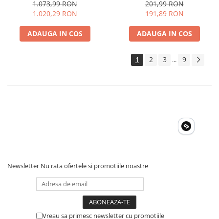
Curent Rezidual RCD,
Autoscalare, Capacitate 3mF,
1.073,99 RON
201,99 RON
Tensiune AC/DC, Design
Detectie Tensiune 220V, LED
1.020,29 RON
191,89 RON
Modern
Iluminare
ADAUGA IN COS
ADAUGA IN COS
1
2
3
9
...
Newsletter
Nu rata ofertele si promotiile noastre
Vreau sa primesc newsletter cu promotiile