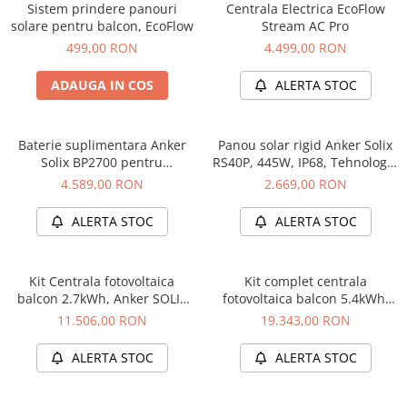
Sistem prindere panouri
Centrala Electrica EcoFlow
Bluetti
solare pentru balcon, EcoFlow
Stream AC Pro
EcoFlow
499,00 RON
4.499,00 RON
Anker
ADAUGA IN COS
ALERTA STOC
Oscal
Pecron
Toate panourile portabile
Baterie suplimentara Anker
Panou solar rigid Anker Solix
Solix BP2700 pentru
RS40P, 445W, IP68, Tehnologie
Kituri solare pentru balcon
Solarbank 3 E2700 Pro, 2.68
IBC, set 2 buc
4.589,00 RON
2.669,00 RON
Frigidere Portabile
kWh
Componente Fotovoltaice
ALERTA STOC
ALERTA STOC
Incarcatoare solare
Incarcatoare solare MPPT
Kit Centrala fotovoltaica
Kit complet centrala
Incarcatoare solare PWM
balcon 2.7kWh, Anker SOLIX
fotovoltaica balcon 5.4kWh,
Solarbank 3 E2700 Pro +
Anker SOLIX Solarbank 3
Interfete si cabluri
11.506,00 RON
19.343,00 RON
panouri 2 x 440W + sistem
E2700 Pro + 1x BP2700 +
Cabluri panouri fotovoltaice
prindere
panouri 4 x 440W + sistem
ALERTA STOC
ALERTA STOC
prindere
Cabluri pentru echipamente
fotovoltaice