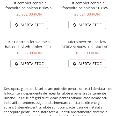
Protectii si izolatoare de baterii
Kit complet centrala
Kit complet centrala
fotovoltaica balcon 8.1kWh,
fotovoltaica balcon 10.8kWh,
Accesorii
Anker SOLIX Solarbank 3
Anker SOLIX Solarbank 3
23.932,00 RON
28.521,00 RON
Monitorizare si control
E2700 Pro + 1x BP2700 +
E2700 Pro + 1x BP2700 +
panouri 4 x 440W + sistem
panouri 4 x 440W + sistem
ALERTA STOC
ALERTA STOC
Convertoare DC - DC
prindere
prindere
Invertoare Off-grid
Incarcatoare de retea
Kit Centrala fotovoltaica
Microinvertor EcoFlow
balcon 1.6kWh, Anker SOLIX
STREAM 800W + cabluri AC si
Acumulatori de stocare
Solarbank 2 E1600 Pro +
PV
10.006,00 RON
1.099,00 RON
panouri 2 x 440W + sistem
Componente sisteme de balcon
prindere
ALERTA STOC
ALERTA STOC
Iluminat solar
Acumulatori
Acumulatori Standard Plumb
Acumulatori Litiu
Descopera gama de kituri solare potrivite pentru orice stil de viata – de
la locuinte independente de retea, la rulote si pana la apartamente
Acumulatori Gel
urbane. Solutiile off-grid sunt ideale pentru cabane, case izolate sau
Acumulatori Moto
instalatii autonome, asigurand alimentare constanta din energie
solara. Sistemele pentru rulote sunt compacte, usor de instalat si
Electronice
concepute pentru mobilitate totala. Pentru apartamente, sistemele