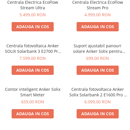
Vezi toate statiile
Centrala Electrica EcoFlow
Centrala Electrica EcoFlow
Stream Ultra
Stream Pro
Accesorii Statii de Alimentare
5.499,00 RON
4.999,00 RON
Kituri Generatoare Solare
Cauta dupa capacitate
ADAUGA IN COS
ADAUGA IN COS
Pana in 1000W
Intre 1000-2000W
Centrala fotovoltaica Anker
Suport ajustabil panouri
Intre 2000-3000W
SOLIX Solarbank 3 E2700 Pro
solare Anker Solix pentru
sistem Plug&Play DIY,
balcon set 2 perechi
Peste 3000W
7.599,00 RON
699,00 RON
2700Wh, 1200W
Cauta dupa marca
ADAUGA IN COS
ADAUGA IN COS
Bluetti
EcoFlow
Contor inteligent Anker Solix
Centrala fotovoltaica Anker
Anker
Smart Meter
Solix Solarbank 2 E1600 Pro –
Pecron
sistem Plug&Play DIY cu
659,00 RON
6.099,00 RON
Oscal
stocare, conversie si
management inteligent al
Toate generatoarele
ADAUGA IN COS
ADAUGA IN COS
energiei, 1600Wh, 2400W
Panouri Solare Pliabile
Cauta dupa marca