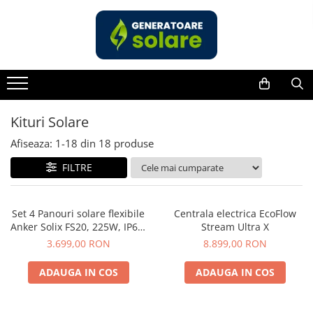
Toate Produsele
Acasa
Statii de Alimentare Portabile
Cauta dupa capacitate
Kituri Solare
Pana in 1000W
Afiseaza:
1-
18
din
18
produse
Intre 1000-2000W
FILTRE
Intre 2000-3000W
Peste 3000W
Cauta dupa marca
Set 4 Panouri solare flexibile
Centrala electrica EcoFlow
Anker Solix FS20, 225W, IP67,
Stream Ultra X
Bluetti
Tehnologie TOPCon
3.699,00 RON
8.899,00 RON
EcoFlow
Anker
ADAUGA IN COS
ADAUGA IN COS
Pecron
Oscal