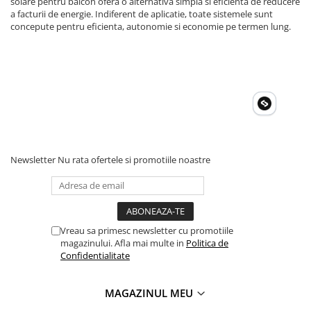
solare pentru balcon ofera o alternativa simpla si eficienta de reducere
Invertoare Tensiune
a facturii de energie. Indiferent de aplicatie, toate sistemele sunt
Roboti Pornire Auto
concepute pentru eficienta, autonomie si economie pe termen lung.
Statii de incarcare vehicule
electrice
UPS Centrale Termice
Stabilizatoare Tensiune
Scule si aparate
Instrumente de masura
Newsletter
Nu rata ofertele si promotiile noastre
Anemometre
Clampmetre
Detectoare
Multimetre Portabile
Vreau sa primesc newsletter cu promotiile
Tahometre
magazinului. Afla mai multe in
Politica de
Telemetre
Confidentialitate
Termometre
Testere
MAGAZINUL MEU
Multimetre de Banc