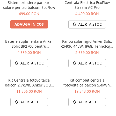
Sistem prindere panouri
Centrala Electrica EcoFlow
solare pentru balcon, EcoFlow
Stream AC Pro
499,00 RON
4.499,00 RON
ADAUGA IN COS
ALERTA STOC
Baterie suplimentara Anker
Panou solar rigid Anker Solix
Solix BP2700 pentru
RS40P, 445W, IP68, Tehnologie
Solarbank 3 E2700 Pro, 2.68
IBC, set 2 buc
4.589,00 RON
2.669,00 RON
kWh
ALERTA STOC
ALERTA STOC
Kit Centrala fotovoltaica
Kit complet centrala
balcon 2.7kWh, Anker SOLIX
fotovoltaica balcon 5.4kWh,
Solarbank 3 E2700 Pro +
Anker SOLIX Solarbank 3
11.506,00 RON
19.343,00 RON
panouri 2 x 440W + sistem
E2700 Pro + 1x BP2700 +
prindere
panouri 4 x 440W + sistem
ALERTA STOC
ALERTA STOC
prindere