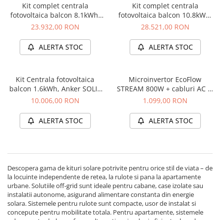
Kit complet centrala
Kit complet centrala
fotovoltaica balcon 8.1kWh,
fotovoltaica balcon 10.8kWh,
Anker SOLIX Solarbank 3
Anker SOLIX Solarbank 3
23.932,00 RON
28.521,00 RON
E2700 Pro + 1x BP2700 +
E2700 Pro + 1x BP2700 +
panouri 4 x 440W + sistem
panouri 4 x 440W + sistem
ALERTA STOC
ALERTA STOC
prindere
prindere
Kit Centrala fotovoltaica
Microinvertor EcoFlow
balcon 1.6kWh, Anker SOLIX
STREAM 800W + cabluri AC si
Solarbank 2 E1600 Pro +
PV
10.006,00 RON
1.099,00 RON
panouri 2 x 440W + sistem
prindere
ALERTA STOC
ALERTA STOC
Descopera gama de kituri solare potrivite pentru orice stil de viata – de
la locuinte independente de retea, la rulote si pana la apartamente
urbane. Solutiile off-grid sunt ideale pentru cabane, case izolate sau
instalatii autonome, asigurand alimentare constanta din energie
solara. Sistemele pentru rulote sunt compacte, usor de instalat si
concepute pentru mobilitate totala. Pentru apartamente, sistemele