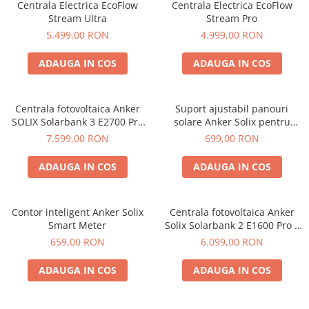
Centrala Electrica EcoFlow
Centrala Electrica EcoFlow
Acumulatori de stocare
Stream Ultra
Stream Pro
5.499,00 RON
4.999,00 RON
Componente sisteme de balcon
ADAUGA IN COS
ADAUGA IN COS
Centrala fotovoltaica Anker
Suport ajustabil panouri
SOLIX Solarbank 3 E2700 Pro
solare Anker Solix pentru
sistem Plug&Play DIY,
balcon set 2 perechi
7.599,00 RON
699,00 RON
2700Wh, 1200W
ADAUGA IN COS
ADAUGA IN COS
Contor inteligent Anker Solix
Centrala fotovoltaica Anker
Smart Meter
Solix Solarbank 2 E1600 Pro –
sistem Plug&Play DIY cu
659,00 RON
6.099,00 RON
stocare, conversie si
management inteligent al
ADAUGA IN COS
ADAUGA IN COS
energiei, 1600Wh, 2400W