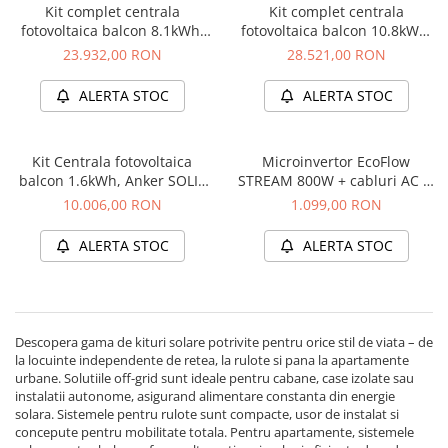
Protectii si izolatoare de baterii
Kit complet centrala
Kit complet centrala
fotovoltaica balcon 8.1kWh,
fotovoltaica balcon 10.8kWh,
Accesorii
Anker SOLIX Solarbank 3
Anker SOLIX Solarbank 3
23.932,00 RON
28.521,00 RON
Monitorizare si control
E2700 Pro + 1x BP2700 +
E2700 Pro + 1x BP2700 +
panouri 4 x 440W + sistem
panouri 4 x 440W + sistem
ALERTA STOC
ALERTA STOC
Convertoare DC - DC
prindere
prindere
Invertoare Off-grid
Incarcatoare de retea
Kit Centrala fotovoltaica
Microinvertor EcoFlow
balcon 1.6kWh, Anker SOLIX
STREAM 800W + cabluri AC si
Acumulatori de stocare
Solarbank 2 E1600 Pro +
PV
10.006,00 RON
1.099,00 RON
panouri 2 x 440W + sistem
Componente sisteme de balcon
prindere
ALERTA STOC
ALERTA STOC
Iluminat solar
Acumulatori
Acumulatori Standard Plumb
Acumulatori Litiu
Descopera gama de kituri solare potrivite pentru orice stil de viata – de
la locuinte independente de retea, la rulote si pana la apartamente
Acumulatori Gel
urbane. Solutiile off-grid sunt ideale pentru cabane, case izolate sau
Acumulatori Moto
instalatii autonome, asigurand alimentare constanta din energie
solara. Sistemele pentru rulote sunt compacte, usor de instalat si
Electronice
concepute pentru mobilitate totala. Pentru apartamente, sistemele