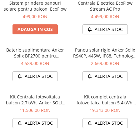
Sistem prindere panouri
Centrala Electrica EcoFlow
Bluetti
solare pentru balcon, EcoFlow
Stream AC Pro
EcoFlow
499,00 RON
4.499,00 RON
Anker
ADAUGA IN COS
ALERTA STOC
Oscal
Pecron
Toate panourile portabile
Baterie suplimentara Anker
Panou solar rigid Anker Solix
Solix BP2700 pentru
RS40P, 445W, IP68, Tehnologie
Kituri solare pentru balcon
Solarbank 3 E2700 Pro, 2.68
IBC, set 2 buc
4.589,00 RON
2.669,00 RON
Frigidere Portabile
kWh
Componente Fotovoltaice
ALERTA STOC
ALERTA STOC
Incarcatoare solare
Incarcatoare solare MPPT
Kit Centrala fotovoltaica
Kit complet centrala
Incarcatoare solare PWM
balcon 2.7kWh, Anker SOLIX
fotovoltaica balcon 5.4kWh,
Solarbank 3 E2700 Pro +
Anker SOLIX Solarbank 3
Interfete si cabluri
11.506,00 RON
19.343,00 RON
panouri 2 x 440W + sistem
E2700 Pro + 1x BP2700 +
Cabluri panouri fotovoltaice
prindere
panouri 4 x 440W + sistem
ALERTA STOC
ALERTA STOC
prindere
Cabluri pentru echipamente
fotovoltaice