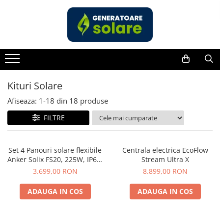
Toate Produsele
Acasa
Statii de Alimentare Portabile
Cauta dupa capacitate
Kituri Solare
Pana in 1000W
Afiseaza:
1-
18
din
18
produse
Intre 1000-2000W
FILTRE
Intre 2000-3000W
Peste 3000W
Cauta dupa marca
Set 4 Panouri solare flexibile
Centrala electrica EcoFlow
Anker Solix FS20, 225W, IP67,
Stream Ultra X
Bluetti
Tehnologie TOPCon
3.699,00 RON
8.899,00 RON
EcoFlow
Anker
ADAUGA IN COS
ADAUGA IN COS
Pecron
Oscal