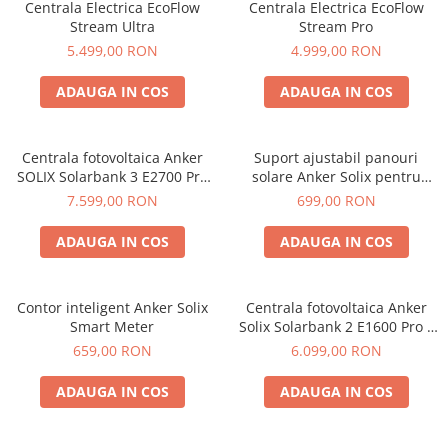
Vezi toate statiile
Centrala Electrica EcoFlow
Centrala Electrica EcoFlow
Stream Ultra
Stream Pro
Accesorii Statii de Alimentare
5.499,00 RON
4.999,00 RON
Kituri Generatoare Solare
Cauta dupa capacitate
ADAUGA IN COS
ADAUGA IN COS
Pana in 1000W
Intre 1000-2000W
Centrala fotovoltaica Anker
Suport ajustabil panouri
Intre 2000-3000W
SOLIX Solarbank 3 E2700 Pro
solare Anker Solix pentru
sistem Plug&Play DIY,
balcon set 2 perechi
Peste 3000W
7.599,00 RON
699,00 RON
2700Wh, 1200W
Cauta dupa marca
ADAUGA IN COS
ADAUGA IN COS
Bluetti
EcoFlow
Contor inteligent Anker Solix
Centrala fotovoltaica Anker
Anker
Smart Meter
Solix Solarbank 2 E1600 Pro –
Pecron
sistem Plug&Play DIY cu
659,00 RON
6.099,00 RON
Oscal
stocare, conversie si
management inteligent al
Toate generatoarele
ADAUGA IN COS
ADAUGA IN COS
energiei, 1600Wh, 2400W
Panouri Solare Pliabile
Cauta dupa marca