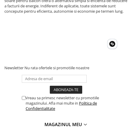
solare pentru balcon ofera o alternativa simpla si eficienta de reducere
Invertoare Tensiune
a facturii de energie. Indiferent de aplicatie, toate sistemele sunt
Roboti Pornire Auto
concepute pentru eficienta, autonomie si economie pe termen lung.
Statii de incarcare vehicule
electrice
UPS Centrale Termice
Stabilizatoare Tensiune
Scule si aparate
Instrumente de masura
Newsletter
Nu rata ofertele si promotiile noastre
Anemometre
Clampmetre
Detectoare
Multimetre Portabile
Vreau sa primesc newsletter cu promotiile
Tahometre
magazinului. Afla mai multe in
Politica de
Telemetre
Confidentialitate
Termometre
Testere
MAGAZINUL MEU
Multimetre de Banc