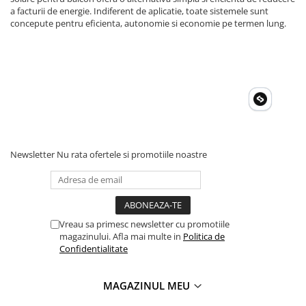
Toate generatoarele
a facturii de energie. Indiferent de aplicatie, toate sistemele sunt
concepute pentru eficienta, autonomie si economie pe termen lung.
Panouri Solare Pliabile
Cauta dupa marca
Bluetti
EcoFlow
Anker
Jackery
Oscal
Newsletter
Nu rata ofertele si promotiile noastre
Pecron
Toate panourile portabile
Kituri solare pentru balcon
Frigidere Portabile
Vreau sa primesc newsletter cu promotiile
Componente Fotovoltaice
magazinului. Afla mai multe in
Politica de
Confidentialitate
Incarcatoare solare
Incarcatoare solare MPPT
MAGAZINUL MEU
Incarcatoare solare PWM