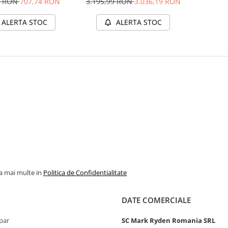
9 RON
707,74 RON
3.195,99 RON
3.036,19 RON
Temperatura, Data Logging
ALERTA STOC
ALERTA STOC
la mai multe in
Politica de Confidentialitate
DATE COMERCIALE
par
SC Mark Ryden Romania SRL