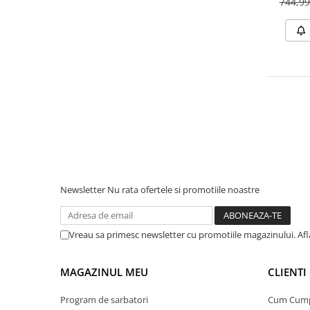
744,9
Bluetti
EcoFlow
Anker
Oscal
Pecron
Toate panourile portabile
Kituri solare pentru balcon
Frigidere Portabile
Componente Fotovoltaice
Incarcatoare solare
Newsletter
Nu rata ofertele si promotiile noastre
Incarcatoare solare MPPT
Incarcatoare solare PWM
Vreau sa primesc newsletter cu promotiile magazinului. Af
Interfete si cabluri
Cabluri panouri fotovoltaice
MAGAZINUL MEU
CLIENTI
Cabluri pentru echipamente
fotovoltaice
Program de sarbatori
Cum Cum