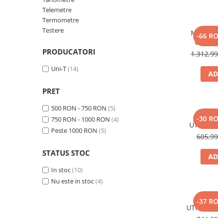
Vezi toate statiile
Telemetre
Accesorii Statii de Alimentare
Termometre
Testere
Kituri Generatoare Solare
Multime
-66 R
UT8803
Cauta dupa capacitate
PRODUCATORI
Autosc
1.312,9
Pana in 1000W
Tempera
Uni-T
(14)
Intre 1000-2000W
AD
Intre 2000-3000W
PRET
Peste 3000W
500 RON - 750 RON
(5)
Cauta dupa marca
Sursa 
-30 R
750 RON - 1000 RON
(4)
Bluetti
UTP3315T
Peste 1000 RON
(5)
Reglabil
605,9
EcoFlow
Anker
STATUS STOC
AD
Pecron
In stoc
(10)
Oscal
Nu este in stoc
(4)
Toate generatoarele
Sursa 
-37 R
Panouri Solare Pliabile
UTP1305, 
Cauta dupa marca
Tensiune