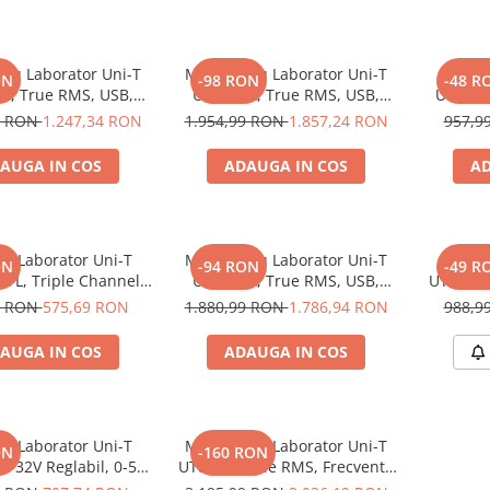
tru Laborator Uni-T
Multimetru Laborator Uni-T
Multim
ON
-98 RON
-48 R
E, True RMS, USB,
UT8805A, True RMS, USB,
UT582,
alare, Frecventa,
Temperatura, Autoscalare,
Capacita
9 RON
1.247,34 RON
1.954,99 RON
1.857,24 RON
957,9
tura, Data Logging,
Frecventa, CAT III, Afisaj LCD
Cur
Afisaj Mare
Mare
AUGA IN COS
ADAUGA IN COS
AD
de Laborator Uni-T
Multimetru Laborator Uni-T
Multim
ON
-94 RON
-49 R
FL, Triple Channel,
UT8805A, True RMS, USB,
UT522, 
, Tensiune si Curent
Temperatura, Autoscalare,
Impam
9 RON
575,69 RON
1.880,99 RON
1.786,94 RON
988,9
Constant
Frecventa 20MHz, CAT III,
Fundal,
Afisaj Mare
AUGA IN COS
ADAUGA IN COS
de Laborator Uni-T
Multimetru Laborator Uni-T
ON
-160 RON
0-32V Reglabil, 0-5A,
UT805A, True RMS, Frecventa
 si Curent Constant
20MHz, USB, Autoscalare,