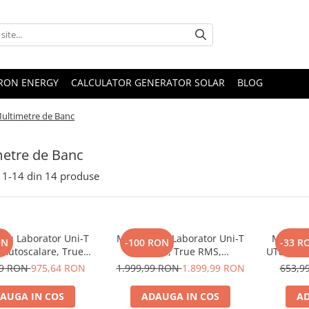
TRON ENERGY
CALCULATOR GENERATOR SOLAR
BLOG
ultimetre de Banc
etre de Banc
1-
14
din
14
produse
tru Laborator Uni-T
Multimetru Laborator Uni-T
Multime
ON
-100 RON
-33 R
 Autoscalare, True
UT804, True RMS,
UT801C, 
Frecventa 100kHz,
Temperatura 1000°C,
Frecvent
99 RON
975,64 RON
1.999,99 RON
1.899,99 RON
653,9
atura, USB RS232,
Autoscalare, Data Logging,
200µF,
rare Tranzistori
Peak Hold, Frecventa 100kHz
AUGA IN COS
ADAUGA IN COS
AD