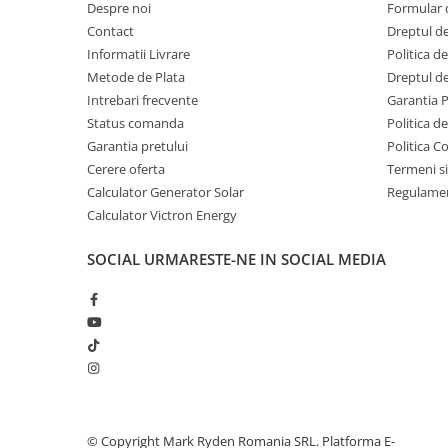
Protectii si izolatoare de baterii
Despre noi
Formular 
Contact
Dreptul de
Accesorii
Informatii Livrare
Politica d
Monitorizare si control
Metode de Plata
Dreptul de
Convertoare DC - DC
Intrebari frecvente
Garantia 
Status comanda
Politica d
Invertoare Off-grid
Garantia pretului
Politica C
Incarcatoare de retea
Cerere oferta
Termeni si
Acumulatori de stocare
Calculator Generator Solar
Regulamen
Calculator Victron Energy
Componente sisteme de balcon
Iluminat solar
SOCIAL
URMARESTE-NE IN SOCIAL MEDIA
Acumulatori
Acumulatori Standard Plumb
Acumulatori Litiu
Acumulatori Gel
Acumulatori Moto
Electronice
©️ Copyright Mark Ryden Romania SRL.
Platforma E-