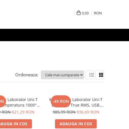
0,00
RON
Ordoneaza:
tru Laborator Uni-T
Multimetru Laborator Uni-T
ON
-49 RON
Temperatura 1000°C,
UT8802E, True RMS, USB,
a 200kHz, Capacitate
Autoscalare, Frecventa,
9 RON
621,29 RON
985,99 RON
936,69 RON
 Buzzer, Iluminare
Temperatura, Data Logging,
Fundal
Afisaj Mare
AUGA IN COS
ADAUGA IN COS