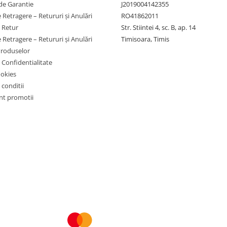
de Garantie
J2019004142355
 Retragere – Retururi și Anulări
RO41862011
e Retur
Str. Stiintei 4, sc. B, ap. 14
 Retragere – Retururi și Anulări
Timisoara, Timis
Produselor
e Confidentialitate
ookies
 conditii
t promotii