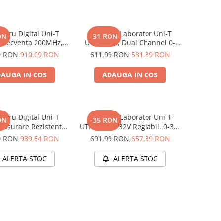
etru Digital Uni-T
Sursa de Laborator Uni-T
ON
-31 RON
 Frecventa 200MHz,
UTP3305C, Dual Channel 0-
te, Tensiune DC/AC,
32V, 0-5A, Tensiune si Curent
9 RON
910,09 RON
611,99 RON
581,39 RON
ent, Rezistenta,
Constant
Autoscalare
AUGA IN COS
ADAUGA IN COS
etru Digital Uni-T
Sursa de Laborator Uni-T
ON
-35 RON
Masurare Rezistenta
UTP1303, 0-32V Reglabil, 0-3A,
antare, Iluminare
Tensiune si Curent Constant
9 RON
939,54 RON
691,99 RON
657,39 RON
 Afisaj LCD, Compact
ALERTA STOC
ALERTA STOC