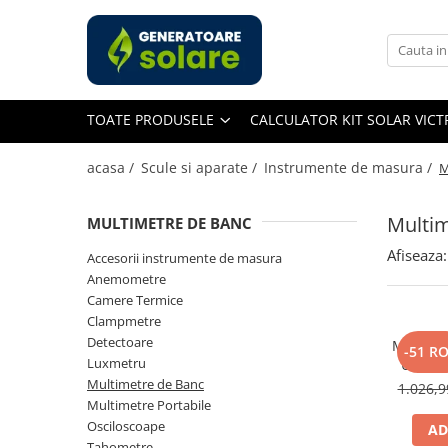
Toate Produsele
Acasa
TOATE PRODUSELE
CALCULATOR KIT SOLAR VIC
Statii de Alimentare Portabile
Cauta dupa capacitate
acasa /
Scule si aparate /
Instrumente de masura /
M
Pana in 1000W
Intre 1000-2000W
Multim
MULTIMETRE DE BANC
Intre 2000-3000W
Afiseaza:
Accesorii instrumente de masura
Peste 3000W
Anemometre
Cauta dupa marca
Camere Termice
Clampmetre
Bluetti
Detectoare
Multime
EcoFlow
-51 R
Luxmetru
UT803,
Anker
RMS, 
Multimetre de Banc
1.026,
Temper
Pecron
Multimetre Portabile
Masu
Osciloscoape
Oscal
AD
Tahometre