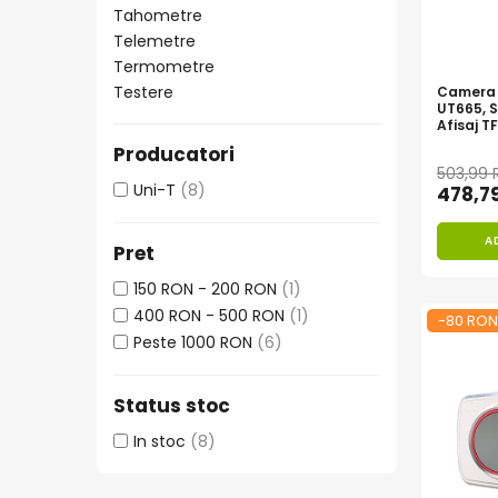
Vezi toate statiile
Tahometre
Telemetre
Accesorii Statii de Alimentare
Termometre
Kituri Generatoare Solare
Testere
Camera 
Cauta dupa capacitate
UT665, 
Afisaj TF
Pana in 1000W
Rotatie
Producatori
Intre 1000-2000W
503,99
Uni-T
(8)
478,7
Intre 2000-3000W
Peste 3000W
A
Cauta dupa marca
Pret
Bluetti
150 RON - 200 RON
(1)
EcoFlow
400 RON - 500 RON
(1)
-80 RON
Peste 1000 RON
(6)
Anker
Pecron
Oscal
Status stoc
Toate generatoarele
In stoc
(8)
Panouri Solare Pliabile
Cauta dupa marca