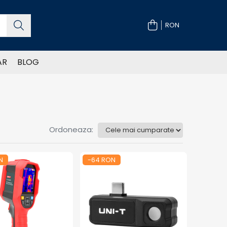
RON
AR
BLOG
Ordoneaza:
N
-64 RON