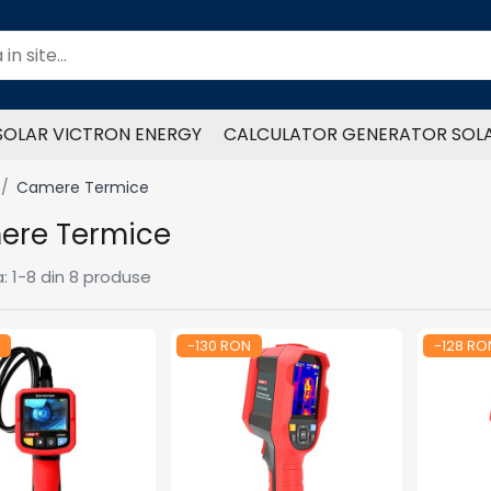
SOLAR VICTRON ENERGY
CALCULATOR GENERATOR SOL
 /
Camere Termice
ere Termice
:
1-
8
din
8
produse
-130 RON
-128 RO