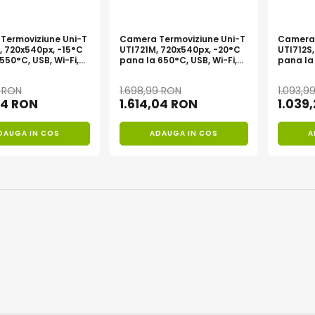
Termoviziune Uni-T
Camera Termoviziune Uni-T
Camera 
, 720x540px, -15°C
UTI721M, 720x540px, -20°C
UTI712S
550°C, USB, Wi-Fi,
pana la 650°C, USB, Wi-Fi,
pana la 
onala
Radiometrie
Profesi
9 RON
1.698,99 RON
1.093,9
34 RON
1.614,04 RON
1.039
DAUGA IN COS
ADAUGA IN COS
A