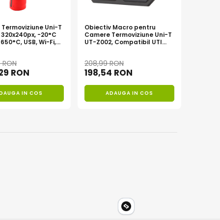
Termoviziune Uni-T
Obiectiv Macro pentru
, 320x240px, -20°C
Camere Termoviziune Uni-T
650°C, USB, Wi-Fi,
UT-Z002, Compatibil UTI
onala
Seria 700
9 RON
208,99 RON
,29 RON
198,54 RON
DAUGA IN COS
ADAUGA IN COS