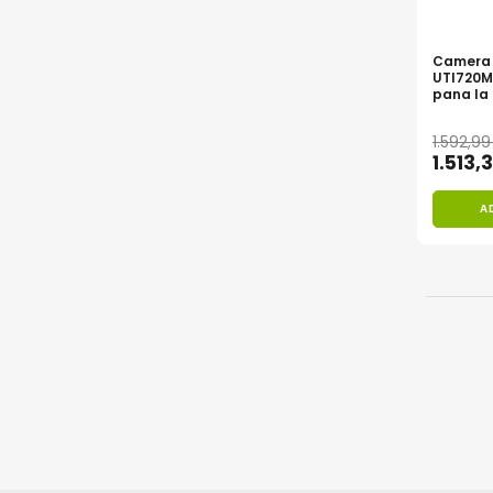
Bluetti
EcoFlow
Camera 
UTI720M
Anker
pana la 
Profesi
Oscal
1.592,9
Pecron
1.513,
Toate panourile portabile
Kituri solare pentru balcon
A
Frigidere Portabile
Componente Fotovoltaice
Incarcatoare solare
Incarcatoare solare MPPT
Incarcatoare solare PWM
Interfete si cabluri
Cabluri panouri fotovoltaice
Cabluri pentru echipamente
fotovoltaice