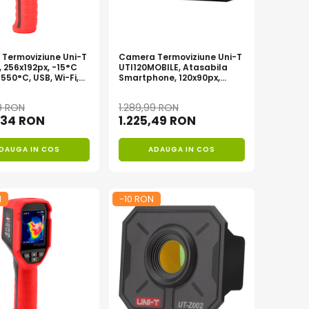
Termoviziune Uni-T
Camera Termoviziune Uni-T
 256x192px, -15°C
UTI120MOBILE, Atasabila
550°C, USB, Wi-Fi,
Smartphone, 120x90px,
onala
-20°C pana la 450°C
9 RON
1.289,99 RON
,34 RON
1.225,49 RON
DAUGA IN COS
ADAUGA IN COS
N
-10 RON