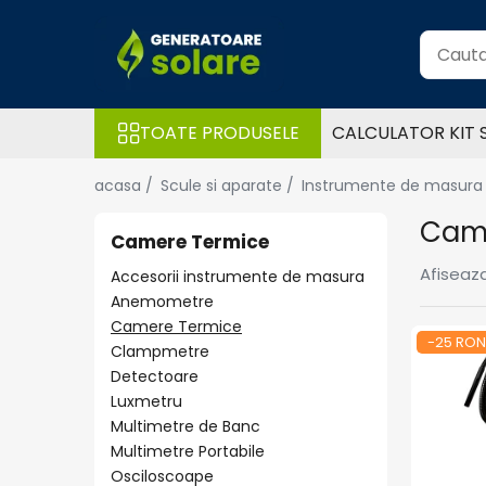
Toate Produsele
Acasa
TOATE PRODUSELE
CALCULATOR KIT 
Statii de Alimentare Portabile
Cauta dupa capacitate
acasa /
Scule si aparate /
Instrumente de masura
Pana in 1000W
Cam
Intre 1000-2000W
Camere Termice
Intre 2000-3000W
Afiseaza
Accesorii instrumente de masura
Peste 3000W
Anemometre
Cauta dupa marca
Camere Termice
-25 RON
Clampmetre
Bluetti
Detectoare
EcoFlow
Luxmetru
Anker
Multimetre de Banc
Pecron
Multimetre Portabile
Oscal
Osciloscoape