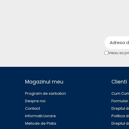
Protectii si izolatoare de baterii
Accesorii
Monitorizare si control
Convertoare DC - DC
Invertoare Off-grid
Incarcatoare de retea
Vreau sa pr
Acumulatori de stocare
Componente sisteme de balcon
Iluminat solar
Acumulatori
Magazinul meu
Clienti
Acumulatori Standard Plumb
Program de sarbatori
Cum Cu
Acumulatori Litiu
Despre noi
Formular
Acumulatori Gel
Contact
Dreptul d
Acumulatori Moto
Informatii Livrare
Politica 
Electronice
Metode de Plata
Dreptul d