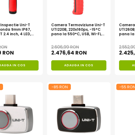
Inspectie Uni-T
Camera Termoviziune Uni-T
Camera 
Sonda 9mm IP67,
UTI220B, 220x160px, -15°C
UTI260B,
T 2.4 inch, 4 LED,
pana la 550°C, USB, Wi-Fi,
pana la 
 Imagine
Portabila
Profesi
 RON
2.606,99 RON
2.552,9
9 RON
2.476,64 RON
2.425
DAUGA IN COS
ADAUGA IN COS
A
-85 RON
-55 RO