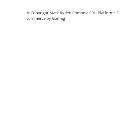
Accesorii instrumente de masura
©️ Copyright Mark Ryden Romania SRL.
Platforma E-
Camere Termice
commerce by Gomag
Luxmetru
Osciloscoape
Lichidare stoc