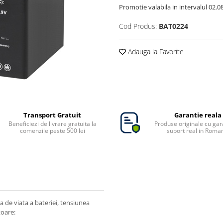
Promotie valabila in intervalul 02.08 
Cod Produs:
BAT0224
Adauga la Favorite
Transport Gratuit
Garantie reala
Beneficiezi de livrare gratuita la
Produse originale cu gara
comenzile peste 500 lei
suport real in Roma
a de viata a bateriei, tensiunea
toare: