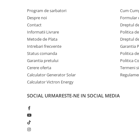
Invertoare Tensiune
NOTA: NU SE VA FOLOSI LA DISPOZITIVE CU TRACȚIUNE 
Program de sarbatori
Cum Cum
Roboti Pornire Auto
electrice, biciclete electrice, etc.!!!
Despre noi
Formular 
Statii de incarcare vehicule
Acest acumulator nu este proiectat pentru a fi utilizat 
Contact
Dreptul de
electrice
Informatii Livrare
Politica d
UPS Centrale Termice
Metode de Plata
Dreptul de
Stabilizatoare Tensiune
Intrebari frecvente
Garantia 
Status comanda
Politica d
Scule si aparate
Garantia pretului
Politica C
Instrumente de masura
Cerere oferta
Termeni si
Anemometre
Calculator Generator Solar
Regulamen
Clampmetre
Calculator Victron Energy
Detectoare
SOCIAL
URMARESTE-NE IN SOCIAL MEDIA
Multimetre Portabile
Tahometre
Telemetre
Termometre
Testere
Multimetre de Banc