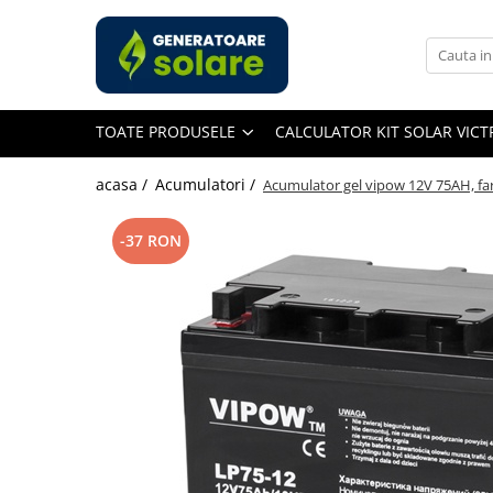
Toate Produsele
Acasa
TOATE PRODUSELE
CALCULATOR KIT SOLAR VIC
Statii de Alimentare Portabile
Cauta dupa capacitate
acasa /
Acumulatori /
Acumulator gel vipow 12V 75AH, f
Pana in 1000W
Intre 1000-2000W
-37 RON
Intre 2000-3000W
Peste 3000W
Cauta dupa marca
Bluetti
EcoFlow
Anker
Pecron
Oscal