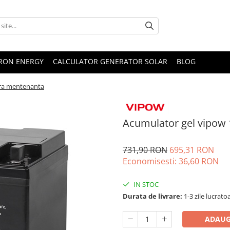
TRON ENERGY
CALCULATOR GENERATOR SOLAR
BLOG
ara mentenanta
Acumulator gel vipow
731,90 RON
695,31 RON
Economisesti:
36,60
RON
IN STOC
Durata de livrare:
1-3 zile lucrato
ADAUG