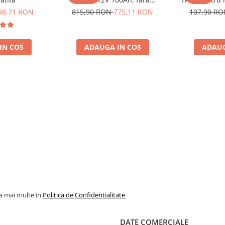
mentenanta, 333 x 173 x 222
mentenanta, 1
98,71 RON
815,90 RON
775,11 RON
107,90 R
mm
IN COS
ADAUGA IN COS
ADAUG
la mai multe in
Politica de Confidentialitate
DATE COMERCIALE