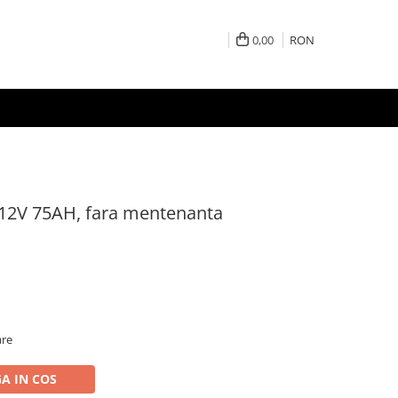
0,00
RON
 12V 75AH, fara mentenanta
are
A IN COS