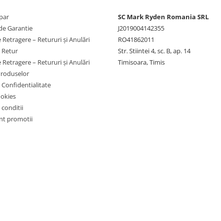
ELECTRICĂ - trotinete
par
SC Mark Ryden Romania SRL
de Garantie
J2019004142355
la astfel de aplicații!!!
 Retragere – Retururi și Anulări
RO41862011
e Retur
Str. Stiintei 4, sc. B, ap. 14
 Retragere – Retururi și Anulări
Timisoara, Timis
Produselor
e Confidentialitate
ookies
 conditii
t promotii