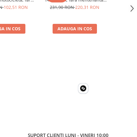
00 x 160 x 90 mm
150x87x145 mm
Baterie
ON
102,51 RON
231,90 RON
220,31 RON
248,90
Elec
A IN COS
ADAUGA IN COS
ADA
SUPORT CLIENTI
LUNI - VINERI 10:00