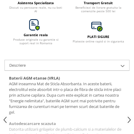
Asistenta Specializata
Transport Gratuit
Bluetti
Discuti cu persoane reale, nu cu boti
Beneficiezi de livrare gratuita la
AI
comenzile peste 500 lei
EcoFlow
Anker
Oscal
Garantie reala
PLATI SIGURE
Pecron
Produse originale cu garantie si
Plateste online rapid si in siguranta
suport real in Romania
Toate panourile portabile
Kituri solare pentru balcon
Frigidere Portabile
Descriere
Componente Fotovoltaice
Baterii AGM etanse (VRLA)
Incarcatoare solare
AGM inseamna Mat de Sticla Absorbanta. In aceste baterii,
Incarcatoare solare MPPT
electrolitul este absorbit intr-o placa de fibra de sticla intre placi
prin actiune capilara. Dupa cum este explicat in cartea noastra
Incarcatoare solare PWM
"Energie nelimitata", bateriile AGM sunt mai potrivite pentru
Interfete si cabluri
furnizarea de curenturi mari pe termen scurt decat bateriile de
gel.
Cabluri panouri fotovoltaice
Cabluri pentru echipamente
Autodescarcare scazuta
fotovoltaice
Datorita utilizarii grilajelor de plumb-calcium si a materialelor de