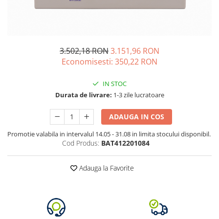
Vezi toate statiile
Accesorii Statii de Alimentare
Kituri Generatoare Solare
Cauta dupa capacitate
3.502,18 RON
3.151,96 RON
Pana in 1000W
Economisesti:
350,22
RON
Intre 1000-2000W
IN STOC
Intre 2000-3000W
Durata de livrare:
1-3 zile lucratoare
Peste 3000W
Cauta dupa marca
ADAUGA IN COS
Bluetti
Promotie valabila in intervalul 14.05 - 31.08 in limita stocului disponibil.
EcoFlow
Cod Produs:
BAT412201084
Anker
Pecron
Adauga la Favorite
Oscal
Toate generatoarele
Panouri Solare Pliabile
Cauta dupa marca