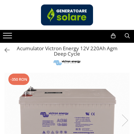
Toate Produsele
Acasa
Statii de Alimentare Portabile
Cauta dupa capacitate
Acumulator Victron Energy 12V 220Ah Agm
Deep Cycle
Pana in 1000W
Intre 1000-2000W
Intre 2000-3000W
-350 RON
Peste 3000W
Cauta dupa marca
Bluetti
EcoFlow
Anker
Pecron
Oscal