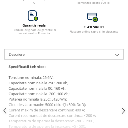
AI
comenzile peste 500 lei
Bluetti
EcoFlow
Anker
Garantie reala
PLATI SIGURE
Oscal
Produse originale cu garantie si
Plateste online rapid si in siguranta
suport real in Romania
Pecron
Toate panourile portabile
Kituri solare pentru balcon
Descriere
Frigidere Portabile
Specificatii tehnice:
Componente Fotovoltaice
Incarcatoare solare
Tensiune nominala: 25,6 V;
Capacitate nominala la 25C: 200 Ah;
Incarcatoare solare MPPT
Capacitate nominala la 0C: 160 Ah;
Incarcatoare solare PWM
Capacitate nominala la -20C: 100 Ah;
Puterea nominala la 25C: 5120 Wh;
Interfete si cabluri
Ciclu de viata: maxim 5000 cicluri(la 50% DoD);
Cabluri panouri fotovoltaice
Curent maxim de descarcare continua: 400 A;
Curent recomandat de descarcare continua: <200 A;
Cabluri pentru echipamente
Temperatura de operare la descarcare: -20C - +50C;
fotovoltaice
Temperatura de operare la incarcare: +5 - 50C;