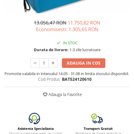
Vezi toate statiile
Accesorii Statii de Alimentare
Kituri Generatoare Solare
13.056,47 RON
11.750,82 RON
Cauta dupa capacitate
Economisesti:
1.305,65
RON
Pana in 1000W
IN STOC
Intre 1000-2000W
Durata de livrare:
1-3 zile lucratoare
Intre 2000-3000W
Peste 3000W
ADAUGA IN COS
Cauta dupa marca
Promotie valabila in intervalul 14.05 - 31.08 in limita stocului disponibil.
Bluetti
Cod Produs:
BAT524120610
EcoFlow
Anker
Adauga la Favorite
Pecron
Oscal
Toate generatoarele
Panouri Solare Pliabile
Asistenta Specializata
Transport Gratuit
Cauta dupa marca
Discuti cu persoane reale, nu cu boti
Beneficiezi de livrare gratuita la