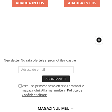
Invertoare Tensiune
ADAUGA IN COS
ADAUGA IN COS
Roboti Pornire Auto
Statii de incarcare vehicule
electrice
UPS Centrale Termice
Stabilizatoare Tensiune
Scule si aparate
Instrumente de masura
Anemometre
Newsletter
Nu rata ofertele si promotiile noastre
Clampmetre
Detectoare
Multimetre Portabile
Tahometre
Vreau sa primesc newsletter cu promotiile
magazinului. Afla mai multe in
Politica de
Telemetre
Confidentialitate
Termometre
Testere
MAGAZINUL MEU
Multimetre de Banc