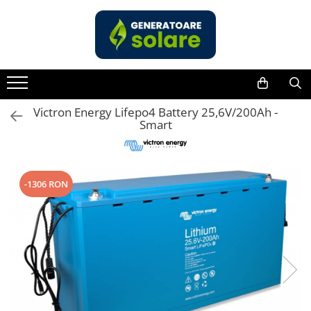
Toate Produsele
Acasa
Statii de Alimentare Portabile
Cauta dupa capacitate
Victron Energy Lifepo4 Battery 25,6V/200Ah -
Smart
Pana in 1000W
Intre 1000-2000W
Intre 2000-3000W
-1306 RON
Peste 3000W
Cauta dupa marca
Bluetti
EcoFlow
Anker
Pecron
Oscal