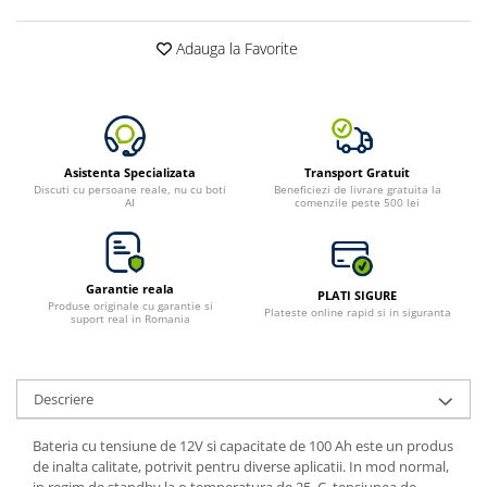
Bluetti
Adauga la Favorite
EcoFlow
Anker
Oscal
Pecron
Toate panourile portabile
Asistenta Specializata
Transport Gratuit
Discuti cu persoane reale, nu cu boti
Beneficiezi de livrare gratuita la
Kituri solare pentru balcon
AI
comenzile peste 500 lei
Frigidere Portabile
Componente Fotovoltaice
Incarcatoare solare
Garantie reala
PLATI SIGURE
Produse originale cu garantie si
Plateste online rapid si in siguranta
suport real in Romania
Incarcatoare solare MPPT
Incarcatoare solare PWM
Interfete si cabluri
Descriere
Cabluri panouri fotovoltaice
Cabluri pentru echipamente
Bateria cu tensiune de 12V si capacitate de 100 Ah este un produs
fotovoltaice
de inalta calitate, potrivit pentru diverse aplicatii. In mod normal,