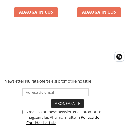
Dorind sa protejati bateria impotriva descarcarii excesive,
BatteryProtect este exact ceea ce cautati.
ADAUGA IN COS
ADAUGA IN COS
Doriti sa imbunatatiti incarcarea bateriilor?
De ce sa nu aruncati o privire la Victron Energy Battery Sense,
care masoara tensiunea la bornele bancii de baterii, evitand
erorile rezultate din pierderea de tensiune datorata rezistentei
cablului - garantand tensiunea corecta de incarcare.
Newsletter
Nu rata ofertele si promotiile noastre
Vreau sa primesc newsletter cu promotiile
magazinului. Afla mai multe in
Politica de
Confidentialitate