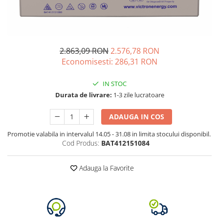
Acumulatori de stocare
Componente sisteme de balcon
2.863,09 RON
2.576,78 RON
Economisesti:
286,31
RON
IN STOC
Durata de livrare:
1-3 zile lucratoare
ADAUGA IN COS
Promotie valabila in intervalul 14.05 - 31.08 in limita stocului disponibil.
Cod Produs:
BAT412151084
Adauga la Favorite