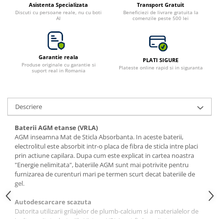
Asistenta Specializata
Transport Gratuit
Discuti cu persoane reale, nu cu boti
Beneficiezi de livrare gratuita la
AI
comenzile peste 500 lei
Garantie reala
PLATI SIGURE
Produse originale cu garantie si
Plateste online rapid si in siguranta
suport real in Romania
Descriere
Baterii AGM etanse (VRLA)
AGM inseamna Mat de Sticla Absorbanta. In aceste baterii,
electrolitul este absorbit intr-o placa de fibra de sticla intre placi
prin actiune capilara. Dupa cum este explicat in cartea noastra
"Energie nelimitata", bateriile AGM sunt mai potrivite pentru
furnizarea de curenturi mari pe termen scurt decat bateriile de
gel.
Autodescarcare scazuta
Datorita utilizarii grilajelor de plumb-calcium si a materialelor de