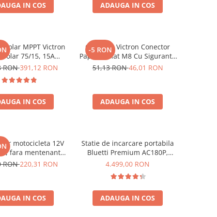
AUGA IN COS
ADAUGA IN COS
r solar MPPT Victron
Conector Victron Conector
ON
-5 RON
Solar 75/15, 15A
Papuc Inelat M8 Cu Siguranta
cu Bluetooth integrat
Fuzibila Ato De 30A
8 RON
391,12 RON
51,13 RON
46,01 RON
Bpc900110014 M8, siguranta
(BPC900110014)
AUGA IN COS
ADAUGA IN COS
tor motocicleta 12V
Statie de incarcare portabila
ON
A, fara mentenanta,
Bluetti Premium AC180P,
50x87x145 mm
Ecran LCD, 1800W, 1440Wh,
0 RON
220,31 RON
4.499,00 RON
LiFePO4, Putere varf 2700W
AUGA IN COS
ADAUGA IN COS