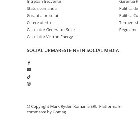
Intrebari frecvente
Garantia 
Invertoare Tensiune
Status comanda
Politica d
Roboti Pornire Auto
Garantia pretului
Politica C
Statii de incarcare vehicule
Cerere oferta
Termeni si
electrice
Calculator Generator Solar
Regulamen
UPS Centrale Termice
Calculator Victron Energy
Stabilizatoare Tensiune
SOCIAL
URMARESTE-NE IN SOCIAL MEDIA
Scule si aparate
Instrumente de masura
Anemometre
Clampmetre
Detectoare
Multimetre Portabile
Tahometre
©️ Copyright Mark Ryden Romania SRL.
Platforma E-
commerce by Gomag
Telemetre
Termometre
Testere
Multimetre de Banc