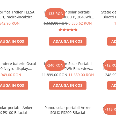
orifica Troller TEESA
Kit generator solar portabil
Statie d
-133 RON
.1, racire-incalzire
PECRON E2400LFP, 2048Wh,
Bluetti
entare bricheta auto
2400W, 230V, Incarcare super
542,90 RON
6.669,00 RON
6.535,62 RON
priza 230V, clasa
rapida, LiFePO4, Controler
ergetica E, Gri
MPPT dublu, Protectie BMS +
Panou solar 200W
AUGA IN COS
ADAUGA IN COS
AD
indere baterie Oscal
Kit Generator Solar Portabil
Acumula
-240 RON
-12 R
0 Negru,display,
6000W 3600Wh Blackview
Dimensi
l cu Oscal PowerMax
OSCAL PowerMax 6000 +
mm, Bate
.949,00 RON
11.899,00 RON
11.659,00 RON
248,9
3600/6000
panou solar 400W
Ele
AUGA IN COS
ADAUGA IN COS
AD
olar portabil Anker
Panou solar portabil Anker
Kit gene
-115 
X PS100 Bifacial
SOLIX PS200 Bifacial
Anker 