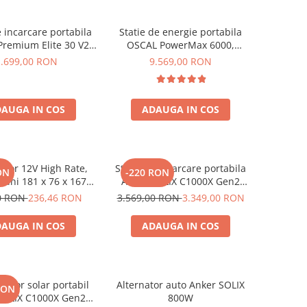
e incarcare portabila
Statie de energie portabila
 Premium Elite 30 V2
OSCAL PowerMax 6000,
600W 320Wh
6000W (9000W varf), baterie
1.699,00 RON
9.569,00 RON
LiFePO4 de 3600Wh, incarcare
rapida in 1.96h, 14 porturi,
USB-C 100W, control inteligent
AUGA IN COS
ADAUGA IN COS
la distanta, functionalitate
UPS
tor 12V High Rate,
Statie de incarcare portabila
ON
-220 RON
uni 181 x 76 x 167
Anker SOLIX C1000X Gen2
rie 12V 23Ah F3, TED
2000W 1024Wh
0 RON
236,46 RON
3.569,00 RON
3.349,00 RON
ctric TED003348
AUGA IN COS
ADAUGA IN COS
rator solar portabil
Alternator auto Anker SOLIX
RON
SOLIX C1000X Gen2
800W