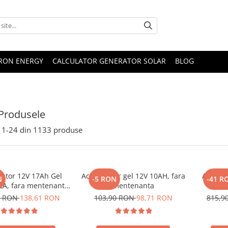
TRON ENERGY
CALCULATOR GENERATOR SOLAR
BLOG
Produsele
1-
24
din
1133
produse
ator 12V 17Ah Gel
Acumulator gel 12V 10AH, fara
Acumula
N
-5 RON
-41 R
A, fara mentenanta,
mentenanta
Rebel
 x 77 x 167 mm
mentenan
0 RON
138,61 RON
103,90 RON
98,71 RON
815,9