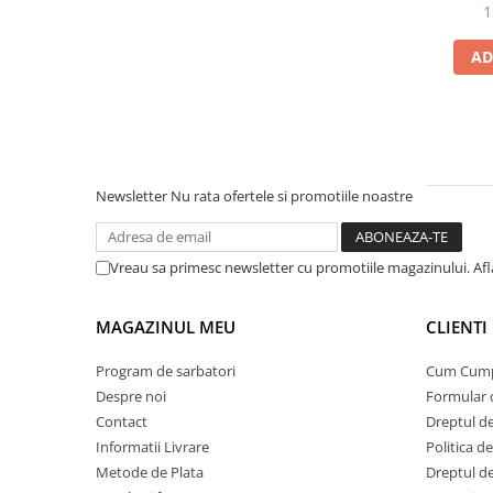
Protectii si izolatoare de baterii
1
Accesorii
AD
Monitorizare si control
Convertoare DC - DC
Invertoare Off-grid
Incarcatoare de retea
Newsletter
Nu rata ofertele si promotiile noastre
Acumulatori de stocare
Componente sisteme de balcon
Vreau sa primesc newsletter cu promotiile magazinului. Af
Iluminat solar
Acumulatori
MAGAZINUL MEU
CLIENTI
Acumulatori Standard Plumb
Acumulatori Litiu
Program de sarbatori
Cum Cum
Despre noi
Formular 
Acumulatori Gel
Contact
Dreptul de
Acumulatori Moto
Informatii Livrare
Politica d
Electronice
Metode de Plata
Dreptul de