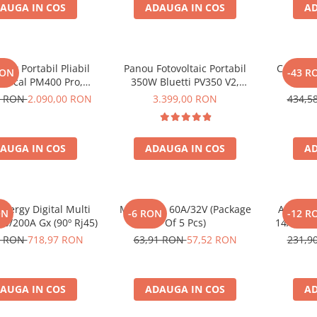
AUGA IN COS
ADAUGA IN COS
AD
lar Portabil Pliabil
Panou Fotovoltaic Portabil
Controle
RON
-43 R
Oscal PM400 Pro,
350W Bluetti PV350 V2,
Smart
stalin, ETFE, IP67
Monocristalin, MC4, ETFE,
12V/24V, 
0 RON
2.090,00 RON
3.399,00 RON
434,5
Eficienta 23.4%, Pliabil
AUGA IN COS
ADAUGA IN COS
AD
Energy Digital Multi
Midi-Fuse 60A/32V (Package
Acumula
ON
-6 RON
-12 R
00/200A Gx (90º Rj45)
Of 5 Pcs)
14Ah 160
1
5 RON
718,97 RON
63,91 RON
57,52 RON
231,9
AUGA IN COS
ADAUGA IN COS
AD