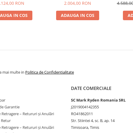
2000W 1
.124,00 RON
2.004,00 RON
4.588,
AUGA IN COS
ADAUGA IN COS
AD
la mai multe in
Politica de Confidentialitate
DATE COMERCIALE
par
SC Mark Ryden Romania SRL
de Garantie
J2019004142355
 Retragere – Retururi și Anulări
RO41862011
e Retur
Str. Stiintei 4, sc. B, ap. 14
 Retragere – Retururi și Anulări
Timisoara, Timis