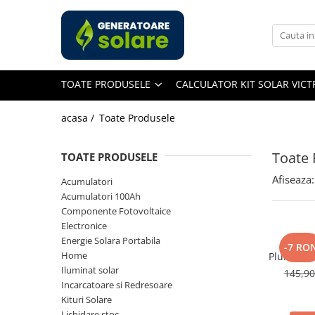
Toate Produsele
Acasa
TOATE PRODUSELE
CALCULATOR KIT SOLAR VIC
Statii de Alimentare Portabile
Cauta dupa capacitate
acasa /
Toate Produsele
Pana in 1000W
Intre 1000-2000W
Toate 
TOATE PRODUSELE
Intre 2000-3000W
Afiseaza:
Acumulatori
Peste 3000W
Acumulatori 100Ah
Cauta dupa marca
Componente Fotovoltaice
Electronice
Bluetti
Energie Solara Portabila
Acumul
EcoFlow
-7 RO
Home
Plumb VRL
Anker
181
Iluminat solar
145,9
Pecron
Incarcatoare si Redresoare
Kituri Solare
Oscal
Lichidare stoc