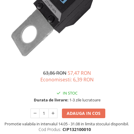
Oscal
Xtorm
Vezi toate statiile
Accesorii Statii de Alimentare
Kituri Generatoare Solare
Cauta dupa capacitate
Pana in 1000W
Intre 1000-2000W
Intre 2000-3000W
63,86 RON
57,47 RON
Peste 3000W
Economisesti:
6,39
RON
Cauta dupa marca
Bluetti
IN STOC
EcoFlow
Durata de livrare:
1-3 zile lucratoare
Anker
ADAUGA IN COS
Jackery
Pecron
Promotie valabila in intervalul 14.05 - 31.08 in limita stocului disponibil.
Cod Produs:
CIP132100010
Oscal