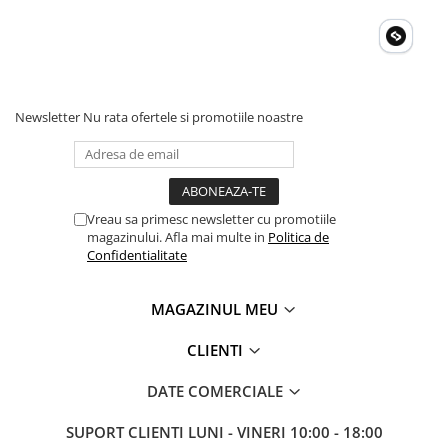
Acumulatori Gel
Acumulatori Moto
Electronice
Invertoare Tensiune
Newsletter
Nu rata ofertele si promotiile noastre
Roboti Pornire Auto
Statii de incarcare vehicule
electrice
Vreau sa primesc newsletter cu promotiile
UPS Centrale Termice
magazinului. Afla mai multe in
Politica de
Stabilizatoare Tensiune
Confidentialitate
Scule si aparate
MAGAZINUL MEU
Instrumente de masura
Anemometre
CLIENTI
Clampmetre
DATE COMERCIALE
Detectoare
Multimetre Portabile
SUPORT CLIENTI
LUNI - VINERI 10:00 - 18:00
Tahometre