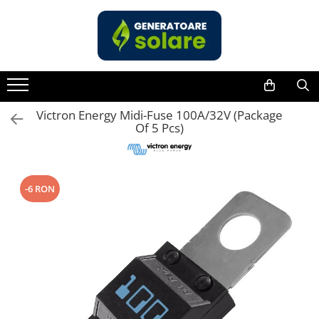
Toate Produsele
Acasa
Statii de Alimentare Portabile
Cauta dupa capacitate
Victron Energy Midi-Fuse 100A/32V (Package
Of 5 Pcs)
Pana in 1000W
Intre 1000-2000W
Intre 2000-3000W
-6 RON
Peste 3000W
Cauta dupa marca
Bluetti
EcoFlow
Anker
Jackery
Pecron