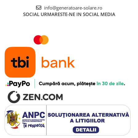
Telemetre
info@generatoare-solare.ro
SOCIAL
URMARESTE-NE IN SOCIAL MEDIA
Termometre
Testere
Multimetre de Banc
Accesorii instrumente de masura
Camere Termice
Luxmetru
Osciloscoape
Lichidare stoc