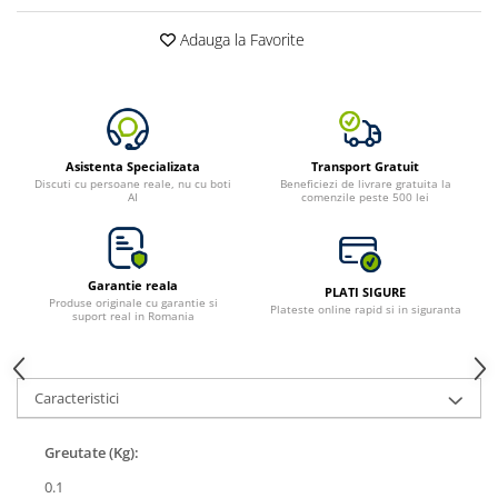
Toate generatoarele
Adauga la Favorite
Panouri Solare Pliabile
Cauta dupa marca
Bluetti
EcoFlow
Asistenta Specializata
Transport Gratuit
Anker
Discuti cu persoane reale, nu cu boti
Beneficiezi de livrare gratuita la
AI
comenzile peste 500 lei
Jackery
Oscal
Pecron
Garantie reala
Toate panourile portabile
PLATI SIGURE
Produse originale cu garantie si
Plateste online rapid si in siguranta
suport real in Romania
Kituri solare pentru balcon
Frigidere Portabile
Componente Fotovoltaice
Caracteristici
Incarcatoare solare
Incarcatoare solare MPPT
Greutate (Kg):
Incarcatoare solare PWM
0.1