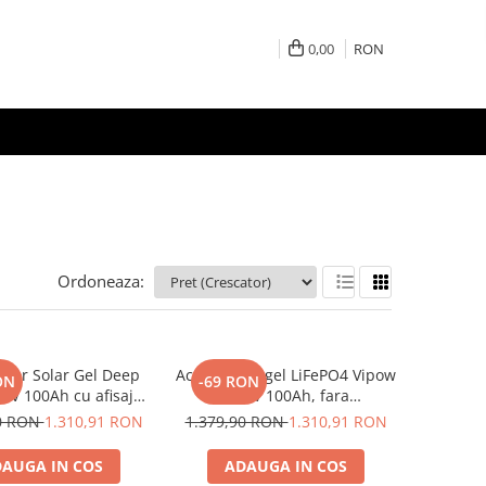
0,00
RON
Ordoneaza:
tor Solar Gel Deep
Acumulator gel LiFePO4 Vipow
ON
-69 RON
12V 100Ah cu afisaj
12.8V 100Ah, fara
baterie pentru sisteme
mentenanta, 195 x 280 x 295
90 RON
1.310,91 RON
1.379,90 RON
1.310,91 RON
, rulota, cabana si
mm
licatii off-grid
AUGA IN COS
ADAUGA IN COS