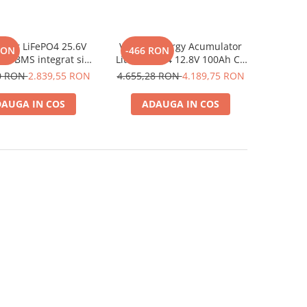
ator LiFePO4 25.6V
Victron Energy Acumulator
RON
-466 RON
cu BMS integrat si
Litiu Lifepo4 12.8V 100Ah Cu
h, Deep Cycle pentru
Bluetooth Smart
00 RON
2.839,55 RON
4.655,28 RON
4.189,75 RON
olare 24V si off-grid,
Bat512110610
onexiune M8
AUGA IN COS
ADAUGA IN COS