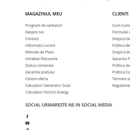
Acumulatori Gel
MAGAZINUL MEU
CLIENTI
Acumulatori Moto
Electronice
Program de sarbatori
Cum Cum
Invertoare Tensiune
Despre noi
Formular 
Contact
Dreptul de
Roboti Pornire Auto
Informatii Livrare
Politica d
Statii de incarcare vehicule
Metode de Plata
Dreptul de
electrice
Intrebari frecvente
Garantia 
UPS Centrale Termice
Status comanda
Politica d
Garantia pretului
Politica C
Stabilizatoare Tensiune
Cerere oferta
Termeni si
Scule si aparate
Calculator Generator Solar
Regulamen
Instrumente de masura
Calculator Victron Energy
Anemometre
SOCIAL
URMARESTE-NE IN SOCIAL MEDIA
Clampmetre
Detectoare
Multimetre Portabile
Tahometre