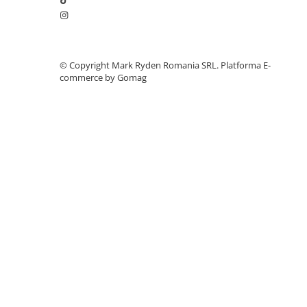
Telemetre
Termometre
Testere
©️ Copyright Mark Ryden Romania SRL.
Platforma E-
Multimetre de Banc
commerce by Gomag
Accesorii instrumente de masura
Camere Termice
Luxmetru
Osciloscoape
Lichidare stoc