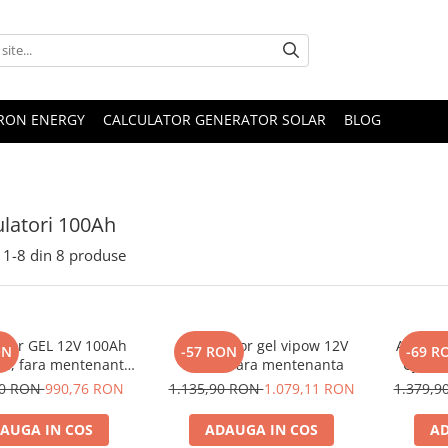
TRON ENERGY
CALCULATOR GENERATOR SOLAR
BLOG
latori 100Ah
1-
8
din
8
produse
tor GEL 12V 100Ah
Acumulator gel vipow 12V
Acumula
ON
-57 RON
-69 R
le, fara mentenanta,
100AH, fara mentenanta
Cycle 
tru sisteme solare,
digital, 
90 RON
990,76 RON
1.135,90 RON
1.079,11 RON
1.379,
bana si aplicatii off-
solare
grid
ap
AUGA IN COS
ADAUGA IN COS
AD