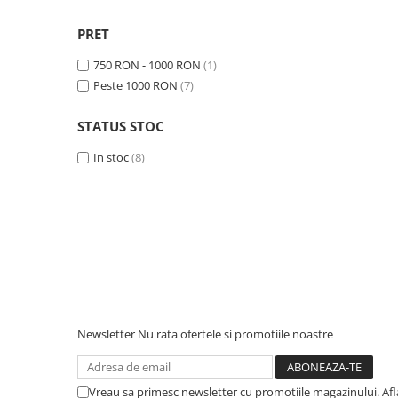
Interfete si cabluri
Cabluri panouri fotovoltaice
PRET
Cabluri pentru echipamente
750 RON - 1000 RON
(1)
fotovoltaice
Peste 1000 RON
(7)
Protectii si izolatoare de baterii
Accesorii
STATUS STOC
Monitorizare si control
In stoc
(8)
Convertoare DC - DC
Invertoare Off-grid
Incarcatoare de retea
Acumulatori de stocare
Componente sisteme de balcon
Iluminat solar
Newsletter
Nu rata ofertele si promotiile noastre
Acumulatori
Acumulatori Standard Plumb
Acumulatori Litiu
Vreau sa primesc newsletter cu promotiile magazinului. Af