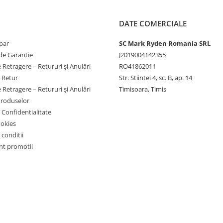
DATE COMERCIALE
par
SC Mark Ryden Romania SRL
de Garantie
J2019004142355
 Retragere – Retururi și Anulări
RO41862011
e Retur
Str. Stiintei 4, sc. B, ap. 14
 Retragere – Retururi și Anulări
Timisoara, Timis
Produselor
e Confidentialitate
ookies
 conditii
t promotii