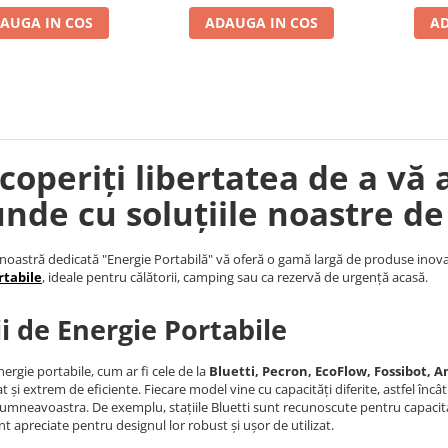
AUGA IN COS
ADAUGA IN COS
AD
coperiți libertatea de a vă 
unde cu soluțiile noastre de
noastră dedicată "Energie Portabilă" vă oferă o gamă largă de produse inova
rtabile
, ideale pentru călătorii, camping sau ca rezervă de urgență acasă.
ii de Energie Portabile
nergie portabile, cum ar fi cele de la
Bluetti, Pecron, EcoFlow, Fossibot, An
t și extrem de eficiente. Fiecare model vine cu capacități diferite, astfel încâ
umneavoastra. De exemplu, stațiile Bluetti sunt recunoscute pentru capacita
nt apreciate pentru designul lor robust și ușor de utilizat.