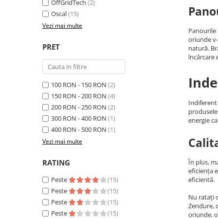
Invertoare Tensiune
OffGridTech
(2)
Panou
Oscal
(15)
Roboti Pornire Auto
Vezi mai multe
Panourile 
Statii de incarcare vehicule
oriunde v-
electrice
PRET
natură. B
încărcare e
UPS Centrale Termice
Stabilizatoare Tensiune
Inde
100 RON - 150 RON
(2)
Scule si aparate
150 RON - 200 RON
(4)
Instrumente de masura
Indiferent
200 RON - 250 RON
(2)
produsele 
Anemometre
300 RON - 400 RON
(1)
energie ca
Clampmetre
400 RON - 500 RON
(1)
Calit
Detectoare
Vezi mai multe
Multimetre Portabile
RATING
În plus, m
Tahometre
eficiența 
Telemetre
Peste
(15)
eficientă.
Peste
(15)
Termometre
Nu ratați 
Peste
(15)
Testere
Zendure, c
Peste
(15)
oriunde, o
Multimetre de Banc