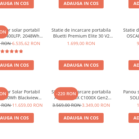
AUGA IN COS
ADAUGA IN COS
AD
rator solar portabil
Statie de incarcare portabila
Statie 
RON
E2400LFP, 2048Wh,
Bluetti Premium Elite 30 V2
OSCAL
30V, Incarcare super
600W 320Wh
6000W (
0 RON
6.535,62 RON
1.699,00 RON
 LiFePO4, Controler
LiFePO4 
lu, Protectie BMS +
rapida i
ou solar 200W
USB-C 100
AUGA IN COS
ADAUGA IN COS
AD
la dist
rator Solar Portabil
Statie de incarcare portabila
Panou s
RON
-220 RON
3600Wh Blackview
Anker SOLIX C1000X Gen2
SOLI
 PowerMax 6000 +
2000W 1024Wh
0 RON
11.659,00 RON
3.569,00 RON
3.349,00 RON
ou solar 400W
AUGA IN COS
ADAUGA IN COS
AD