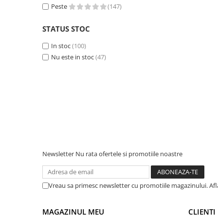
Peste
(147)
Accesorii instrumente de masura
Camere Termice
STATUS STOC
Luxmetru
In stoc
(100)
Osciloscoape
Nu este in stoc
(47)
Lichidare stoc
Newsletter
Nu rata ofertele si promotiile noastre
Vreau sa primesc newsletter cu promotiile magazinului. Af
MAGAZINUL MEU
CLIENTI