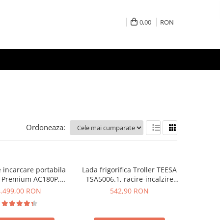
0,00
RON
Ordoneaza:
e incarcare portabila
Lada frigorifica Troller TEESA
i Premium AC180P,
TSA5006.1, racire-incalzire
CD, 1800W, 1440Wh,
35L, alimentare bricheta auto
4.499,00 RON
542,90 RON
, Putere varf 2700W
12V, priza 230V, clasa
energetica E, Gri