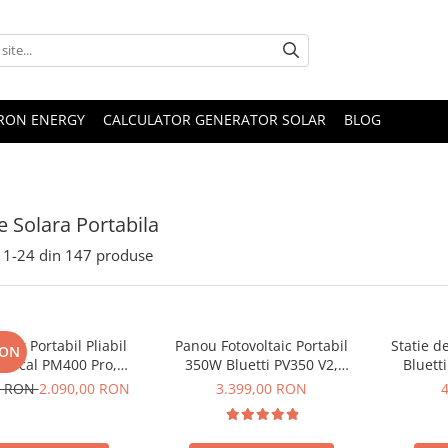
TRON ENERGY
CALCULATOR GENERATOR SOLAR
BLOG
e Solara Portabila
1-
24
din
147
produse
lar Portabil Pliabil
Panou Fotovoltaic Portabil
Statie d
RON
Oscal PM400 Pro,
350W Bluetti PV350 V2,
Bluett
stalin, ETFE, IP67
Monocristalin, MC4, ETFE,
Ecran L
0 RON
2.090,00 RON
3.399,00 RON
Eficienta 23.4%, Pliabil
LiFePO4