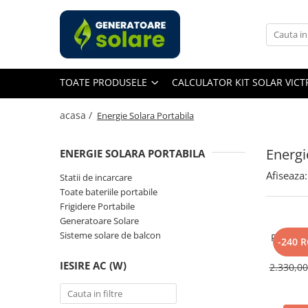
Toate Produsele
Acasa
TOATE PRODUSELE
CALCULATOR KIT SOLAR VIC
Statii de Alimentare Portabile
Cauta dupa capacitate
acasa /
Energie Solara Portabila
Pana in 1000W
Intre 1000-2000W
Energi
ENERGIE SOLARA PORTABILA
Intre 2000-3000W
Afiseaza:
Statii de incarcare
Peste 3000W
Toate bateriile portabile
Cauta dupa marca
Frigidere Portabile
Generatoare Solare
Bluetti
Sisteme solare de balcon
Panou So
EcoFlow
-240 
400W, 
Anker
Monocri
IESIRE AC (W)
2.330,0
Pecron
Oscal