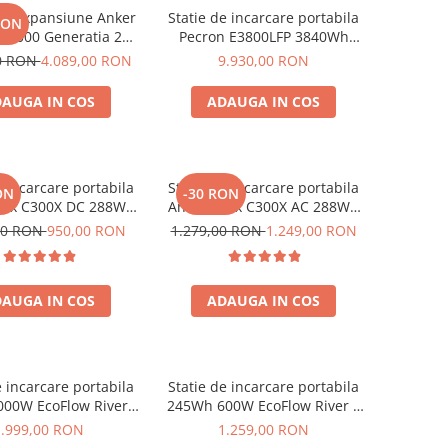
de expansiune Anker
Statie de incarcare portabila
RON
BP2000 Generatia 2
Pecron E3800LFP 3840Wh
nker Solix C2000 Gen
4200W + Carucior CADOU
00 RON
4.089,00 RON
9.930,00 RON
2, 2048Wh
AUGA IN COS
ADAUGA IN COS
e incarcare portabila
Statie de incarcare portabila
ON
-30 RON
olix C300X DC 288Wh
Anker Solix C300X AC 288Wh
300W
300W
00 RON
950,00 RON
1.279,00 RON
1.249,00 RON
AUGA IN COS
ADAUGA IN COS
e incarcare portabila
Statie de incarcare portabila
00W EcoFlow River 2
245Wh 600W EcoFlow River 3
Max
UPS
1.999,00 RON
1.259,00 RON