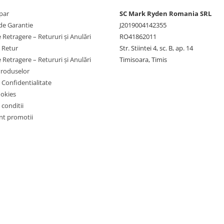
par
SC Mark Ryden Romania SRL
de Garantie
J2019004142355
 Retragere – Retururi și Anulări
RO41862011
e Retur
Str. Stiintei 4, sc. B, ap. 14
 Retragere – Retururi și Anulări
Timisoara, Timis
Produselor
e Confidentialitate
ookies
 conditii
t promotii