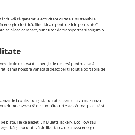
ându-vă să generați electricitate curată și sustenabilă
energie electrică, fiind ideale pentru zilele petrecute în
are se pliază compact, sunt ușor de transportat și asigură o
litate
i nevoie de o sursă de energie de rezervă pentru acasă,
orați gama noastră variată și descoperiți soluția portabilă de
nzii de la utilizatori și sfaturi utile pentru a vă maximiza
riența dumneavoastră de cumpărături este cât mai plăcută și
e piață. Fie că alegeți un Bluetti, Jackery, EcoFlow sau
rgetică și bucurați-vă de libertatea de a avea energie