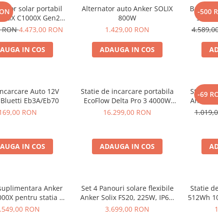
rator solar portabil
Alternator auto Anker SOLIX
Baterie 
RON
-500 
SOLIX C1000X Gen2
800W
Solix 
24Wh + panou 100W
pentru A
0 RON
4.473,00 RON
1.429,00 RON
4.589,
AUGA IN COS
ADAUGA IN COS
AD
Incarcare Auto 12V
Statie de incarcare portabila
Statie d
-69 R
 Bluetti Eb3A/Eb70
EcoFlow Delta Pro 3 4000W
Anker S
4096Wh
169,00 RON
16.299,00 RON
1.019,
AUGA IN COS
ADAUGA IN COS
AD
 suplimentara Anker
Set 4 Panouri solare flexibile
Statie d
000X pentru statia de
Anker Solix FS20, 225W, IP67,
512Wh 10
are portabila Anker
Tehnologie TOPCon
.549,00 RON
3.699,00 RON
 C1000X, 1056Wh