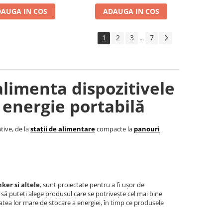
AUGA IN COS
ADAUGA IN COS
1
2
3
7
...
alimenta dispozitivele
 energie portabilă
tive, de la
stații de alimentare
compacte la
panouri
ker si altele
, sunt proiectate pentru a fi ușor de
t să puteți alege produsul care se potrivește cel mai bine
tea lor mare de stocare a energiei, în timp ce produsele