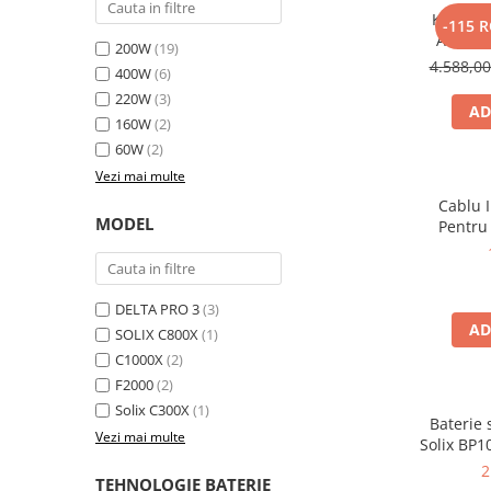
Kit gene
-115 
Bluetti
Anker 
200W
(19)
EcoFlow
2000W 10
4.588,0
400W
(6)
Anker
220W
(3)
AD
Oscal
160W
(2)
Pecron
60W
(2)
Toate panourile portabile
Vezi mai multe
Kituri solare pentru balcon
Cablu 
MODEL
Pentru
Frigidere Portabile
Componente Fotovoltaice
Incarcatoare solare
DELTA PRO 3
(3)
Incarcatoare solare MPPT
AD
SOLIX C800X
(1)
Incarcatoare solare PWM
C1000X
(2)
Interfete si cabluri
F2000
(2)
Solix C300X
(1)
Cabluri panouri fotovoltaice
Baterie
Vezi mai multe
Cabluri pentru echipamente
Solix BP1
aliment
fotovoltaice
2
TEHNOLOGIE BATERIE
Solix