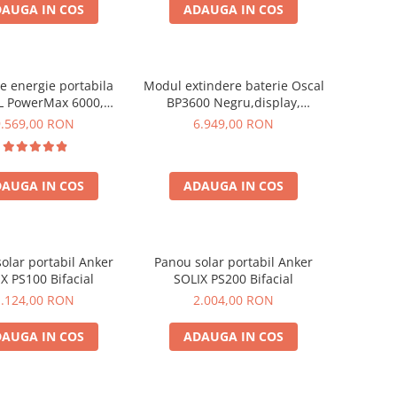
AUGA IN COS
ADAUGA IN COS
de energie portabila
Modul extindere baterie Oscal
 PowerMax 6000,
BP3600 Negru,display,
9000W varf), baterie
compatibil cu Oscal PowerMax
9.569,00 RON
6.949,00 RON
de 3600Wh, incarcare
3600/6000
n 1.96h, 14 porturi,
W, control inteligent
AUGA IN COS
ADAUGA IN COS
anta, functionalitate
UPS
olar portabil Anker
Panou solar portabil Anker
X PS100 Bifacial
SOLIX PS200 Bifacial
1.124,00 RON
2.004,00 RON
AUGA IN COS
ADAUGA IN COS