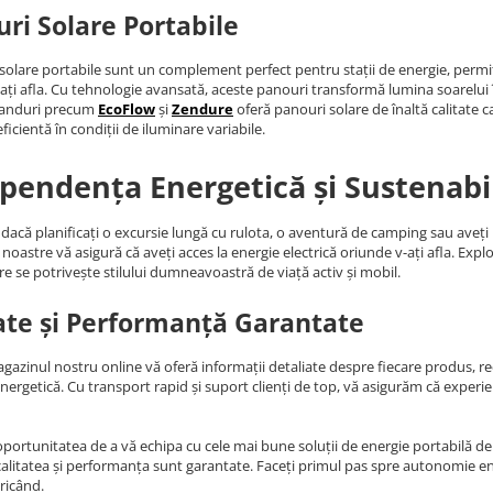
ri Solare Portabile
solare portabile sunt un complement perfect pentru stații de energie, permiț
ați afla. Cu tehnologie avansată, aceste panouri transformă lumina soarelui în 
randuri precum
EcoFlow
și
Zendure
oferă panouri solare de înaltă calitate c
ficientă în condiții de iluminare variabile.
pendența Energetică și Sustenabi
 dacă planificați o excursie lungă cu rulota, o aventură de camping sau aveț
noastre vă asigură că aveți acces la energie electrică oriunde v-ați afla. Expl
re se potrivește stilului dumneavoastră de viață activ și mobil.
ate și Performanță Garantate
agazinul nostru online vă oferă informații detaliate despre fiecare produs, rece
energetică. Cu transport rapid și suport clienți de top, vă asigurăm că expe
oportunitatea de a vă echipa cu cele mai bune soluții de energie portabilă de p
alitatea și performanța sunt garantate. Faceți primul pas spre autonomie ene
ricând.