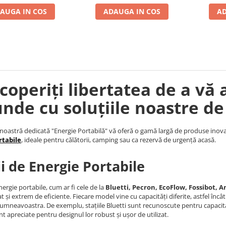
AUGA IN COS
ADAUGA IN COS
AD
coperiți libertatea de a vă 
unde cu soluțiile noastre de
noastră dedicată "Energie Portabilă" vă oferă o gamă largă de produse inova
rtabile
, ideale pentru călătorii, camping sau ca rezervă de urgență acasă.
ii de Energie Portabile
nergie portabile, cum ar fi cele de la
Bluetti, Pecron, EcoFlow, Fossibot, An
t și extrem de eficiente. Fiecare model vine cu capacități diferite, astfel încâ
umneavoastra. De exemplu, stațiile Bluetti sunt recunoscute pentru capacita
nt apreciate pentru designul lor robust și ușor de utilizat.