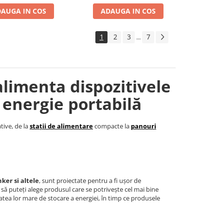
AUGA IN COS
ADAUGA IN COS
1
2
3
7
...
alimenta dispozitivele
 energie portabilă
tive, de la
stații de alimentare
compacte la
panouri
ker si altele
, sunt proiectate pentru a fi ușor de
t să puteți alege produsul care se potrivește cel mai bine
tea lor mare de stocare a energiei, în timp ce produsele