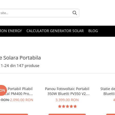
TRON ENERGY
CALCULATOR GENERATOR SOLAR
BLOG
e Solara Portabila
1-
24
din
147
produse
lar Portabil Pliabil
Panou Fotovoltaic Portabil
Statie d
RON
Oscal PM400 Pro,
350W Bluetti PV350 V2,
Bluett
stalin, ETFE, IP67
Monocristalin, MC4, ETFE,
Ecran L
0 RON
2.090,00 RON
3.399,00 RON
Eficienta 23.4%, Pliabil
LiFePO4