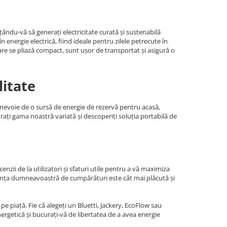
ându-vă să generați electricitate curată și sustenabilă
energie electrică, fiind ideale pentru zilele petrecute în
are se pliază compact, sunt ușor de transportat și asigură o
litate
i nevoie de o sursă de energie de rezervă pentru acasă,
orați gama noastră variată și descoperiți soluția portabilă de
nzii de la utilizatori și sfaturi utile pentru a vă maximiza
riența dumneavoastră de cumpărături este cât mai plăcută și
e piață. Fie că alegeți un Bluetti, Jackery, EcoFlow sau
rgetică și bucurați-vă de libertatea de a avea energie