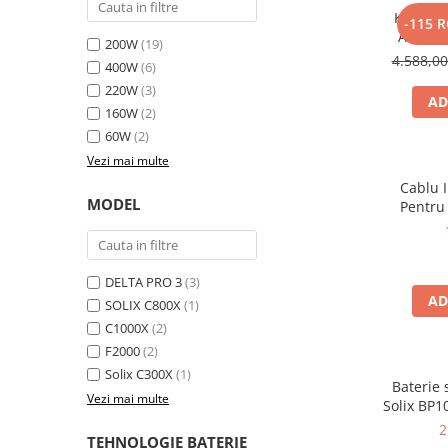
Kit gene
-115 
Bluetti
Anker 
200W
(19)
EcoFlow
2000W 10
4.588,0
400W
(6)
Anker
220W
(3)
AD
Oscal
160W
(2)
Pecron
60W
(2)
Toate panourile portabile
Vezi mai multe
Kituri solare pentru balcon
Cablu 
MODEL
Pentru
Frigidere Portabile
Componente Fotovoltaice
Incarcatoare solare
DELTA PRO 3
(3)
Incarcatoare solare MPPT
AD
SOLIX C800X
(1)
Incarcatoare solare PWM
C1000X
(2)
Interfete si cabluri
F2000
(2)
Solix C300X
(1)
Cabluri panouri fotovoltaice
Baterie
Vezi mai multe
Cabluri pentru echipamente
Solix BP1
aliment
fotovoltaice
2
TEHNOLOGIE BATERIE
Solix