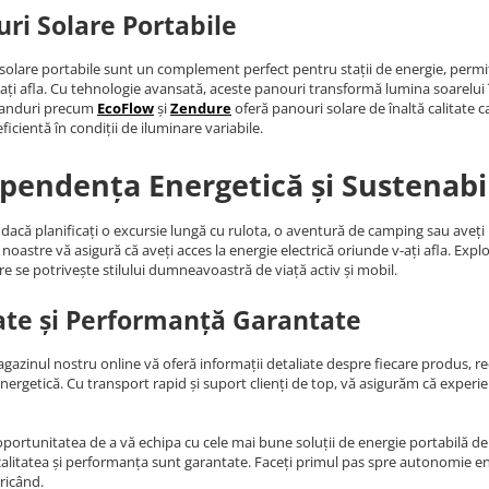
ri Solare Portabile
solare portabile sunt un complement perfect pentru stații de energie, permiț
ați afla. Cu tehnologie avansată, aceste panouri transformă lumina soarelui în 
randuri precum
EcoFlow
și
Zendure
oferă panouri solare de înaltă calitate c
ficientă în condiții de iluminare variabile.
pendența Energetică și Sustenabi
 dacă planificați o excursie lungă cu rulota, o aventură de camping sau aveț
noastre vă asigură că aveți acces la energie electrică oriunde v-ați afla. Expl
re se potrivește stilului dumneavoastră de viață activ și mobil.
ate și Performanță Garantate
agazinul nostru online vă oferă informații detaliate despre fiecare produs, rece
energetică. Cu transport rapid și suport clienți de top, vă asigurăm că expe
oportunitatea de a vă echipa cu cele mai bune soluții de energie portabilă de p
alitatea și performanța sunt garantate. Faceți primul pas spre autonomie ene
ricând.