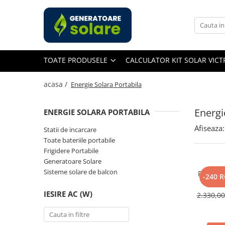
Toate Produsele
Acasa
TOATE PRODUSELE
CALCULATOR KIT SOLAR VIC
Statii de Alimentare Portabile
Cauta dupa capacitate
acasa /
Energie Solara Portabila
Pana in 1000W
Intre 1000-2000W
Energi
ENERGIE SOLARA PORTABILA
Intre 2000-3000W
Afiseaza:
Statii de incarcare
Peste 3000W
Toate bateriile portabile
Cauta dupa marca
Frigidere Portabile
Generatoare Solare
Bluetti
Sisteme solare de balcon
Panou So
EcoFlow
-240 
400W, 
Anker
Monocri
IESIRE AC (W)
2.330,0
Pecron
Oscal