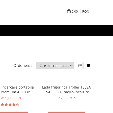
0,00
RON
Ordoneaza:
e incarcare portabila
Lada frigorifica Troller TEESA
i Premium AC180P,
TSA5006.1, racire-incalzire
CD, 1800W, 1440Wh,
35L, alimentare bricheta auto
4.499,00 RON
542,90 RON
, Putere varf 2700W
12V, priza 230V, clasa
energetica E, Gri