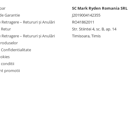
par
SC Mark Ryden Romania SRL
de Garantie
J2019004142355
 Retragere – Retururi și Anulări
RO41862011
e Retur
Str. Stiintei 4, sc. B, ap. 14
 Retragere – Retururi și Anulări
Timisoara, Timis
Produselor
e Confidentialitate
ookies
 conditii
t promotii