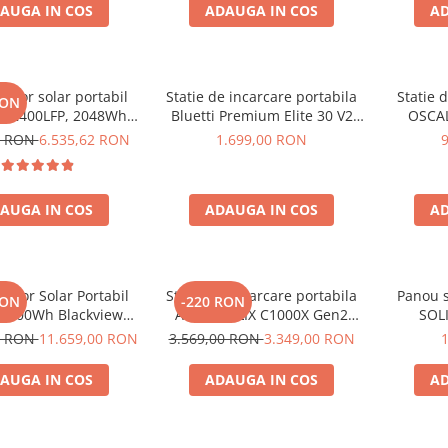
AUGA IN COS
ADAUGA IN COS
AD
rator solar portabil
Statie de incarcare portabila
Statie 
RON
E2400LFP, 2048Wh,
Bluetti Premium Elite 30 V2
OSCAL
30V, Incarcare super
600W 320Wh
6000W (
0 RON
6.535,62 RON
1.699,00 RON
 LiFePO4, Controler
LiFePO4 
lu, Protectie BMS +
rapida i
ou solar 200W
USB-C 100
AUGA IN COS
ADAUGA IN COS
AD
la dist
rator Solar Portabil
Statie de incarcare portabila
Panou s
RON
-220 RON
3600Wh Blackview
Anker SOLIX C1000X Gen2
SOLI
 PowerMax 6000 +
2000W 1024Wh
0 RON
11.659,00 RON
3.569,00 RON
3.349,00 RON
ou solar 400W
AUGA IN COS
ADAUGA IN COS
AD