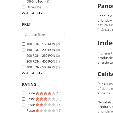
Invertoare Tensiune
OffGridTech
(2)
Panou
Oscal
(15)
Roboti Pornire Auto
Vezi mai multe
Panourile 
Statii de incarcare vehicule
oriunde v-
electrice
PRET
natură. B
încărcare e
UPS Centrale Termice
Stabilizatoare Tensiune
Inde
100 RON - 150 RON
(2)
Scule si aparate
150 RON - 200 RON
(4)
Instrumente de masura
Indiferent
200 RON - 250 RON
(2)
produsele 
Anemometre
300 RON - 400 RON
(1)
energie ca
Clampmetre
400 RON - 500 RON
(1)
Calit
Detectoare
Vezi mai multe
Multimetre Portabile
RATING
În plus, m
Tahometre
eficiența 
Telemetre
Peste
(15)
eficientă.
Peste
(15)
Termometre
Nu ratați 
Peste
(15)
Testere
Zendure, c
Peste
(15)
oriunde, o
Multimetre de Banc