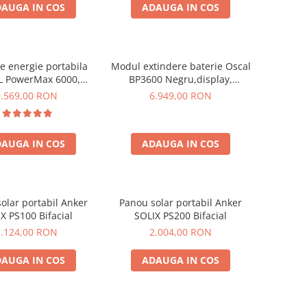
AUGA IN COS
ADAUGA IN COS
de energie portabila
Modul extindere baterie Oscal
 PowerMax 6000,
BP3600 Negru,display,
9000W varf), baterie
compatibil cu Oscal PowerMax
9.569,00 RON
6.949,00 RON
de 3600Wh, incarcare
3600/6000
n 1.96h, 14 porturi,
W, control inteligent
AUGA IN COS
ADAUGA IN COS
anta, functionalitate
UPS
olar portabil Anker
Panou solar portabil Anker
X PS100 Bifacial
SOLIX PS200 Bifacial
1.124,00 RON
2.004,00 RON
AUGA IN COS
ADAUGA IN COS