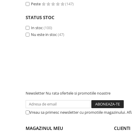
Peste
(147)
Accesorii instrumente de masura
Camere Termice
STATUS STOC
Luxmetru
In stoc
(100)
Osciloscoape
Nu este in stoc
(47)
Lichidare stoc
Newsletter
Nu rata ofertele si promotiile noastre
Vreau sa primesc newsletter cu promotiile magazinului. Af
MAGAZINUL MEU
CLIENTI