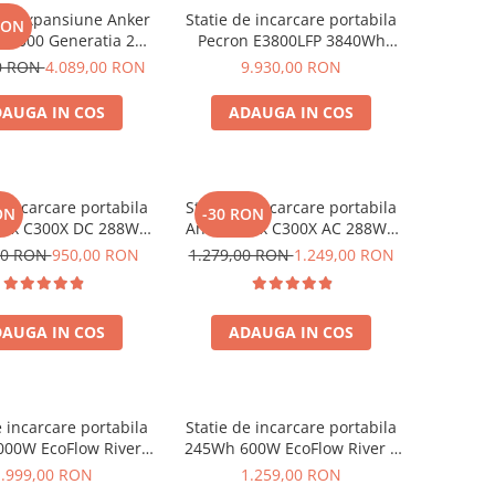
de expansiune Anker
Statie de incarcare portabila
RON
BP2000 Generatia 2
Pecron E3800LFP 3840Wh
nker Solix C2000 Gen
4200W + Carucior CADOU
00 RON
4.089,00 RON
9.930,00 RON
2, 2048Wh
AUGA IN COS
ADAUGA IN COS
e incarcare portabila
Statie de incarcare portabila
ON
-30 RON
olix C300X DC 288Wh
Anker Solix C300X AC 288Wh
300W
300W
00 RON
950,00 RON
1.279,00 RON
1.249,00 RON
AUGA IN COS
ADAUGA IN COS
e incarcare portabila
Statie de incarcare portabila
00W EcoFlow River 2
245Wh 600W EcoFlow River 3
Max
UPS
1.999,00 RON
1.259,00 RON