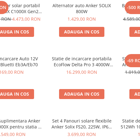
rator solar portabil
Alternator auto Anker SOLIX
Baterie 
RON
-500 
SOLIX C1000X Gen2
800W
Solix 
24Wh + panou 100W
pentru A
0 RON
4.473,00 RON
1.429,00 RON
4.589,
AUGA IN COS
ADAUGA IN COS
AD
Incarcare Auto 12V
Statie de incarcare portabila
Statie d
-69 R
 Bluetti Eb3A/Eb70
EcoFlow Delta Pro 3 4000W
Anker S
4096Wh
169,00 RON
16.299,00 RON
1.019,
AUGA IN COS
ADAUGA IN COS
AD
 suplimentara Anker
Set 4 Panouri solare flexibile
Statie d
000X pentru statia de
Anker Solix FS20, 225W, IP67,
512Wh 10
are portabila Anker
Tehnologie TOPCon
.549,00 RON
3.699,00 RON
 C1000X, 1056Wh