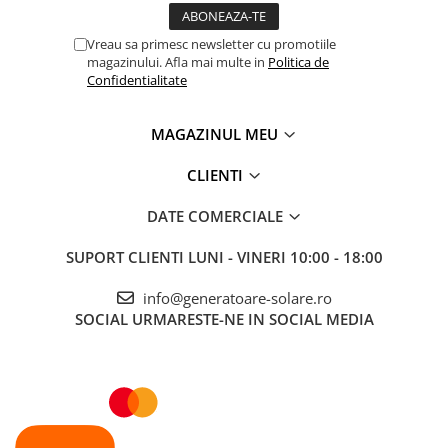
Accesorii instrumente de masura
Vreau sa primesc newsletter cu promotiile
Camere Termice
magazinului. Afla mai multe in
Politica de
Luxmetru
Confidentialitate
Osciloscoape
Lichidare stoc
MAGAZINUL MEU
CLIENTI
DATE COMERCIALE
SUPORT CLIENTI
LUNI - VINERI 10:00 - 18:00
info@generatoare-solare.ro
SOCIAL
URMARESTE-NE IN SOCIAL MEDIA