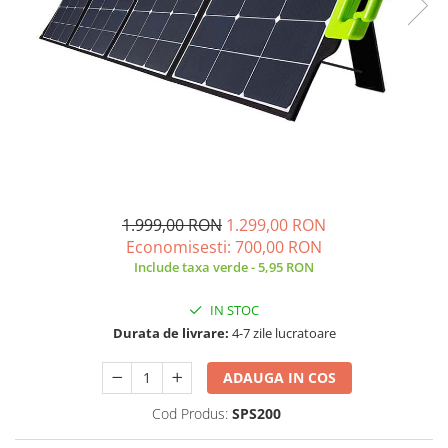
Vezi toate statiile
Accesorii Statii de Alimentare
Kituri Generatoare Solare
Cauta dupa capacitate
Pana in 1000W
Intre 1000-2000W
Intre 2000-3000W
Peste 3000W
1.999,00 RON
1.299,00 RON
Cauta dupa marca
Economisesti:
700,00
RON
Bluetti
Include taxa verde - 5,95 RON
EcoFlow
Anker
IN STOC
Durata de livrare:
4-7 zile lucratoare
Pecron
Oscal
ADAUGA IN COS
Toate generatoarele
Cod Produs:
SPS200
Panouri Solare Pliabile
Cauta dupa marca