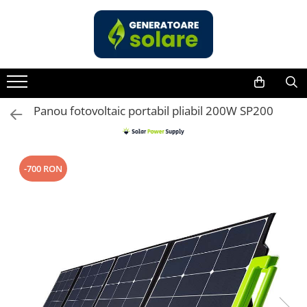
Toate Produsele
Acasa
Statii de Alimentare Portabile
Cauta dupa capacitate
Panou fotovoltaic portabil pliabil 200W SP200
Pana in 1000W
Intre 1000-2000W
Intre 2000-3000W
-700 RON
Peste 3000W
Cauta dupa marca
Bluetti
EcoFlow
Anker
Pecron
Oscal