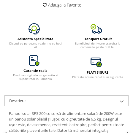
Adauga la Favorite
Bluetti
EcoFlow
Anker
Oscal
Pecron
Asistenta Specializata
Transport Gratuit
Discuti cu persoane reale, nu cu boti
Beneficiezi de livrare gratuita la
Toate panourile portabile
AI
comenzile peste 500 lei
Kituri solare pentru balcon
Frigidere Portabile
Componente Fotovoltaice
Garantie reala
PLATI SIGURE
Produse originale cu garantie si
Plateste online rapid si in siguranta
Incarcatoare solare
suport real in Romania
Incarcatoare solare MPPT
Incarcatoare solare PWM
Descriere
Interfete si cabluri
Cabluri panouri fotovoltaice
Panoul solar SPS 200 cu sursă de alimentare solară de 200W este
un panou solar pliabil și ușor, cu o greutate de 6,5 kg. Designul
Cabluri pentru echipamente
ușor este, de asemenea, rezistent la stropire, perfect pentru toate
fotovoltaice
călătoriile și aventurile tale. Datorită mânerului integrat și