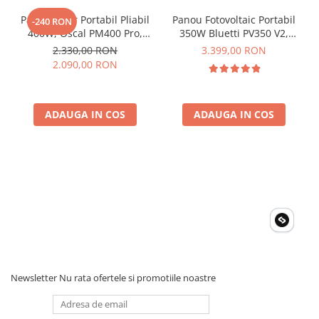
Invertoare Tensiune
Panou Solar Portabil Pliabil
Panou Fotovoltaic Portabil
-240 RON
Roboti Pornire Auto
400W, Oscal PM400 Pro,
350W Bluetti PV350 V2,
Monocristalin, ETFE, IP67
Monocristalin, MC4, ETFE,
Statii de incarcare vehicule
2.330,00 RON
3.399,00 RON
Eficienta 23.4%, Pliabil
electrice
2.090,00 RON
UPS Centrale Termice
Stabilizatoare Tensiune
ADAUGA IN COS
ADAUGA IN COS
Scule si aparate
Instrumente de masura
Anemometre
Clampmetre
Detectoare
Multimetre Portabile
Tahometre
Telemetre
Newsletter
Nu rata ofertele si promotiile noastre
Termometre
Testere
Multimetre de Banc