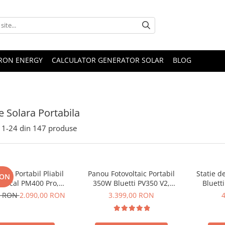
TRON ENERGY
CALCULATOR GENERATOR SOLAR
BLOG
e Solara Portabila
1-
24
din
147
produse
lar Portabil Pliabil
Panou Fotovoltaic Portabil
Statie d
RON
Oscal PM400 Pro,
350W Bluetti PV350 V2,
Bluett
stalin, ETFE, IP67
Monocristalin, MC4, ETFE,
Ecran L
0 RON
2.090,00 RON
3.399,00 RON
Eficienta 23.4%, Pliabil
LiFePO4