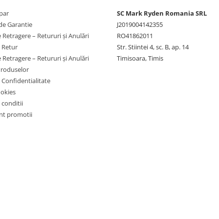
par
SC Mark Ryden Romania SRL
de Garantie
J2019004142355
 Retragere – Retururi și Anulări
RO41862011
e Retur
Str. Stiintei 4, sc. B, ap. 14
 Retragere – Retururi și Anulări
Timisoara, Timis
Produselor
e Confidentialitate
ookies
 conditii
t promotii