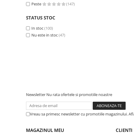
Peste
(147)
Accesorii instrumente de masura
Camere Termice
STATUS STOC
Luxmetru
In stoc
(100)
Osciloscoape
Nu este in stoc
(47)
Lichidare stoc
Newsletter
Nu rata ofertele si promotiile noastre
Vreau sa primesc newsletter cu promotiile magazinului. Af
MAGAZINUL MEU
CLIENTI