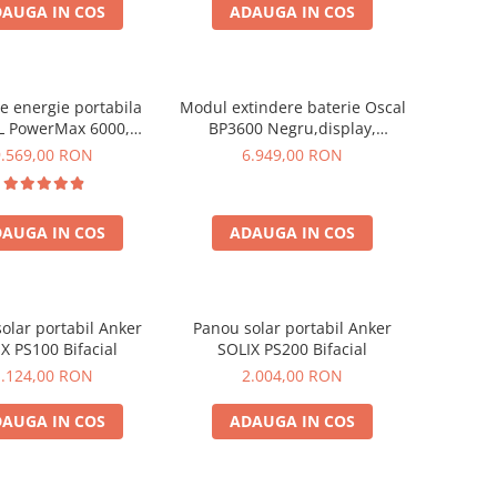
AUGA IN COS
ADAUGA IN COS
de energie portabila
Modul extindere baterie Oscal
 PowerMax 6000,
BP3600 Negru,display,
9000W varf), baterie
compatibil cu Oscal PowerMax
9.569,00 RON
6.949,00 RON
de 3600Wh, incarcare
3600/6000
n 1.96h, 14 porturi,
W, control inteligent
AUGA IN COS
ADAUGA IN COS
anta, functionalitate
UPS
olar portabil Anker
Panou solar portabil Anker
X PS100 Bifacial
SOLIX PS200 Bifacial
1.124,00 RON
2.004,00 RON
AUGA IN COS
ADAUGA IN COS