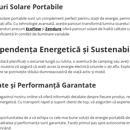
ri Solare Portabile
solare portabile sunt un complement perfect pentru stații de energie, permiț
ați afla. Cu tehnologie avansată, aceste panouri transformă lumina soarelui în 
randuri precum
EcoFlow
și
Zendure
oferă panouri solare de înaltă calitate c
ficientă în condiții de iluminare variabile.
pendența Energetică și Sustenabi
 dacă planificați o excursie lungă cu rulota, o aventură de camping sau aveț
noastre vă asigură că aveți acces la energie electrică oriunde v-ați afla. Expl
re se potrivește stilului dumneavoastră de viață activ și mobil.
ate și Performanță Garantate
agazinul nostru online vă oferă informații detaliate despre fiecare produs, rece
energetică. Cu transport rapid și suport clienți de top, vă asigurăm că expe
oportunitatea de a vă echipa cu cele mai bune soluții de energie portabilă de p
alitatea și performanța sunt garantate. Faceți primul pas spre autonomie ene
ricând.