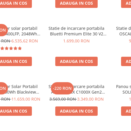
AUGA IN COS
ADAUGA IN COS
AD
rator solar portabil
Statie de incarcare portabila
Statie 
RON
E2400LFP, 2048Wh,
Bluetti Premium Elite 30 V2
OSCAL
30V, Incarcare super
600W 320Wh
6000W (
0 RON
6.535,62 RON
1.699,00 RON
 LiFePO4, Controler
LiFePO4 
lu, Protectie BMS +
rapida i
ou solar 200W
USB-C 100
AUGA IN COS
ADAUGA IN COS
AD
la dist
rator Solar Portabil
Statie de incarcare portabila
Panou s
RON
-220 RON
3600Wh Blackview
Anker SOLIX C1000X Gen2
SOLI
 PowerMax 6000 +
2000W 1024Wh
0 RON
11.659,00 RON
3.569,00 RON
3.349,00 RON
ou solar 400W
AUGA IN COS
ADAUGA IN COS
AD