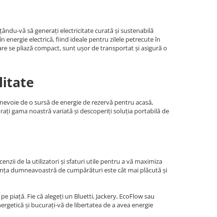
ându-vă să generați electricitate curată și sustenabilă
energie electrică, fiind ideale pentru zilele petrecute în
are se pliază compact, sunt ușor de transportat și asigură o
litate
i nevoie de o sursă de energie de rezervă pentru acasă,
orați gama noastră variată și descoperiți soluția portabilă de
nzii de la utilizatori și sfaturi utile pentru a vă maximiza
riența dumneavoastră de cumpărături este cât mai plăcută și
e piață. Fie că alegeți un Bluetti, Jackery, EcoFlow sau
rgetică și bucurați-vă de libertatea de a avea energie