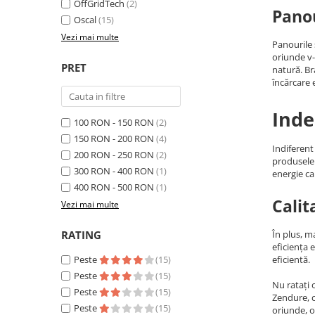
Invertoare Tensiune
OffGridTech
(2)
Panou
Oscal
(15)
Roboti Pornire Auto
Vezi mai multe
Panourile 
Statii de incarcare vehicule
oriunde v-
electrice
PRET
natură. B
încărcare e
UPS Centrale Termice
Stabilizatoare Tensiune
Inde
100 RON - 150 RON
(2)
Scule si aparate
150 RON - 200 RON
(4)
Instrumente de masura
Indiferent
200 RON - 250 RON
(2)
produsele 
Anemometre
300 RON - 400 RON
(1)
energie ca
Clampmetre
400 RON - 500 RON
(1)
Calit
Detectoare
Vezi mai multe
Multimetre Portabile
RATING
În plus, m
Tahometre
eficiența 
Telemetre
Peste
(15)
eficientă.
Peste
(15)
Termometre
Nu ratați 
Peste
(15)
Testere
Zendure, c
Peste
(15)
oriunde, o
Multimetre de Banc