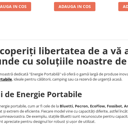
AUGA IN COS
ADAUGA IN COS
AD
coperiți libertatea de a vă 
unde cu soluțiile noastre de
noastră dedicată "Energie Portabilă" vă oferă o gamă largă de produse inova
rtabile
, ideale pentru călătorii, camping sau ca rezervă de urgență acasă.
ii de Energie Portabile
nergie portabile, cum ar fi cele de la
Bluetti, Pecron, EcoFlow, Fossibot, An
t și extrem de eficiente. Fiecare model vine cu capacități diferite, astfel încâ
umneavoastra. De exemplu, stațiile Bluetti sunt recunoscute pentru capacita
nt apreciate pentru designul lor robust și ușor de utilizat.