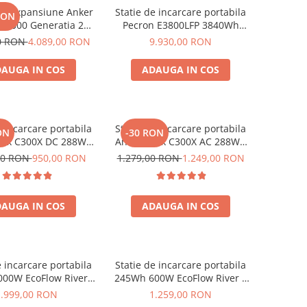
de expansiune Anker
Statie de incarcare portabila
RON
BP2000 Generatia 2
Pecron E3800LFP 3840Wh
nker Solix C2000 Gen
4200W + Carucior CADOU
00 RON
4.089,00 RON
9.930,00 RON
2, 2048Wh
AUGA IN COS
ADAUGA IN COS
e incarcare portabila
Statie de incarcare portabila
ON
-30 RON
olix C300X DC 288Wh
Anker Solix C300X AC 288Wh
300W
300W
00 RON
950,00 RON
1.279,00 RON
1.249,00 RON
AUGA IN COS
ADAUGA IN COS
e incarcare portabila
Statie de incarcare portabila
00W EcoFlow River 2
245Wh 600W EcoFlow River 3
Max
UPS
1.999,00 RON
1.259,00 RON