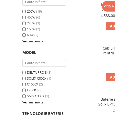
Kit gene
-115 
Bluetti
Anker 
200W
(19)
EcoFlow
2000W 10
4.588,0
400W
(6)
Anker
220W
(3)
AD
Oscal
160W
(2)
Pecron
60W
(2)
Toate panourile portabile
Vezi mai multe
Kituri solare pentru balcon
Cablu 
MODEL
Pentru
Frigidere Portabile
Componente Fotovoltaice
Incarcatoare solare
DELTA PRO 3
(3)
Incarcatoare solare MPPT
AD
SOLIX C800X
(1)
Incarcatoare solare PWM
C1000X
(2)
Interfete si cabluri
F2000
(2)
Solix C300X
(1)
Cabluri panouri fotovoltaice
Baterie
Vezi mai multe
Cabluri pentru echipamente
Solix BP1
aliment
fotovoltaice
2
TEHNOLOGIE BATERIE
Solix