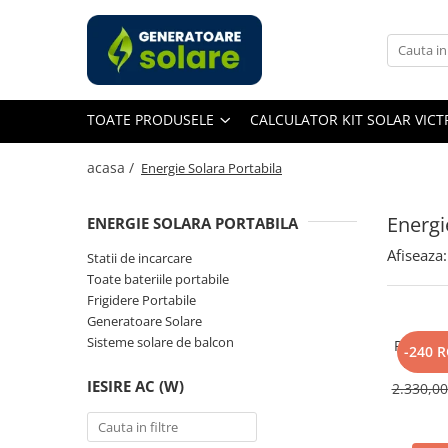
Toate Produsele
Acasa
TOATE PRODUSELE
CALCULATOR KIT SOLAR VIC
Statii de Alimentare Portabile
Cauta dupa capacitate
acasa /
Energie Solara Portabila
Pana in 1000W
Intre 1000-2000W
Energi
ENERGIE SOLARA PORTABILA
Intre 2000-3000W
Afiseaza:
Statii de incarcare
Peste 3000W
Toate bateriile portabile
Cauta dupa marca
Frigidere Portabile
Generatoare Solare
Bluetti
Sisteme solare de balcon
Panou So
EcoFlow
-240 
400W, 
Anker
Monocri
IESIRE AC (W)
2.330,0
Pecron
Oscal