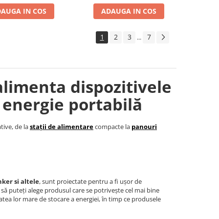
AUGA IN COS
ADAUGA IN COS
1
2
3
7
...
alimenta dispozitivele
 energie portabilă
tive, de la
stații de alimentare
compacte la
panouri
ker si altele
, sunt proiectate pentru a fi ușor de
t să puteți alege produsul care se potrivește cel mai bine
tea lor mare de stocare a energiei, în timp ce produsele