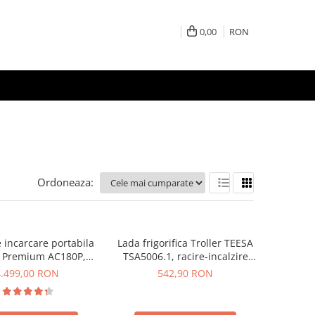
0,00
RON
Ordoneaza:
e incarcare portabila
Lada frigorifica Troller TEESA
i Premium AC180P,
TSA5006.1, racire-incalzire
CD, 1800W, 1440Wh,
35L, alimentare bricheta auto
4.499,00 RON
542,90 RON
, Putere varf 2700W
12V, priza 230V, clasa
energetica E, Gri