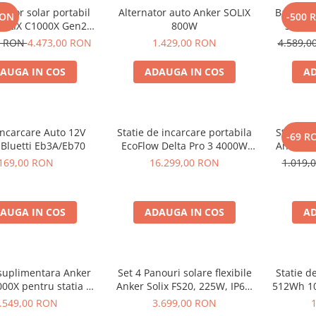
rator solar portabil
Alternator auto Anker SOLIX
Baterie 
RON
-500 
SOLIX C1000X Gen2
800W
Solix 
24Wh + panou 100W
pentru A
0 RON
4.473,00 RON
1.429,00 RON
4.589,
AUGA IN COS
ADAUGA IN COS
AD
Incarcare Auto 12V
Statie de incarcare portabila
Statie d
-69 R
 Bluetti Eb3A/Eb70
EcoFlow Delta Pro 3 4000W
Anker S
4096Wh
169,00 RON
16.299,00 RON
1.019,
AUGA IN COS
ADAUGA IN COS
AD
 suplimentara Anker
Set 4 Panouri solare flexibile
Statie d
000X pentru statia de
Anker Solix FS20, 225W, IP67,
512Wh 10
are portabila Anker
Tehnologie TOPCon
.549,00 RON
3.699,00 RON
 C1000X, 1056Wh