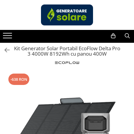
Toate Produsele
Acasa
Statii de Alimentare Portabile
Cauta dupa capacitate
Kit Generator Solar Portabil EcoFlow Delta Pro
3 4000W 8192Wh cu panou 400W
Pana in 1000W
Intre 1000-2000W
Intre 2000-3000W
-638 RON
Peste 3000W
Cauta dupa marca
Bluetti
EcoFlow
Anker
Jackery
Pecron