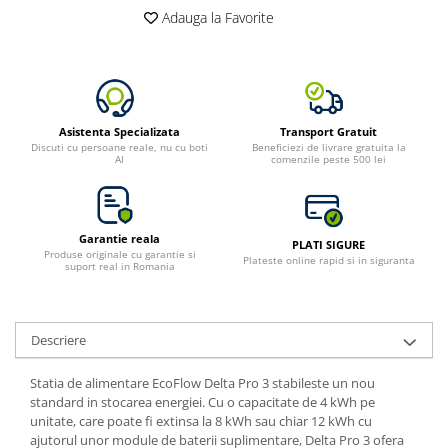
Toate generatoarele
Adauga la Favorite
Panouri Solare Pliabile
Cauta dupa marca
Bluetti
EcoFlow
Asistenta Specializata
Transport Gratuit
Discuti cu persoane reale, nu cu boti
Beneficiezi de livrare gratuita la
Anker
AI
comenzile peste 500 lei
Jackery
Oscal
Pecron
Garantie reala
PLATI SIGURE
Produse originale cu garantie si
Toate panourile portabile
Plateste online rapid si in siguranta
suport real in Romania
Kituri solare pentru balcon
Frigidere Portabile
Descriere
Componente Fotovoltaice
Incarcatoare solare
Statia de alimentare EcoFlow Delta Pro 3 stabileste un nou
Incarcatoare solare MPPT
standard in stocarea energiei. Cu o capacitate de 4 kWh pe
unitate, care poate fi extinsa la 8 kWh sau chiar 12 kWh cu
Incarcatoare solare PWM
ajutorul unor module de baterii suplimentare, Delta Pro 3 ofera