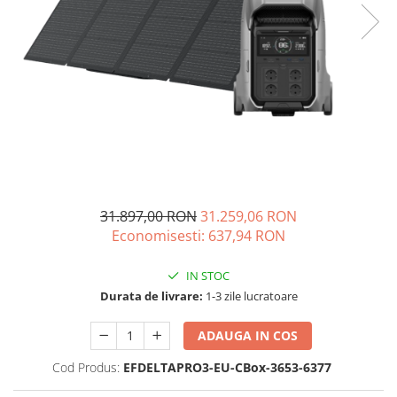
Oscal
Xtorm
Vezi toate statiile
Accesorii Statii de Alimentare
Kituri Generatoare Solare
Cauta dupa capacitate
Pana in 1000W
Intre 1000-2000W
Intre 2000-3000W
31.897,00 RON
31.259,06 RON
Peste 3000W
Economisesti:
637,94
RON
Cauta dupa marca
Bluetti
IN STOC
EcoFlow
Durata de livrare:
1-3 zile lucratoare
Anker
ADAUGA IN COS
Jackery
Pecron
Cod Produs:
EFDELTAPRO3-EU-CBox-3653-6377
Oscal