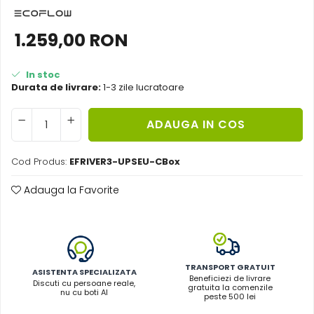
Acumulatori de stocare
1.259,00 RON
Componente sisteme de balcon
In stoc
Durata de livrare:
1-3 zile lucratoare
ADAUGA IN COS
Cod Produs:
EFRIVER3-UPSEU-CBox
Adauga la Favorite
TRANSPORT GRATUIT
ASISTENTA SPECIALIZATA
Beneficiezi de livrare
Discuti cu persoane reale,
gratuita la comenzile
nu cu boti AI
peste 500 lei