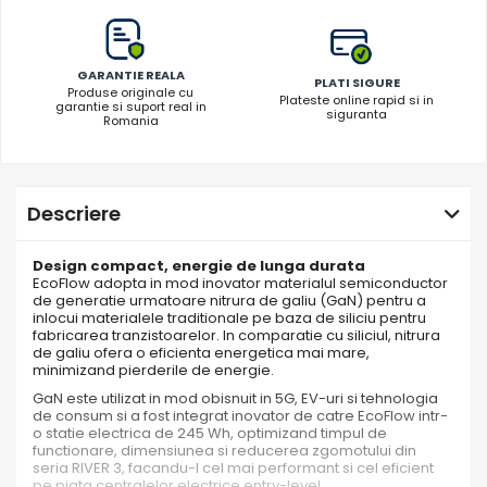
GARANTIE REALA
PLATI SIGURE
Produse originale cu
Plateste online rapid si in
garantie si suport real in
siguranta
Romania
Descriere
Design compact, energie de lunga durata
EcoFlow adopta in mod inovator materialul semiconductor
de generatie urmatoare nitrura de galiu (GaN) pentru a
inlocui materialele traditionale pe baza de siliciu pentru
fabricarea tranzistoarelor. In comparatie cu siliciul, nitrura
de galiu ofera o eficienta energetica mai mare,
minimizand pierderile de energie.
GaN este utilizat in mod obisnuit in 5G, EV-uri si tehnologia
de consum si a fost integrat inovator de catre EcoFlow intr-
o statie electrica de 245 Wh, optimizand timpul de
functionare, dimensiunea si reducerea zgomotului din
seria RIVER 3, facandu-l cel mai performant si cel eficient
pe piata centralelor electrice entry-level.