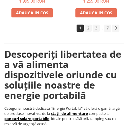
1.999,00 RON
1.259,00 RON
ADAUGA IN COS
ADAUGA IN COS
1
2
3
7
...
Descoperiți libertatea de
a vă alimenta
dispozitivele oriunde cu
soluțiile noastre de
energie portabilă
Categoria noastră dedicată "Energie Portabilă" vă oferă o gamă largă
de produse inovative, de la
stații de alimentare
compacte la
panouri solare portabile
, ideale pentru călătorii, camping sau ca
rezervă de urgență acasă.