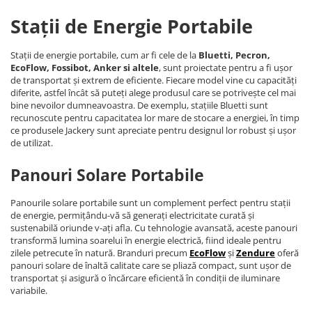
Stații de Energie Portabile
Stații de energie portabile, cum ar fi cele de la
Bluetti, Pecron,
EcoFlow, Fossibot, Anker si altele
, sunt proiectate pentru a fi ușor
de transportat și extrem de eficiente. Fiecare model vine cu capacități
diferite, astfel încât să puteți alege produsul care se potrivește cel mai
bine nevoilor dumneavoastra. De exemplu, stațiile Bluetti sunt
recunoscute pentru capacitatea lor mare de stocare a energiei, în timp
ce produsele Jackery sunt apreciate pentru designul lor robust și ușor
de utilizat.
Panouri Solare Portabile
Panourile solare portabile sunt un complement perfect pentru stații
de energie, permițându-vă să generați electricitate curată și
sustenabilă oriunde v-ați afla. Cu tehnologie avansată, aceste panouri
transformă lumina soarelui în energie electrică, fiind ideale pentru
zilele petrecute în natură. Branduri precum
EcoFlow
și
Zendure
oferă
panouri solare de înaltă calitate care se pliază compact, sunt ușor de
transportat și asigură o încărcare eficientă în condiții de iluminare
variabile.