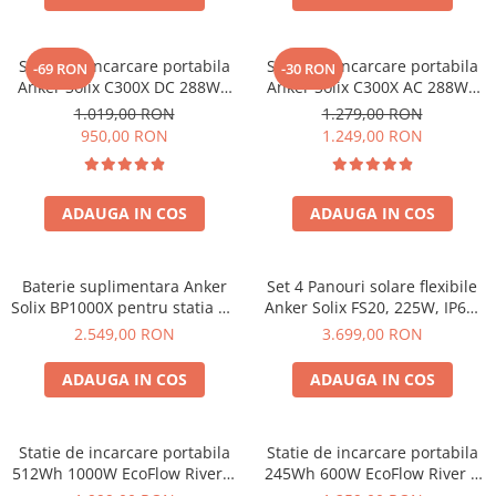
Statie de incarcare portabila
Statie de incarcare portabila
-69 RON
-30 RON
Anker Solix C300X DC 288Wh
Anker Solix C300X AC 288Wh
300W
300W
1.019,00 RON
1.279,00 RON
950,00 RON
1.249,00 RON
ADAUGA IN COS
ADAUGA IN COS
Baterie suplimentara Anker
Set 4 Panouri solare flexibile
Solix BP1000X pentru statia de
Anker Solix FS20, 225W, IP67,
alimentare portabila Anker
Tehnologie TOPCon
2.549,00 RON
3.699,00 RON
Solix C1000X, 1056Wh
ADAUGA IN COS
ADAUGA IN COS
Statie de incarcare portabila
Statie de incarcare portabila
512Wh 1000W EcoFlow River 2
245Wh 600W EcoFlow River 3
Max
UPS