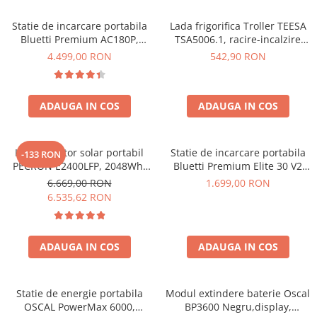
Acumulatori de stocare
Statie de incarcare portabila
Lada frigorifica Troller TEESA
Componente sisteme de balcon
Bluetti Premium AC180P,
TSA5006.1, racire-incalzire
Ecran LCD, 1800W, 1440Wh,
35L, alimentare bricheta auto
4.499,00 RON
542,90 RON
LiFePO4, Putere varf 2700W
12V, priza 230V, clasa
energetica E, Gri
ADAUGA IN COS
ADAUGA IN COS
Kit generator solar portabil
Statie de incarcare portabila
-133 RON
PECRON E2400LFP, 2048Wh,
Bluetti Premium Elite 30 V2
2400W, 230V, Incarcare super
600W 320Wh
6.669,00 RON
1.699,00 RON
rapida, LiFePO4, Controler
6.535,62 RON
MPPT dublu, Protectie BMS +
Panou solar 200W
ADAUGA IN COS
ADAUGA IN COS
Statie de energie portabila
Modul extindere baterie Oscal
OSCAL PowerMax 6000,
BP3600 Negru,display,