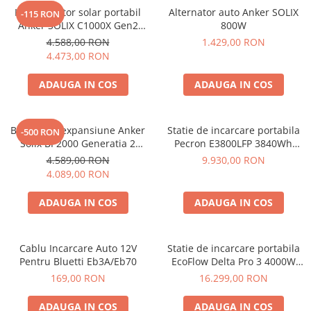
Kit generator solar portabil
Alternator auto Anker SOLIX
-115 RON
Anker SOLIX C1000X Gen2
800W
2000W 1024Wh + panou 100W
4.588,00 RON
1.429,00 RON
4.473,00 RON
ADAUGA IN COS
ADAUGA IN COS
Baterie de expansiune Anker
Statie de incarcare portabila
-500 RON
Solix BP2000 Generatia 2
Pecron E3800LFP 3840Wh
pentru Anker Solix C2000 Gen
4200W + Carucior CADOU
4.589,00 RON
9.930,00 RON
2, 2048Wh
4.089,00 RON
ADAUGA IN COS
ADAUGA IN COS
Cablu Incarcare Auto 12V
Statie de incarcare portabila
Pentru Bluetti Eb3A/Eb70
EcoFlow Delta Pro 3 4000W
4096Wh
169,00 RON
16.299,00 RON
ADAUGA IN COS
ADAUGA IN COS