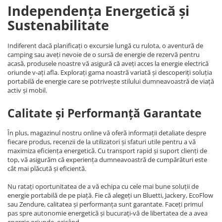
Independența Energetică și
Sustenabilitate
Indiferent dacă planificați o excursie lungă cu rulota, o aventură de
camping sau aveți nevoie de o sursă de energie de rezervă pentru
acasă, produsele noastre vă asigură că aveți acces la energie electrică
oriunde v-ați afla. Explorați gama noastră variată și descoperiți soluția
portabilă de energie care se potrivește stilului dumneavoastră de viață
activ și mobil.
Calitate și Performanță Garantate
În plus, magazinul nostru online vă oferă informații detaliate despre
fiecare produs, recenzii de la utilizatori și sfaturi utile pentru a vă
maximiza eficiența energetică. Cu transport rapid și suport clienți de
top, vă asigurăm că experiența dumneavoastră de cumpărături este
cât mai plăcută și eficientă.
Nu ratați oportunitatea de a vă echipa cu cele mai bune soluții de
energie portabilă de pe piață. Fie că alegeți un Bluetti, Jackery, EcoFlow
sau Zendure, calitatea și performanța sunt garantate. Faceți primul
pas spre autonomie energetică și bucurați-vă de libertatea de a avea