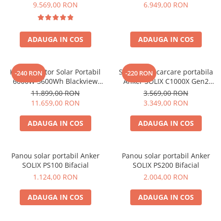
6000W (9000W varf), baterie
compatibil cu Oscal
9.569,00 RON
6.949,00 RON
LiFePO4 de 3600Wh, incarcare
PowerMax 3600/6000
rapida in 1.96h, 14 porturi,
USB-C 100W, control
ADAUGA IN COS
ADAUGA IN COS
inteligent la distanta,
functionalitate UPS
Kit Generator Solar Portabil
Statie de incarcare portabila
-240 RON
-220 RON
6000W 3600Wh Blackview
Anker SOLIX C1000X Gen2
OSCAL PowerMax 6000 +
2000W 1024Wh
11.899,00 RON
3.569,00 RON
panou solar 400W
11.659,00 RON
3.349,00 RON
ADAUGA IN COS
ADAUGA IN COS
Panou solar portabil Anker
Panou solar portabil Anker
SOLIX PS100 Bifacial
SOLIX PS200 Bifacial
1.124,00 RON
2.004,00 RON
ADAUGA IN COS
ADAUGA IN COS