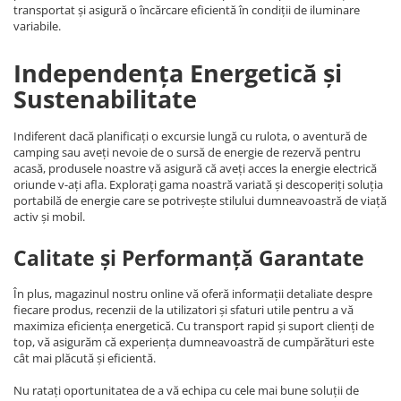
transportat și asigură o încărcare eficientă în condiții de iluminare
variabile.
Independența Energetică și
Sustenabilitate
Indiferent dacă planificați o excursie lungă cu rulota, o aventură de
camping sau aveți nevoie de o sursă de energie de rezervă pentru
acasă, produsele noastre vă asigură că aveți acces la energie electrică
oriunde v-ați afla. Explorați gama noastră variată și descoperiți soluția
portabilă de energie care se potrivește stilului dumneavoastră de viață
activ și mobil.
Calitate și Performanță Garantate
În plus, magazinul nostru online vă oferă informații detaliate despre
fiecare produs, recenzii de la utilizatori și sfaturi utile pentru a vă
maximiza eficiența energetică. Cu transport rapid și suport clienți de
top, vă asigurăm că experiența dumneavoastră de cumpărături este
cât mai plăcută și eficientă.
Nu ratați oportunitatea de a vă echipa cu cele mai bune soluții de