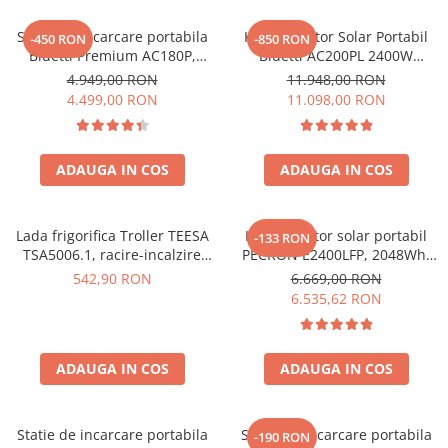
Oscal
Xtorm
Statie de incarcare portabila
Kit Generator Solar Portabil
-450 RON
-850 RON
Bluetti Premium AC180P,
Bluetti AC200PL 2400W
Vezi toate statiile
Ecran LCD, 1800W, 1440Wh,
2304Wh cu panou 350W
4.949,00 RON
11.948,00 RON
Accesorii Statii de Alimentare
LiFePO4, Putere varf 2700W
4.499,00 RON
11.098,00 RON
Kituri Generatoare Solare
Cauta dupa capacitate
ADAUGA IN COS
ADAUGA IN COS
Pana in 1000W
Intre 1000-2000W
Intre 2000-3000W
Lada frigorifica Troller TEESA
Kit generator solar portabil
-133 RON
Peste 3000W
TSA5006.1, racire-incalzire
PECRON E2400LFP, 2048Wh,
35L, alimentare bricheta auto
2400W, 230V, Incarcare super
Cauta dupa marca
542,90 RON
6.669,00 RON
12V, priza 230V, clasa
rapida, LiFePO4, Controler
6.535,62 RON
Bluetti
energetica E, Gri
MPPT dublu, Protectie BMS +
Panou solar 200W
EcoFlow
Anker
ADAUGA IN COS
ADAUGA IN COS
Jackery
Pecron
Statie de incarcare portabila
Statie de incarcare portabila
-190 RON
Oscal