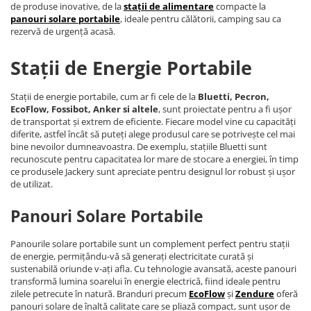
de produse inovative, de la
stații de alimentare
compacte la
panouri solare portabile
, ideale pentru călătorii, camping sau ca
rezervă de urgență acasă.
Stații de Energie Portabile
Stații de energie portabile, cum ar fi cele de la
Bluetti, Pecron,
EcoFlow, Fossibot, Anker si altele
, sunt proiectate pentru a fi ușor
de transportat și extrem de eficiente. Fiecare model vine cu capacități
diferite, astfel încât să puteți alege produsul care se potrivește cel mai
bine nevoilor dumneavoastra. De exemplu, stațiile Bluetti sunt
recunoscute pentru capacitatea lor mare de stocare a energiei, în timp
ce produsele Jackery sunt apreciate pentru designul lor robust și ușor
de utilizat.
Panouri Solare Portabile
Panourile solare portabile sunt un complement perfect pentru stații
de energie, permițându-vă să generați electricitate curată și
sustenabilă oriunde v-ați afla. Cu tehnologie avansată, aceste panouri
transformă lumina soarelui în energie electrică, fiind ideale pentru
zilele petrecute în natură. Branduri precum
EcoFlow
și
Zendure
oferă
panouri solare de înaltă calitate care se pliază compact, sunt ușor de