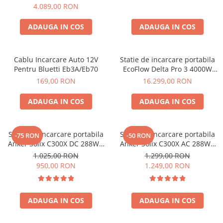
2, 2048Wh
4.089,00 RON
Acumulatori Gel
Acumulatori Moto
ADAUGA IN COS
ADAUGA IN COS
Electronice
Invertoare Tensiune
Cablu Incarcare Auto 12V
Statie de incarcare portabila
Pentru Bluetti Eb3A/Eb70
EcoFlow Delta Pro 3 4000W
Roboti Pornire Auto
4096Wh
169,00 RON
16.299,00 RON
Statii de incarcare vehicule
electrice
ADAUGA IN COS
ADAUGA IN COS
UPS Centrale Termice
Stabilizatoare Tensiune
Statie de incarcare portabila
Statie de incarcare portabila
-75 RON
-50 RON
Scule si aparate
Anker Solix C300X DC 288Wh
Anker Solix C300X AC 288Wh
300W
300W
Instrumente de masura
1.025,00 RON
1.299,00 RON
950,00 RON
1.249,00 RON
Anemometre
Clampmetre
Detectoare
ADAUGA IN COS
ADAUGA IN COS
Multimetre Portabile
Tahometre