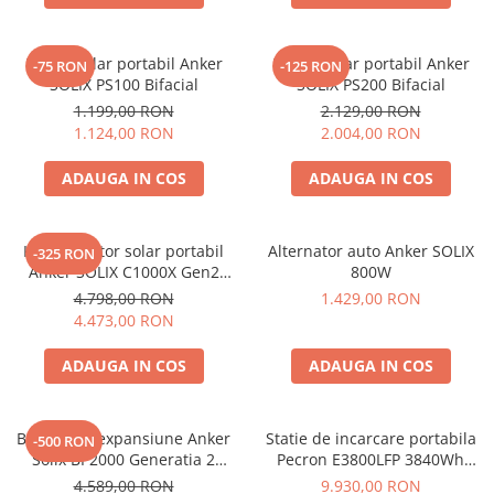
Interfete si cabluri
Cabluri panouri fotovoltaice
Panou solar portabil Anker
Panou solar portabil Anker
-75 RON
-125 RON
Cabluri pentru echipamente
SOLIX PS100 Bifacial
SOLIX PS200 Bifacial
fotovoltaice
1.199,00 RON
2.129,00 RON
Protectii si izolatoare de baterii
1.124,00 RON
2.004,00 RON
Accesorii
ADAUGA IN COS
ADAUGA IN COS
Monitorizare si control
Convertoare DC - DC
Kit generator solar portabil
Alternator auto Anker SOLIX
-325 RON
Invertoare Off-grid
Anker SOLIX C1000X Gen2
800W
Incarcatoare de retea
2000W 1024Wh + panou 100W
4.798,00 RON
1.429,00 RON
4.473,00 RON
Acumulatori de stocare
Componente sisteme de balcon
ADAUGA IN COS
ADAUGA IN COS
Iluminat solar
Acumulatori
Baterie de expansiune Anker
Statie de incarcare portabila
-500 RON
Acumulatori Standard Plumb
Solix BP2000 Generatia 2
Pecron E3800LFP 3840Wh
pentru Anker Solix C2000 Gen
4200W + Carucior CADOU
Acumulatori Litiu
4.589,00 RON
9.930,00 RON