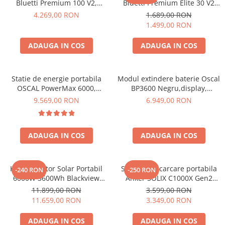
Bluetti Premium 100 V2,
Bluetti Premium Elite 30 V2
Toate generatoarele
1800W 1024Wh, Ecran LCD,
600W 320Wh
4.269,00 RON
1.689,00 RON
LiFePO4, Putere de varf
Panouri Solare Pliabile
1.499,00 RON
3600W
Cauta dupa marca
ADAUGA IN COS
ADAUGA IN COS
Bluetti
EcoFlow
Anker
Statie de energie portabila
Modul extindere baterie Oscal
OSCAL PowerMax 6000,
BP3600 Negru,display,
Jackery
6000W (9000W varf), baterie
compatibil cu Oscal
9.569,00 RON
6.949,00 RON
Oscal
LiFePO4 de 3600Wh, incarcare
PowerMax 3600/6000
rapida in 1.96h, 14 porturi,
Pecron
USB-C 100W, control
Toate panourile portabile
ADAUGA IN COS
ADAUGA IN COS
inteligent la distanta,
functionalitate UPS
Kituri solare pentru balcon
Frigidere Portabile
Kit Generator Solar Portabil
Statie de incarcare portabila
-240 RON
-250 RON
Componente Fotovoltaice
6000W 3600Wh Blackview
Anker SOLIX C1000X Gen2
Incarcatoare solare
OSCAL PowerMax 6000 +
2000W 1024Wh
11.899,00 RON
3.599,00 RON
panou solar 400W
11.659,00 RON
3.349,00 RON
Incarcatoare solare MPPT
Incarcatoare solare PWM
ADAUGA IN COS
ADAUGA IN COS