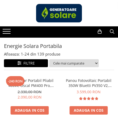
Toate Produsele
Acasa
Statii de Alimentare Portabile
Cauta dupa capacitate
Energie Solara Portabila
Pana in 1000W
Afiseaza:
1-
24
din
139
produse
Intre 1000-2000W
FILTRE
Intre 2000-3000W
Peste 3000W
Cauta dupa marca
Panou Solar Portabil Pliabil
Panou Fotovoltaic Portabil
-240 RON
400W, Oscal PM400 Pro,
350W Bluetti PV350 V2,
Bluetti
Monocristalin, ETFE, IP67
Monocristalin, MC4, ETFE,
2.330,00 RON
3.599,00 RON
EcoFlow
Eficienta 23.4%, Pliabil
2.090,00 RON
Anker
Jackery
ADAUGA IN COS
ADAUGA IN COS
Pecron