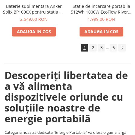
Baterie suplimentara Anker
Statie de incarcare portabila
Telemetre
Solix BP1000X pentru statia de
512Wh 1000W EcoFlow River 2
Termometre
alimentare portabila Anker
Max
2.549,00 RON
1.999,00 RON
Testere
Solix C1000X, 1056Wh
Multimetre de Banc
ADAUGA IN COS
ADAUGA IN COS
Accesorii instrumente de masura
Camere Termice
1
2
3
6
...
Luxmetru
Osciloscoape
Lichidare stoc
Descoperiți libertatea de
a vă alimenta
dispozitivele oriunde cu
soluțiile noastre de
energie portabilă
Categoria noastră dedicată "Energie Portabilă" vă oferă o gamă largă