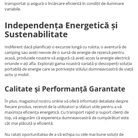
transportat și asigură o încărcare eficientă în condiții de iluminare
variabile.
Independența Energetică și
Sustenabilitate
Indiferent dacă planificați o excursie lungă cu rulota, o aventură de
camping sau aveți nevoie de o sursă de energie de rezervă pentru
acasă, produsele noastre vă asigură că aveți acces la energie electrică
oriunde v-ați afla. Explorați gama noastră variată și descoperiți soluția
portabilă de energie care se potrivește stilului dumneavoastră de viață
activ și mobil.
Calitate și Performanță Garantate
În plus, magazinul nostru online vă oferă informații detaliate despre
fiecare produs, recenzii de la utilizatori și sfaturi utile pentru a vă
maximiza eficiența energetică. Cu transport rapid și suport clienți de
top, vă asigurăm că experiența dumneavoastră de cumpărături este
cât mai plăcută și eficientă.
Nu ratați oportunitatea de a vă echipa cu cele mai bune soluții de