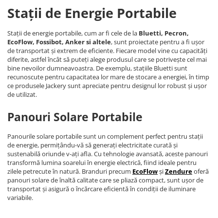
Stații de Energie Portabile
Stații de energie portabile, cum ar fi cele de la
Bluetti, Pecron,
EcoFlow, Fossibot, Anker si altele
, sunt proiectate pentru a fi ușor
de transportat și extrem de eficiente. Fiecare model vine cu capacități
diferite, astfel încât să puteți alege produsul care se potrivește cel mai
bine nevoilor dumneavoastra. De exemplu, stațiile Bluetti sunt
recunoscute pentru capacitatea lor mare de stocare a energiei, în timp
ce produsele Jackery sunt apreciate pentru designul lor robust și ușor
de utilizat.
Panouri Solare Portabile
Panourile solare portabile sunt un complement perfect pentru stații
de energie, permițându-vă să generați electricitate curată și
sustenabilă oriunde v-ați afla. Cu tehnologie avansată, aceste panouri
transformă lumina soarelui în energie electrică, fiind ideale pentru
zilele petrecute în natură. Branduri precum
EcoFlow
și
Zendure
oferă
panouri solare de înaltă calitate care se pliază compact, sunt ușor de
transportat și asigură o încărcare eficientă în condiții de iluminare
variabile.