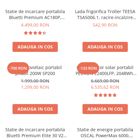
Acumulatori de stocare
Statie de incarcare portabila
Lada frigorifica Troller TEESA
Componente sisteme de balcon
Bluetti Premium AC180P,
TSA5006.1, racire-incalzire
Ecran LCD, 1800W, 1440Wh,
35L, alimentare bricheta auto
4.499,00 RON
542,90 RON
LiFePO4, Putere varf 2700W
12V, priza 230V, clasa
energetica E, Gri
ADAUGA IN COS
ADAUGA IN COS
Panou fotovoltaic portabil
Kit generator solar portabil
-700 RON
-133 RON
pliabil 200W SP200
PECRON E2400LFP, 2048Wh,
2400W, 230V, Incarcare super
1.999,00 RON
6.669,00 RON
rapida, LiFePO4, Controler
1.299,00 RON
6.535,62 RON
MPPT dublu, Protectie BMS +
Panou solar 200W
ADAUGA IN COS
ADAUGA IN COS
Statie de incarcare portabila
Statie de energie portabila
Bluetti Premium Elite 30 V2
OSCAL PowerMax 6000,