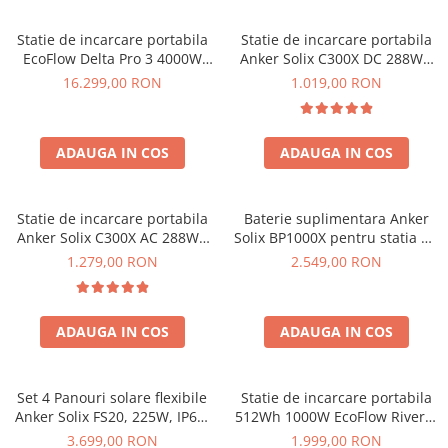
Statie de incarcare portabila
Statie de incarcare portabila
EcoFlow Delta Pro 3 4000W
Anker Solix C300X DC 288Wh
4096Wh
300W
16.299,00 RON
1.019,00 RON
ADAUGA IN COS
ADAUGA IN COS
Statie de incarcare portabila
Baterie suplimentara Anker
Anker Solix C300X AC 288Wh
Solix BP1000X pentru statia de
300W
alimentare portabila Anker
1.279,00 RON
2.549,00 RON
Solix C1000X, 1056Wh
ADAUGA IN COS
ADAUGA IN COS
Set 4 Panouri solare flexibile
Statie de incarcare portabila
Anker Solix FS20, 225W, IP67,
512Wh 1000W EcoFlow River 2
Tehnologie TOPCon
Max
3.699,00 RON
1.999,00 RON