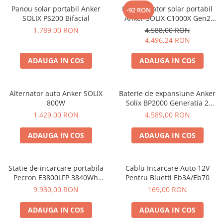
Panou solar portabil Anker
Kit generator solar portabil
-92 RON
SOLIX PS200 Bifacial
Anker SOLIX C1000X Gen2
2000W 1024Wh + panou 100W
1.789,00 RON
4.588,00 RON
4.496,24 RON
ADAUGA IN COS
ADAUGA IN COS
Alternator auto Anker SOLIX
Baterie de expansiune Anker
800W
Solix BP2000 Generatia 2
pentru Anker Solix C2000 Gen
1.429,00 RON
4.589,00 RON
2, 2048Wh
ADAUGA IN COS
ADAUGA IN COS
Statie de incarcare portabila
Cablu Incarcare Auto 12V
Pecron E3800LFP 3840Wh
Pentru Bluetti Eb3A/Eb70
4200W + Carucior CADOU
9.930,00 RON
169,00 RON
ADAUGA IN COS
ADAUGA IN COS