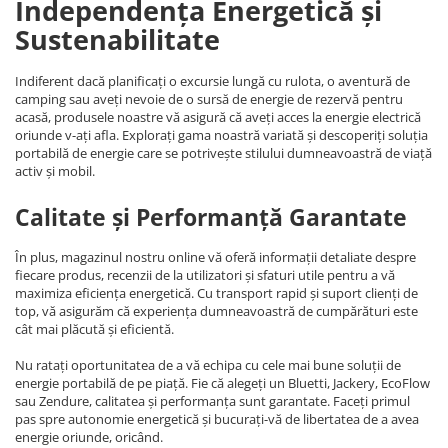
Independența Energetică și
Sustenabilitate
Indiferent dacă planificați o excursie lungă cu rulota, o aventură de
camping sau aveți nevoie de o sursă de energie de rezervă pentru
acasă, produsele noastre vă asigură că aveți acces la energie electrică
oriunde v-ați afla. Explorați gama noastră variată și descoperiți soluția
portabilă de energie care se potrivește stilului dumneavoastră de viață
activ și mobil.
Calitate și Performanță Garantate
În plus, magazinul nostru online vă oferă informații detaliate despre
fiecare produs, recenzii de la utilizatori și sfaturi utile pentru a vă
maximiza eficiența energetică. Cu transport rapid și suport clienți de
top, vă asigurăm că experiența dumneavoastră de cumpărături este
cât mai plăcută și eficientă.
Nu ratați oportunitatea de a vă echipa cu cele mai bune soluții de
energie portabilă de pe piață. Fie că alegeți un Bluetti, Jackery, EcoFlow
sau Zendure, calitatea și performanța sunt garantate. Faceți primul
pas spre autonomie energetică și bucurați-vă de libertatea de a avea
energie oriunde, oricând.