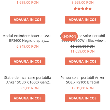
600W 320Wh
6000W (9000W varf), baterie
1.699,00 RON
9.569,00 RON
LiFePO4 de 3600Wh, incarcare
rapida in 1.96h, 14 porturi,
USB-C 100W, control
ADAUGA IN COS
ADAUGA IN COS
inteligent la distanta,
functionalitate UPS
Modul extindere baterie Oscal
Kit Generator Solar Portabil
-240 RON
BP3600 Negru,display,
6000W 3600Wh Blackview
compatibil cu Oscal
OSCAL PowerMax 6000 +
6.949,00 RON
11.899,00 RON
PowerMax 3600/6000
panou solar 400W
11.659,00 RON
ADAUGA IN COS
ADAUGA IN COS
Statie de incarcare portabila
Panou solar portabil Anker
Anker SOLIX C1000X Gen2
SOLIX PS100 Bifacial
2000W 1024Wh
3.569,00 RON
1.019,00 RON
ADAUGA IN COS
ADAUGA IN COS