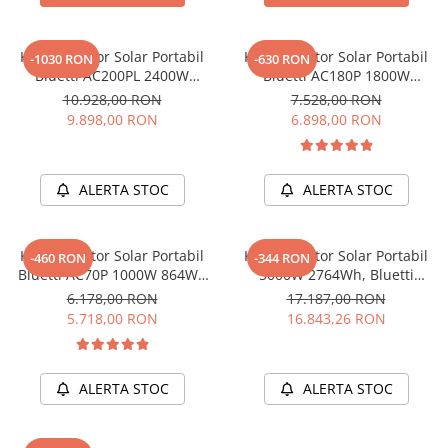
Acumulatori de stocare
Componente sisteme de balcon
Kit Generator Solar Portabil
Kit Generator Solar Portabil
-1030 RON
-630 RON
Bluetti AC200PL 2400W
Bluetti AC180P 1800W
2304Wh cu panou 200W
1440Wh LifePO4 cu panou
10.928,00 RON
7.528,00 RON
200W
9.898,00 RON
6.898,00 RON
ALERTA STOC
ALERTA STOC
Kit Generator Solar Portabil
Kit Generator Solar Portabil
-460 RON
-344 RON
Bluetti AC70P 1000W 864Wh
5000W 2764Wh, Bluetti
LifePO4 + panou 200W
AC500+B300K + panou 350W
6.178,00 RON
17.187,00 RON
5.718,00 RON
16.843,26 RON
ALERTA STOC
ALERTA STOC