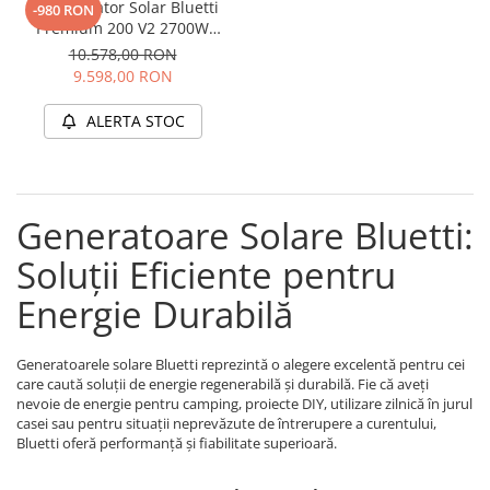
Kit Generator Solar Bluetti
-980 RON
Premium 200 V2 2700W
2074Wh + panou 200W
10.578,00 RON
9.598,00 RON
ALERTA STOC
Generatoare Solare Bluetti:
Soluții Eficiente pentru
Energie Durabilă
Generatoarele solare Bluetti reprezintă o alegere excelentă pentru cei
care caută soluții de energie regenerabilă și durabilă. Fie că aveți
nevoie de energie pentru camping, proiecte DIY, utilizare zilnică în jurul
casei sau pentru situații neprevăzute de întrerupere a curentului,
Bluetti oferă performanță și fiabilitate superioară.