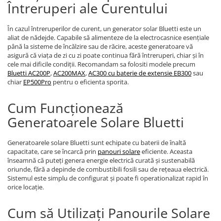
Întreruperi ale Curentului
În cazul întreruperilor de curent, un generator solar Bluetti este un
aliat de nădejde. Capabile să alimenteze de la electrocasnice esențiale
până la sisteme de încălzire sau de răcire, aceste generatoare vă
asigură că viața de zi cu zi poate continua fără întreruperi, chiar și în
cele mai dificile condiții. Recomandam sa folositi modele precum
Bluetti AC200P
,
AC200MAX
,
AC300 cu baterie de extensie EB300
sau
chiar
EP500Pro
pentru o eficienta sporita.
Cum Funcționează
Generatoarele Solare Bluetti
Generatoarele solare Bluetti sunt echipate cu baterii de înaltă
capacitate, care se încarcă prin
panouri solare
eficiente. Aceasta
înseamnă că puteți genera energie electrică curată și sustenabilă
oriunde, fără a depinde de combustibili fosili sau de rețeaua electrică.
Sistemul este simplu de configurat și poate fi operationalizat rapid în
orice locație.
Cum să Utilizați Panourile Solare