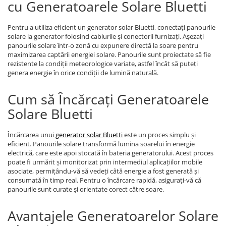
cu Generatoarele Solare Bluetti
Pentru a utiliza eficient un generator solar Bluetti, conectați panourile
solare la generator folosind cablurile și conectorii furnizați. Așezați
panourile solare într-o zonă cu expunere directă la soare pentru
maximizarea captării energiei solare. Panourile sunt proiectate să fie
rezistente la condiții meteorologice variate, astfel încât să puteți
genera energie în orice condiții de lumină naturală.
Cum să Încărcați Generatoarele
Solare Bluetti
Încărcarea unui
generator solar Bluetti
este un proces simplu și
eficient. Panourile solare transformă lumina soarelui în energie
electrică, care este apoi stocată în bateria generatorului. Acest proces
poate fi urmărit și monitorizat prin intermediul aplicațiilor mobile
asociate, permițându-vă să vedeți câtă energie a fost generată și
consumată în timp real. Pentru o încărcare rapidă, asigurați-vă că
panourile sunt curate și orientate corect către soare.
Avantajele Generatoarelor Solare