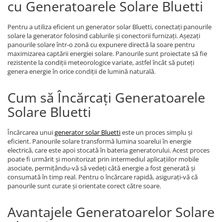
cu Generatoarele Solare Bluetti
Pentru a utiliza eficient un generator solar Bluetti, conectați panourile
solare la generator folosind cablurile și conectorii furnizați. Așezați
panourile solare într-o zonă cu expunere directă la soare pentru
maximizarea captării energiei solare. Panourile sunt proiectate să fie
rezistente la condiții meteorologice variate, astfel încât să puteți
genera energie în orice condiții de lumină naturală.
Cum să Încărcați Generatoarele
Solare Bluetti
Încărcarea unui
generator solar Bluetti
este un proces simplu și
eficient. Panourile solare transformă lumina soarelui în energie
electrică, care este apoi stocată în bateria generatorului. Acest proces
poate fi urmărit și monitorizat prin intermediul aplicațiilor mobile
asociate, permițându-vă să vedeți câtă energie a fost generată și
consumată în timp real. Pentru o încărcare rapidă, asigurați-vă că
panourile sunt curate și orientate corect către soare.
Avantajele Generatoarelor Solare