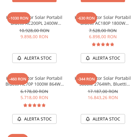
Acumulatori de stocare
Componente sisteme de balcon
Kit Generator Solar Portabil
Kit Generator Solar Portabil
-1030 RON
-630 RON
Bluetti AC200PL 2400W
Bluetti AC180P 1800W
2304Wh cu panou 200W
1440Wh LifePO4 cu panou
10.928,00 RON
7.528,00 RON
200W
9.898,00 RON
6.898,00 RON
ALERTA STOC
ALERTA STOC
Kit Generator Solar Portabil
Kit Generator Solar Portabil
-460 RON
-344 RON
Bluetti AC70P 1000W 864Wh
5000W 2764Wh, Bluetti
LifePO4 + panou 200W
AC500+B300K + panou 350W
6.178,00 RON
17.187,00 RON
5.718,00 RON
16.843,26 RON
ALERTA STOC
ALERTA STOC