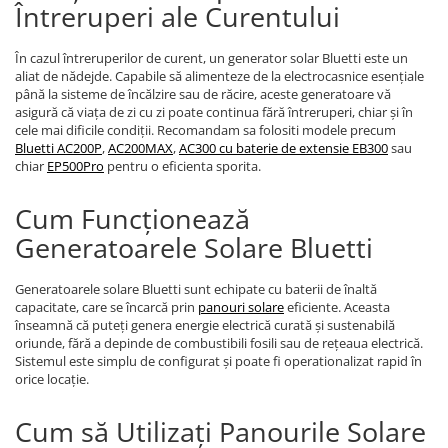
Întreruperi ale Curentului
În cazul întreruperilor de curent, un generator solar Bluetti este un
aliat de nădejde. Capabile să alimenteze de la electrocasnice esențiale
până la sisteme de încălzire sau de răcire, aceste generatoare vă
asigură că viața de zi cu zi poate continua fără întreruperi, chiar și în
cele mai dificile condiții. Recomandam sa folositi modele precum
Bluetti AC200P
,
AC200MAX
,
AC300 cu baterie de extensie EB300
sau
chiar
EP500Pro
pentru o eficienta sporita.
Cum Funcționează
Generatoarele Solare Bluetti
Generatoarele solare Bluetti sunt echipate cu baterii de înaltă
capacitate, care se încarcă prin
panouri solare
eficiente. Aceasta
înseamnă că puteți genera energie electrică curată și sustenabilă
oriunde, fără a depinde de combustibili fosili sau de rețeaua electrică.
Sistemul este simplu de configurat și poate fi operationalizat rapid în
orice locație.
Cum să Utilizați Panourile Solare