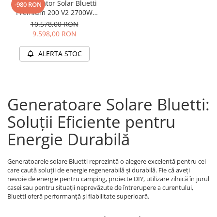
Kit Generator Solar Bluetti
-980 RON
Premium 200 V2 2700W
2074Wh + panou 200W
10.578,00 RON
9.598,00 RON
ALERTA STOC
Generatoare Solare Bluetti:
Soluții Eficiente pentru
Energie Durabilă
Generatoarele solare Bluetti reprezintă o alegere excelentă pentru cei
care caută soluții de energie regenerabilă și durabilă. Fie că aveți
nevoie de energie pentru camping, proiecte DIY, utilizare zilnică în jurul
casei sau pentru situații neprevăzute de întrerupere a curentului,
Bluetti oferă performanță și fiabilitate superioară.