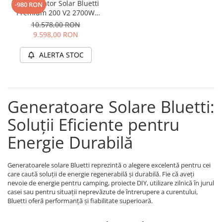
Kit Generator Solar Bluetti
-980 RON
Premium 200 V2 2700W
2074Wh + panou 200W
10.578,00 RON
9.598,00 RON
ALERTA STOC
Generatoare Solare Bluetti:
Soluții Eficiente pentru
Energie Durabilă
Generatoarele solare Bluetti reprezintă o alegere excelentă pentru cei
care caută soluții de energie regenerabilă și durabilă. Fie că aveți
nevoie de energie pentru camping, proiecte DIY, utilizare zilnică în jurul
casei sau pentru situații neprevăzute de întrerupere a curentului,
Bluetti oferă performanță și fiabilitate superioară.