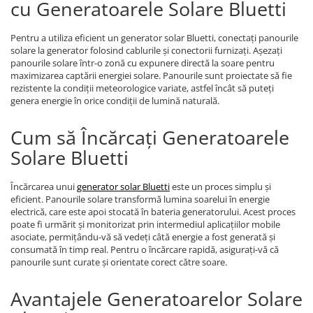
cu Generatoarele Solare Bluetti
Pentru a utiliza eficient un generator solar Bluetti, conectați panourile
solare la generator folosind cablurile și conectorii furnizați. Așezați
panourile solare într-o zonă cu expunere directă la soare pentru
maximizarea captării energiei solare. Panourile sunt proiectate să fie
rezistente la condiții meteorologice variate, astfel încât să puteți
genera energie în orice condiții de lumină naturală.
Cum să Încărcați Generatoarele
Solare Bluetti
Încărcarea unui
generator solar Bluetti
este un proces simplu și
eficient. Panourile solare transformă lumina soarelui în energie
electrică, care este apoi stocată în bateria generatorului. Acest proces
poate fi urmărit și monitorizat prin intermediul aplicațiilor mobile
asociate, permițându-vă să vedeți câtă energie a fost generată și
consumată în timp real. Pentru o încărcare rapidă, asigurați-vă că
panourile sunt curate și orientate corect către soare.
Avantajele Generatoarelor Solare