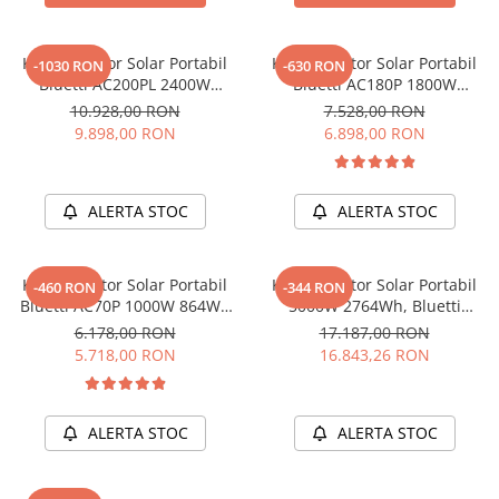
Acumulatori de stocare
Componente sisteme de balcon
Kit Generator Solar Portabil
Kit Generator Solar Portabil
-1030 RON
-630 RON
Bluetti AC200PL 2400W
Bluetti AC180P 1800W
2304Wh cu panou 200W
1440Wh LifePO4 cu panou
10.928,00 RON
7.528,00 RON
200W
9.898,00 RON
6.898,00 RON
ALERTA STOC
ALERTA STOC
Kit Generator Solar Portabil
Kit Generator Solar Portabil
-460 RON
-344 RON
Bluetti AC70P 1000W 864Wh
5000W 2764Wh, Bluetti
LifePO4 + panou 200W
AC500+B300K + panou 350W
6.178,00 RON
17.187,00 RON
5.718,00 RON
16.843,26 RON
ALERTA STOC
ALERTA STOC