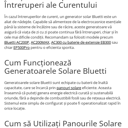
Întreruperi ale Curentului
În cazul întreruperilor de curent, un generator solar Bluetti este un
aliat de nădejde. Capabile să alimenteze de la electrocasnice esențiale
până la sisteme de încălzire sau de răcire, aceste generatoare vă
asigură că viața de zi cu zi poate continua fără întreruperi, chiar și în
cele mai dificile condiții. Recomandam sa folositi modele precum
Bluetti AC200P
,
AC200MAX
,
AC300 cu baterie de extensie EB300
sau
chiar
EP500Pro
pentru o eficienta sporita.
Cum Funcționează
Generatoarele Solare Bluetti
Generatoarele solare Bluetti sunt echipate cu baterii de înaltă
capacitate, care se încarcă prin
panouri solare
eficiente. Aceasta
înseamnă că puteți genera energie electrică curată și sustenabilă
oriunde, fără a depinde de combustibili fosili sau de rețeaua electrică.
Sistemul este simplu de configurat și poate fi operationalizat rapid în
orice locație.
Cum să Utilizați Panourile Solare