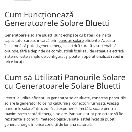
Invertoare Tensiune
Roboti Pornire Auto
Cum Funcționează
Statii de incarcare vehicule
Generatoarele Solare Bluetti
electrice
UPS Centrale Termice
Generatoarele solare Bluetti sunt echipate cu baterii de înaltă
capacitate, care se încarcă prin
panouri solare
eficiente. Aceasta
Stabilizatoare Tensiune
înseamnă că puteți genera energie electrică curată și sustenabilă
oriunde, fără a depinde de combustibili fosili sau de rețeaua electrică.
Scule si aparate
Sistemul este simplu de configurat și poate fi operationalizat rapid în
Instrumente de masura
orice locație.
Anemometre
Cum să Utilizați Panourile Solare
Clampmetre
cu Generatoarele Solare Bluetti
Detectoare
Multimetre Portabile
Pentru a utiliza eficient un generator solar Bluetti, conectați panourile
Tahometre
solare la generator folosind cablurile și conectorii furnizați. Așezați
Telemetre
panourile solare într-o zonă cu expunere directă la soare pentru
maximizarea captării energiei solare. Panourile sunt proiectate să fie
Termometre
rezistente la condiții meteorologice variate, astfel încât să puteți
Testere
genera energie în orice condiții de lumină naturală.
Multimetre de Banc