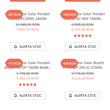
Vezi toate statiile
Accesorii Statii de Alimentare
Kit Generator Solar Portabil
Kit Generator Solar Portabil
-201 RON
-138 RON
Kituri Generatoare Solare
Bluetti AC200PL 2400W
Bluetti AC180P 1800W
Cauta dupa capacitate
2304Wh cu panou 200W
1440Wh LifePO4 cu panou
10.048,00 RON
6.898,00 RON
200W
9.847,04 RON
6.760,04 RON
Pana in 1000W
Intre 1000-2000W
Intre 2000-3000W
ALERTA STOC
ALERTA STOC
Peste 3000W
Cauta dupa marca
Kit Generator Solar Portabil
Kit Generator Solar Bluetti
Bluetti
-116 RON
-194 RON
Bluetti AC70P 1000W 864Wh
Premium 200 V2 2700W
EcoFlow
LifePO4 + panou 200W
2074Wh + panou 200W
5.798,00 RON
9.718,00 RON
Anker
5.682,04 RON
9.523,64 RON
Pecron
Oscal
Toate generatoarele
ALERTA STOC
ALERTA STOC
Panouri Solare Pliabile
Cauta dupa marca