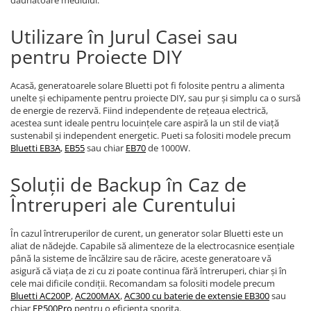
dăunătoare mediului.
Protectii si izolatoare de baterii
Accesorii
Utilizare în Jurul Casei sau
Monitorizare si control
pentru Proiecte DIY
Convertoare DC - DC
Acasă, generatoarele solare Bluetti pot fi folosite pentru a alimenta
Invertoare Off-grid
unelte și echipamente pentru proiecte DIY, sau pur și simplu ca o sursă
Incarcatoare de retea
de energie de rezervă. Fiind independente de rețeaua electrică,
acestea sunt ideale pentru locuințele care aspiră la un stil de viață
Acumulatori de stocare
sustenabil și independent energetic. Pueti sa folositi modele precum
Bluetti EB3A
,
EB55
sau chiar
EB70
de 1000W.
Componente sisteme de balcon
Iluminat solar
Soluții de Backup în Caz de
Acumulatori
Întreruperi ale Curentului
Acumulatori Standard Plumb
Acumulatori Litiu
În cazul întreruperilor de curent, un generator solar Bluetti este un
aliat de nădejde. Capabile să alimenteze de la electrocasnice esențiale
Acumulatori Gel
până la sisteme de încălzire sau de răcire, aceste generatoare vă
asigură că viața de zi cu zi poate continua fără întreruperi, chiar și în
Acumulatori Moto
cele mai dificile condiții. Recomandam sa folositi modele precum
Bluetti AC200P
,
AC200MAX
,
AC300 cu baterie de extensie EB300
sau
Electronice
chiar
EP500Pro
pentru o eficienta sporita.