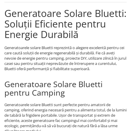
Bluetti
Generatoare Solare Bluetti:
EcoFlow
Soluții Eficiente pentru
Anker
Oscal
Energie Durabilă
Pecron
Toate panourile portabile
Generatoarele solare Bluetti reprezintă o alegere excelentă pentru cei
care caută soluții de energie regenerabilă și durabilă. Fie că aveți
Kituri solare pentru balcon
nevoie de energie pentru camping, proiecte DIY, utilizare zilnică în jurul
Frigidere Portabile
casei sau pentru situații neprevăzute de întrerupere a curentului,
Bluetti oferă performanță și fiabilitate superioară.
Componente Fotovoltaice
Incarcatoare solare
Generatoare Solare Bluetti
Incarcatoare solare MPPT
pentru Camping
Incarcatoare solare PWM
Interfete si cabluri
Generatoarele solare Bluetti sunt perfecte pentru amatorii de
camping, oferind energia necesară pentru a alimenta totul, de la lumini
Cabluri panouri fotovoltaice
de tabără la frigidere portabile. Ușor de transportat și extrem de
Cabluri pentru echipamente
eficiente, aceste generatoare fac campingul mai confortabil și mai
fotovoltaice
ecologic, permițându-vă să vă bucurați de natură fără a lăsa urme