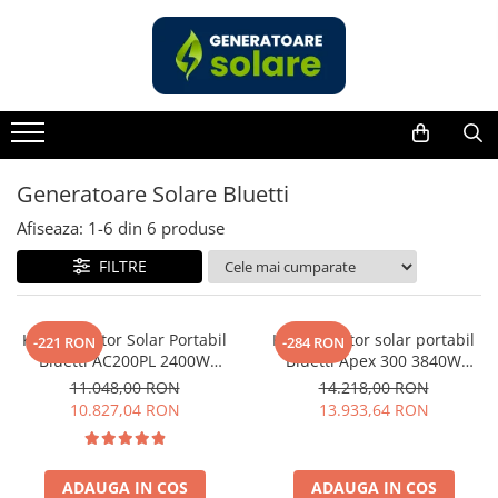
Toate Produsele
Acasa
Statii de Alimentare Portabile
Cauta dupa capacitate
Generatoare Solare Bluetti
Pana in 1000W
Afiseaza:
1-
6
din
6
produse
Intre 1000-2000W
FILTRE
Intre 2000-3000W
Peste 3000W
Cauta dupa marca
Kit Generator Solar Portabil
Kit generator solar portabil
-221 RON
-284 RON
Bluetti AC200PL 2400W
Bluetti Apex 300 3840W
Bluetti
2304Wh cu panou 350W
2765Wh + panou 350W
11.048,00 RON
14.218,00 RON
EcoFlow
10.827,04 RON
13.933,64 RON
Anker
Pecron
Oscal
ADAUGA IN COS
ADAUGA IN COS