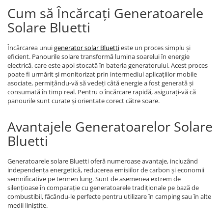
Cum să Încărcați Generatoarele
Accesorii instrumente de masura
Solare Bluetti
Camere Termice
Luxmetru
Încărcarea unui
generator solar Bluetti
este un proces simplu și
Osciloscoape
eficient. Panourile solare transformă lumina soarelui în energie
Lichidare stoc
electrică, care este apoi stocată în bateria generatorului. Acest proces
poate fi urmărit și monitorizat prin intermediul aplicațiilor mobile
asociate, permițându-vă să vedeți câtă energie a fost generată și
consumată în timp real. Pentru o încărcare rapidă, asigurați-vă că
panourile sunt curate și orientate corect către soare.
Avantajele Generatoarelor Solare
Bluetti
Generatoarele solare Bluetti oferă numeroase avantaje, incluzând
independența energetică, reducerea emisiilor de carbon și economii
semnificative pe termen lung. Sunt de asemenea extrem de
silențioase în comparație cu generatoarele tradiționale pe bază de
combustibil, făcându-le perfecte pentru utilizare în camping sau în alte
medii liniștite.