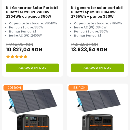
Acumulatori de stocare
Kit Generator Solar Portabil
Kit generator solar portabil
Bluetti AC200PL 2400W
Bluetti Apex 300 3840W
Componente sisteme de balcon
2304Wh cu panou 350W
2765Wh + panou 350W
Capacitate stocare:
2304Wh
Capacitate stocare:
2765Wh
Panouri Solare:
350W
Iesire AC (W):
3840W
Numar Panouri:
1
Panouri Solare:
350W
Iesire AC (W):
2400W
Numar Panouri:
1
11.048,00 RON
14.218,00 RON
10.827,04 RON
13.933,64 RON
ADAUGA IN COS
ADAUGA IN COS
-201 RON
-138 RON