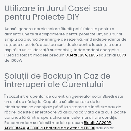
Utilizare în Jurul Casei sau
pentru Proiecte DIY
Acasă, generatoarele solare Bluetti pot fi folosite pentru a
alimenta unelte și echipamente pentru proiecte DIY, sau pur și
simplu ca o sursă de energie de rezervă. Fiind independente de
rețeaua electrică, acestea sunt ideale pentru locuințele care
aspiră la un stil de viață sustenabil și independent energetic.
Pueti sa folositi modele precum
Bluetti EB3A
,
EB55
sau chiar
EB70
de 1000W.
Soluții de Backup în Caz de
Întreruperi ale Curentului
În cazul întreruperilor de curent, un generator solar Bluetti este
un aliat de nădejde. Capabile să alimenteze de la
electrocasnice esențiale până la sisteme de încălzire sau de
răcire, aceste generatoare vă asigură că viața de zi cu zi poate
continua fără întreruperi, chiar și în cele mai dificile condiții.
Recomandam sa folositi modele precum
Bluetti AC200P
,
AC200MAX
,
AC300 cu baterie de extensie EB300
sau chiar