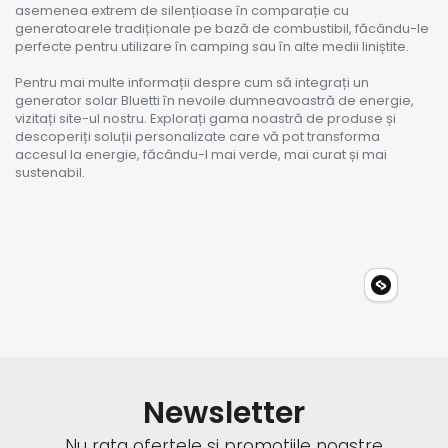
asemenea extrem de silențioase în comparație cu
generatoarele tradiționale pe bază de combustibil, făcându-le
perfecte pentru utilizare în camping sau în alte medii liniștite.
Pentru mai multe informații despre cum să integrați un
generator solar Bluetti în nevoile dumneavoastră de energie,
vizitați site-ul nostru. Explorați gama noastră de produse și
descoperiți soluții personalizate care vă pot transforma
accesul la energie, făcându-l mai verde, mai curat și mai
sustenabil.
Newsletter
Nu rata ofertele si promotiile noastre