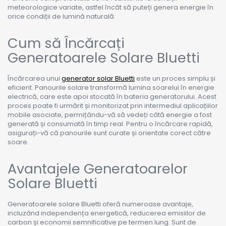
meteorologice variate, astfel încât să puteți genera energie în
orice condiții de lumină naturală.
Cum să Încărcați
Generatoarele Solare Bluetti
Încărcarea unui
generator solar Bluetti
este un proces simplu și
eficient. Panourile solare transformă lumina soarelui în energie
electrică, care este apoi stocată în bateria generatorului. Acest
proces poate fi urmărit și monitorizat prin intermediul aplicațiilor
mobile asociate, permițându-vă să vedeți câtă energie a fost
generată și consumată în timp real. Pentru o încărcare rapidă,
asigurați-vă că panourile sunt curate și orientate corect către
soare.
Avantajele Generatoarelor
Solare Bluetti
Generatoarele solare Bluetti oferă numeroase avantaje,
incluzând independența energetică, reducerea emisiilor de
carbon și economii semnificative pe termen lung. Sunt de