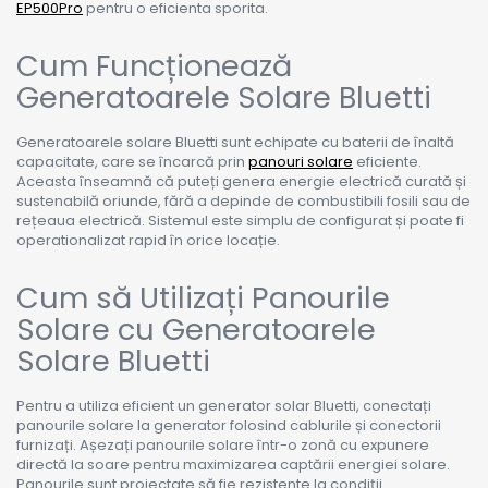
EP500Pro
pentru o eficienta sporita.
Cum Funcționează
Generatoarele Solare Bluetti
Generatoarele solare Bluetti sunt echipate cu baterii de înaltă
capacitate, care se încarcă prin
panouri solare
eficiente.
Aceasta înseamnă că puteți genera energie electrică curată și
sustenabilă oriunde, fără a depinde de combustibili fosili sau de
rețeaua electrică. Sistemul este simplu de configurat și poate fi
operationalizat rapid în orice locație.
Cum să Utilizați Panourile
Solare cu Generatoarele
Solare Bluetti
Pentru a utiliza eficient un generator solar Bluetti, conectați
panourile solare la generator folosind cablurile și conectorii
furnizați. Așezați panourile solare într-o zonă cu expunere
directă la soare pentru maximizarea captării energiei solare.
Panourile sunt proiectate să fie rezistente la condiții