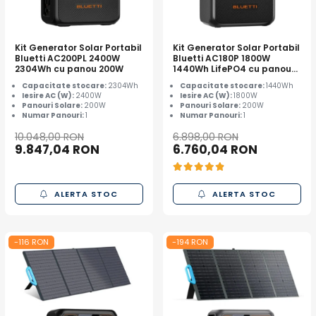
Kit Generator Solar Portabil
Kit Generator Solar Portabil
Bluetti AC200PL 2400W
Bluetti AC180P 1800W
2304Wh cu panou 200W
1440Wh LifePO4 cu panou
200W
Capacitate stocare:
2304Wh
Capacitate stocare:
1440Wh
Iesire AC (W):
2400W
Iesire AC (W):
1800W
Panouri Solare:
200W
Panouri Solare:
200W
Numar Panouri:
1
Numar Panouri:
1
10.048,00 RON
6.898,00 RON
9.847,04 RON
6.760,04 RON
ALERTA STOC
ALERTA STOC
-116 RON
-194 RON