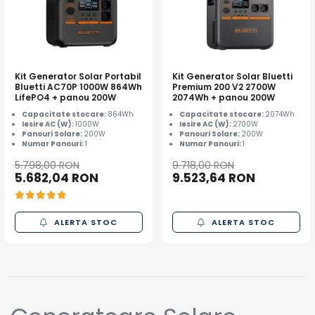
Kit Generator Solar Portabil
Kit Generator Solar Bluetti
Bluetti AC70P 1000W 864Wh
Premium 200 V2 2700W
LifePO4 + panou 200W
2074Wh + panou 200W
Capacitate stocare:
864Wh
Capacitate stocare:
2074Wh
Iesire AC (W):
1000W
Iesire AC (W):
2700W
Panouri Solare:
200W
Panouri Solare:
200W
Numar Panouri:
1
Numar Panouri:
1
5.798,00 RON
9.718,00 RON
5.682,04 RON
9.523,64 RON
ALERTA STOC
ALERTA STOC