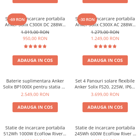
Invertoare Tensiune
Roboti Pornire Auto
Statie de incarcare portabila
Statie de incarcare portabila
-69 RON
-30 RON
Statii de incarcare vehicule
Anker Solix C300X DC 288Wh
Anker Solix C300X AC 288Wh
electrice
300W
300W
1.019,00 RON
1.279,00 RON
UPS Centrale Termice
950,00 RON
1.249,00 RON
Stabilizatoare Tensiune
Scule si aparate
ADAUGA IN COS
ADAUGA IN COS
Instrumente de masura
Anemometre
Baterie suplimentara Anker
Set 4 Panouri solare flexibile
Clampmetre
Solix BP1000X pentru statia de
Anker Solix FS20, 225W, IP67,
Detectoare
alimentare portabila Anker
Tehnologie TOPCon
2.549,00 RON
3.699,00 RON
Multimetre Portabile
Solix C1000X, 1056Wh
Tahometre
ADAUGA IN COS
ADAUGA IN COS
Telemetre
Termometre
Statie de incarcare portabila
Statie de incarcare portabila
Testere
512Wh 1000W EcoFlow River 2
245Wh 600W EcoFlow River 3
Multimetre de Banc
Max
UPS