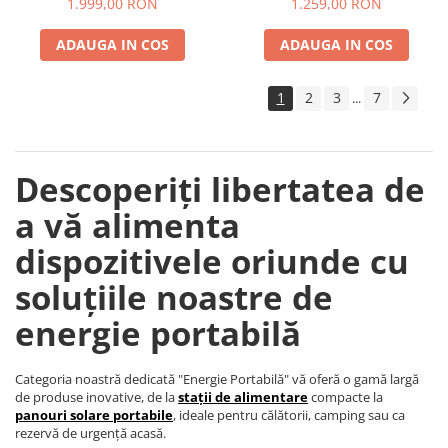
1.999,00 RON
1.259,00 RON
Accesorii instrumente de masura
ADAUGA IN COS
ADAUGA IN COS
Camere Termice
Luxmetru
1
2
3
7
...
Osciloscoape
Lichidare stoc
Descoperiți libertatea de
a vă alimenta
dispozitivele oriunde cu
soluțiile noastre de
energie portabilă
Categoria noastră dedicată "Energie Portabilă" vă oferă o gamă largă
de produse inovative, de la
stații de alimentare
compacte la
panouri solare portabile
, ideale pentru călătorii, camping sau ca
rezervă de urgență acasă.