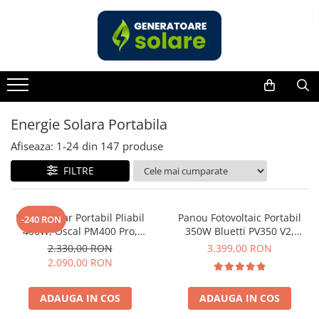
Toate Produsele
Acasa
Statii de Alimentare Portabile
Cauta dupa capacitate
Energie Solara Portabila
Pana in 1000W
Afiseaza:
1-
24
din
147
produse
Intre 1000-2000W
FILTRE
Intre 2000-3000W
Peste 3000W
Cauta dupa marca
Panou Solar Portabil Pliabil
Panou Fotovoltaic Portabil
-240 RON
400W, Oscal PM400 Pro,
350W Bluetti PV350 V2,
Bluetti
Monocristalin, ETFE, IP67
Monocristalin, MC4, ETFE,
2.330,00 RON
3.399,00 RON
EcoFlow
Eficienta 23.4%, Pliabil
2.090,00 RON
Anker
Pecron
ADAUGA IN COS
ADAUGA IN COS
Oscal