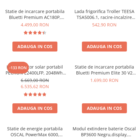
Vezi toate statiile
Statie de incarcare portabila
Lada frigorifica Troller TEESA
Accesorii Statii de Alimentare
Bluetti Premium AC180P,
TSA5006.1, racire-incalzire
Kituri Generatoare Solare
Ecran LCD, 1800W, 1440Wh,
35L, alimentare bricheta auto
4.499,00 RON
542,90 RON
Cauta dupa capacitate
LiFePO4, Putere varf 2700W
12V, priza 230V, clasa
energetica E, Gri
Pana in 1000W
Intre 1000-2000W
ADAUGA IN COS
ADAUGA IN COS
Intre 2000-3000W
Peste 3000W
Kit generator solar portabil
Statie de incarcare portabila
-133 RON
Cauta dupa marca
PECRON E2400LFP, 2048Wh,
Bluetti Premium Elite 30 V2
2400W, 230V, Incarcare super
600W 320Wh
Bluetti
6.669,00 RON
1.699,00 RON
rapida, LiFePO4, Controler
6.535,62 RON
EcoFlow
MPPT dublu, Protectie BMS +
Anker
Panou solar 200W
Pecron
ADAUGA IN COS
ADAUGA IN COS
Oscal
Toate generatoarele
Statie de energie portabila
Modul extindere baterie Oscal
Panouri Solare Pliabile
OSCAL PowerMax 6000,
BP3600 Negru,display,
Cauta dupa marca