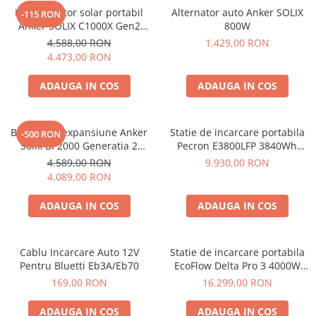
Protectii si izolatoare de baterii
Kit generator solar portabil
Alternator auto Anker SOLIX
-115 RON
Accesorii
Anker SOLIX C1000X Gen2
800W
2000W 1024Wh + panou 100W
4.588,00 RON
1.429,00 RON
Monitorizare si control
4.473,00 RON
Convertoare DC - DC
ADAUGA IN COS
ADAUGA IN COS
Invertoare Off-grid
Incarcatoare de retea
Baterie de expansiune Anker
Statie de incarcare portabila
Acumulatori de stocare
-500 RON
Solix BP2000 Generatia 2
Pecron E3800LFP 3840Wh
Componente sisteme de balcon
pentru Anker Solix C2000 Gen
4200W + Carucior CADOU
4.589,00 RON
9.930,00 RON
2, 2048Wh
4.089,00 RON
Iluminat solar
Acumulatori
ADAUGA IN COS
ADAUGA IN COS
Acumulatori Standard Plumb
Acumulatori Litiu
Cablu Incarcare Auto 12V
Statie de incarcare portabila
Acumulatori Gel
Pentru Bluetti Eb3A/Eb70
EcoFlow Delta Pro 3 4000W
4096Wh
Acumulatori Moto
169,00 RON
16.299,00 RON
Electronice
ADAUGA IN COS
ADAUGA IN COS