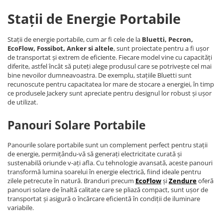
Stații de Energie Portabile
Stații de energie portabile, cum ar fi cele de la
Bluetti, Pecron,
EcoFlow, Fossibot, Anker si altele
, sunt proiectate pentru a fi ușor
de transportat și extrem de eficiente. Fiecare model vine cu capacități
diferite, astfel încât să puteți alege produsul care se potrivește cel mai
bine nevoilor dumneavoastra. De exemplu, stațiile Bluetti sunt
recunoscute pentru capacitatea lor mare de stocare a energiei, în timp
ce produsele Jackery sunt apreciate pentru designul lor robust și ușor
de utilizat.
Panouri Solare Portabile
Panourile solare portabile sunt un complement perfect pentru stații
de energie, permițându-vă să generați electricitate curată și
sustenabilă oriunde v-ați afla. Cu tehnologie avansată, aceste panouri
transformă lumina soarelui în energie electrică, fiind ideale pentru
zilele petrecute în natură. Branduri precum
EcoFlow
și
Zendure
oferă
panouri solare de înaltă calitate care se pliază compact, sunt ușor de
transportat și asigură o încărcare eficientă în condiții de iluminare
variabile.