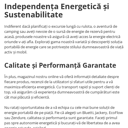
Independența Energetică și
Sustenabilitate
Indiferent dacă planificați o excursie lungă cu rulota, o aventură de
camping sau aveți nevoie de o sursă de energie de rezervă pentru
acasă, produsele noastre vă asigură că aveți acces la energie electrică
oriunde v-ați afla. Explorați gama noastră variată și descoperiți soluția
portabilă de energie care se potrivește stilului dumneavoastră de viață
activ și mobil.
Calitate și Performanță Garantate
În plus, magazinul nostru online vă oferă informații detaliate despre
fiecare produs, recenzii de la utilizatori și sfaturi utile pentru a vă
maximiza eficiența energetică. Cu transport rapid și suport clienți de
top, vă asigurăm că experiența dumneavoastră de cumpărături este
cât mai plăcută și eficientă.
Nu ratați oportunitatea de a vă echipa cu cele mai bune soluții de
energie portabilă de pe piață. Fie că alegeți un Bluetti, Jackery, EcoFlow
sau Zendure, calitatea și performanța sunt garantate. Faceți primul
pas spre autonomie energetică și bucurați-vă de libertatea de a avea