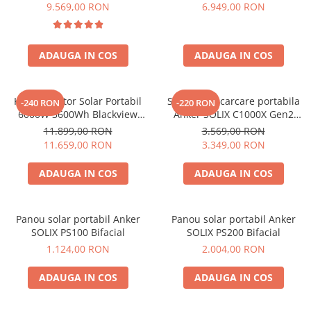
6000W (9000W varf), baterie
compatibil cu Oscal
9.569,00 RON
6.949,00 RON
LiFePO4 de 3600Wh, incarcare
PowerMax 3600/6000
Bluetti
rapida in 1.96h, 14 porturi,
EcoFlow
USB-C 100W, control
Anker
ADAUGA IN COS
ADAUGA IN COS
inteligent la distanta,
functionalitate UPS
Oscal
Pecron
Kit Generator Solar Portabil
Statie de incarcare portabila
-240 RON
-220 RON
Toate panourile portabile
6000W 3600Wh Blackview
Anker SOLIX C1000X Gen2
OSCAL PowerMax 6000 +
2000W 1024Wh
Kituri solare pentru balcon
11.899,00 RON
3.569,00 RON
panou solar 400W
11.659,00 RON
3.349,00 RON
Frigidere Portabile
Componente Fotovoltaice
ADAUGA IN COS
ADAUGA IN COS
Incarcatoare solare
Incarcatoare solare MPPT
Panou solar portabil Anker
Panou solar portabil Anker
Incarcatoare solare PWM
SOLIX PS100 Bifacial
SOLIX PS200 Bifacial
Interfete si cabluri
1.124,00 RON
2.004,00 RON
Cabluri panouri fotovoltaice
ADAUGA IN COS
ADAUGA IN COS
Cabluri pentru echipamente
fotovoltaice