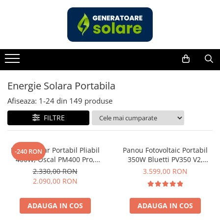
Toate Produsele
Acasa
Statii de Alimentare Portabile
Cauta dupa capacitate
Energie Solara Portabila
Pana in 1000W
Afiseaza:
1-
24
din
149
produse
Intre 1000-2000W
FILTRE
Intre 2000-3000W
Peste 3000W
Cauta dupa marca
Panou Solar Portabil Pliabil
Panou Fotovoltaic Portabil
-240 RON
400W, Oscal PM400 Pro,
350W Bluetti PV350 V2,
Bluetti
Monocristalin, ETFE, IP67
Monocristalin, MC4, ETFE,
2.330,00 RON
3.599,00 RON
EcoFlow
Eficienta 23.4%, Pliabil
2.090,00 RON
Anker
Pecron
ADAUGA IN COS
ADAUGA IN COS
Oscal