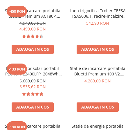
Vezi toate statiile
Statie de incarcare portabila
Lada frigorifica Troller TEESA
Accesorii Statii de Alimentare
-450 RON
Bluetti Premium AC180P,
TSA5006.1, racire-incalzire
Kituri Generatoare Solare
Ecran LCD, 1800W, 1440Wh,
35L, alimentare bricheta auto
4.949,00 RON
542,90 RON
Cauta dupa capacitate
LiFePO4, Putere varf 2700W
12V, priza 230V, clasa
4.499,00 RON
energetica E, Gri
Pana in 1000W
Intre 1000-2000W
ADAUGA IN COS
ADAUGA IN COS
Intre 2000-3000W
Peste 3000W
Cauta dupa marca
Kit generator solar portabil
Statie de incarcare portabila
-133 RON
PECRON E2400LFP, 2048Wh,
Bluetti Premium 100 V2,
Bluetti
2400W, 230V, Incarcare super
1800W 1024Wh, Ecran LCD,
6.669,00 RON
4.269,00 RON
EcoFlow
rapida, LiFePO4, Controler
LiFePO4, Putere de varf
6.535,62 RON
Anker
MPPT dublu, Protectie BMS +
3600W
Panou solar 200W
Pecron
Oscal
ADAUGA IN COS
ADAUGA IN COS
Toate generatoarele
Panouri Solare Pliabile
Statie de incarcare portabila
Statie de energie portabila
-190 RON
Cauta dupa marca