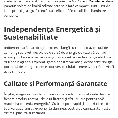
zilele petrecute în natură. Branduri precum
EcoFlow
și
Zendure
oferă
panouri solare de înaltă calitate care se pliază compact, sunt ușor de
transportat și asigură o încărcare eficientă în condiții de iluminare
variabile.
Independența Energetică și
Sustenabilitate
Indiferent dacă planificați o excursie lungă cu rulota, o aventură de
camping sau aveți nevoie de o sursă de energie de rezervă pentru
acasă, produsele noastre vă asigură că aveți acces la energie electrică
oriunde v-ați afla. Explorați gama noastră variată și descoperiți soluția
portabilă de energie care se potrivește stilului dumneavoastră de viață
activ și mobil.
Calitate și Performanță Garantate
În plus, magazinul nostru online vă oferă informații detaliate despre
fiecare produs, recenzii de la utilizatori și sfaturi utile pentru a vă
maximiza eficiența energetică. Cu transport rapid și suport clienți de
top, vă asigurăm că experiența dumneavoastră de cumpărături este
cât mai plăcută și eficientă.