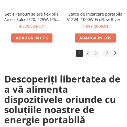
Accesorii instrumente de masura
Camere Termice
Set 4 Panouri solare flexibile
Statie de incarcare portabila
Anker Solix FS20, 225W, IP67,
512Wh 1000W EcoFlow River 2
Luxmetru
Tehnologie TOPCon
Max
4.279,00 RON
1.999,00 RON
Osciloscoape
Lichidare stoc
ADAUGA IN COS
ADAUGA IN COS
1
2
3
7
...
Descoperiți libertatea de
a vă alimenta
dispozitivele oriunde cu
soluțiile noastre de
energie portabilă