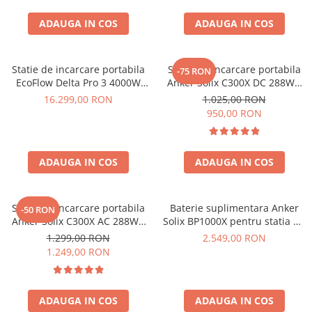
Invertoare Tensiune
ADAUGA IN COS
ADAUGA IN COS
Roboti Pornire Auto
Statii de incarcare vehicule
electrice
Statie de incarcare portabila
Statie de incarcare portabila
-75 RON
UPS Centrale Termice
EcoFlow Delta Pro 3 4000W
Anker Solix C300X DC 288Wh
4096Wh
300W
16.299,00 RON
1.025,00 RON
Stabilizatoare Tensiune
950,00 RON
Scule si aparate
Instrumente de masura
ADAUGA IN COS
ADAUGA IN COS
Anemometre
Clampmetre
Detectoare
Statie de incarcare portabila
Baterie suplimentara Anker
-50 RON
Multimetre Portabile
Anker Solix C300X AC 288Wh
Solix BP1000X pentru statia de
300W
alimentare portabila Anker
Tahometre
1.299,00 RON
2.549,00 RON
Solix C1000X, 1056Wh
1.249,00 RON
Telemetre
Termometre
Testere
ADAUGA IN COS
ADAUGA IN COS
Multimetre de Banc