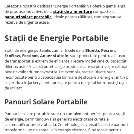
Categoria noastră dedicată "Energie Portabilă" vă oferă o gamă largă
de produse inovative, de la
stații de alimentare
compacte la
panouri solare portabile
, ideale pentru călătorii, camping sau ca
rezervă de urgență acasă.
Stații de Energie Portabile
Stații de energie portabile, cum ar fi cele de la
Bluetti, Pecron,
EcoFlow, Fossibot, Anker si altele
, sunt proiectate pentru a fi ușor
de transportat și extrem de eficiente. Fiecare model vine cu capacități
diferite, astfel încât să puteți alege produsul care se potrivește cel mai
bine nevoilor dumneavoastra. De exemplu, stațiile Bluetti sunt
recunoscute pentru capacitatea lor mare de stocare a energiei, în timp
ce produsele Jackery sunt apreciate pentru designul lor robust și ușor
de utilizat.
Panouri Solare Portabile
Panourile solare portabile sunt un complement perfect pentru stații
de energie, permițându-vă să generați electricitate curată și
sustenabilă oriunde v-ați afla. Cu tehnologie avansată, aceste panouri
transformă lumina soarelui în energie electrică, fiind ideale pentru