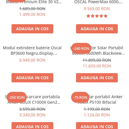
Bluetti Premium Elite 30 V2
OSCAL PowerMax 6000,
600W 320Wh
6000W (9000W varf), baterie
Bluetti
1.689,00 RON
9.569,00 RON
LiFePO4 de 3600Wh, incarcare
1.499,00 RON
EcoFlow
rapida in 1.96h, 14 porturi,
Anker
USB-C 100W, control
ADAUGA IN COS
ADAUGA IN COS
inteligent la distanta,
Oscal
functionalitate UPS
Pecron
Toate panourile portabile
Modul extindere baterie Oscal
Kit Generator Solar Portabil
-240 RON
BP3600 Negru,display,
6000W 3600Wh Blackview
Kituri solare pentru balcon
compatibil cu Oscal
OSCAL PowerMax 6000 +
6.949,00 RON
11.899,00 RON
Frigidere Portabile
PowerMax 3600/6000
panou solar 400W
11.659,00 RON
Componente Fotovoltaice
Incarcatoare solare
ADAUGA IN COS
ADAUGA IN COS
Incarcatoare solare MPPT
Incarcatoare solare PWM
Statie de incarcare portabila
Panou solar portabil Anker
-250 RON
-75 RON
Interfete si cabluri
Anker SOLIX C1000X Gen2
SOLIX PS100 Bifacial
2000W 1024Wh
3.599,00 RON
1.199,00 RON
Cabluri panouri fotovoltaice
3.349,00 RON
1.124,00 RON
Cabluri pentru echipamente
fotovoltaice
ADAUGA IN COS
ADAUGA IN COS