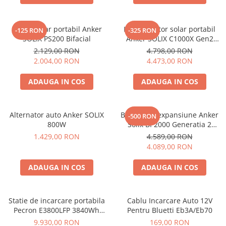
Protectii si izolatoare de baterii
Accesorii
Panou solar portabil Anker
Kit generator solar portabil
-125 RON
-325 RON
Monitorizare si control
SOLIX PS200 Bifacial
Anker SOLIX C1000X Gen2
2000W 1024Wh + panou 100W
Convertoare DC - DC
2.129,00 RON
4.798,00 RON
2.004,00 RON
4.473,00 RON
Invertoare Off-grid
Incarcatoare de retea
ADAUGA IN COS
ADAUGA IN COS
Acumulatori de stocare
Componente sisteme de balcon
Alternator auto Anker SOLIX
Baterie de expansiune Anker
-500 RON
800W
Solix BP2000 Generatia 2
Iluminat solar
pentru Anker Solix C2000 Gen
1.429,00 RON
4.589,00 RON
Acumulatori
2, 2048Wh
4.089,00 RON
Acumulatori Standard Plumb
ADAUGA IN COS
ADAUGA IN COS
Acumulatori Litiu
Acumulatori Gel
Acumulatori Moto
Statie de incarcare portabila
Cablu Incarcare Auto 12V
Pecron E3800LFP 3840Wh
Pentru Bluetti Eb3A/Eb70
Electronice
4200W + Carucior CADOU
9.930,00 RON
169,00 RON