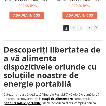
Max
UPS
1.999,00 RON
1.299,00 RON
ADAUGA IN COS
ADAUGA IN COS
1
2
3
7
...
Descoperiți libertatea de
a vă alimenta
dispozitivele oriunde cu
soluțiile noastre de
energie portabilă
Categoria noastră dedicată "Energie Portabilă" vă oferă o gamă largă
de produse inovative, de la
stații de alimentare
compacte la
panouri solare portabile
, ideale pentru călătorii, camping sau ca