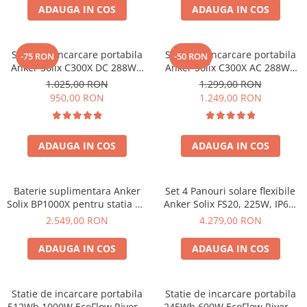
ADAUGA IN COS
ADAUGA IN COS
Statie de incarcare portabila
Statie de incarcare portabila
-75 RON
-50 RON
Anker Solix C300X DC 288Wh
Anker Solix C300X AC 288Wh
300W
300W
1.025,00 RON
1.299,00 RON
950,00 RON
1.249,00 RON
ADAUGA IN COS
ADAUGA IN COS
Baterie suplimentara Anker
Set 4 Panouri solare flexibile
Solix BP1000X pentru statia de
Anker Solix FS20, 225W, IP67,
alimentare portabila Anker
Tehnologie TOPCon
2.549,00 RON
4.279,00 RON
Solix C1000X, 1056Wh
ADAUGA IN COS
ADAUGA IN COS
Statie de incarcare portabila
Statie de incarcare portabila
512Wh 1000W EcoFlow River 2
245Wh 600W EcoFlow River 3