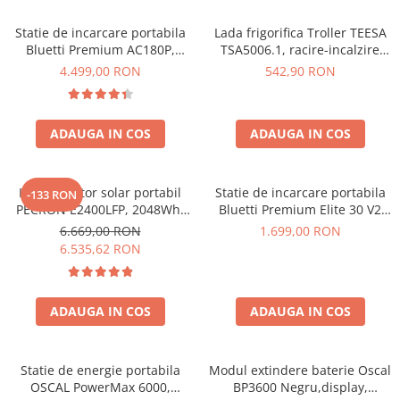
Acumulatori de stocare
Statie de incarcare portabila
Lada frigorifica Troller TEESA
Componente sisteme de balcon
Bluetti Premium AC180P,
TSA5006.1, racire-incalzire
Ecran LCD, 1800W, 1440Wh,
35L, alimentare bricheta auto
4.499,00 RON
542,90 RON
LiFePO4, Putere varf 2700W
12V, priza 230V, clasa
energetica E, Gri
ADAUGA IN COS
ADAUGA IN COS
Kit generator solar portabil
Statie de incarcare portabila
-133 RON
PECRON E2400LFP, 2048Wh,
Bluetti Premium Elite 30 V2
2400W, 230V, Incarcare super
600W 320Wh
6.669,00 RON
1.699,00 RON
rapida, LiFePO4, Controler
6.535,62 RON
MPPT dublu, Protectie BMS +
Panou solar 200W
ADAUGA IN COS
ADAUGA IN COS
Statie de energie portabila
Modul extindere baterie Oscal
OSCAL PowerMax 6000,
BP3600 Negru,display,