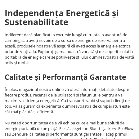
Independența Energetică și
Sustenabilitate
Indiferent dacă planificați o excursie lungă cu rulota, o aventură de
camping sau aveți nevoie de o sursă de energie de rezervă pentru
acasă, produsele noastre vă asigură că aveți acces la energie electrică
oriunde v-ați afla. Explorați gama noastră variată și descoperiți soluția
portabilă de energie care se potrivește stilului dumneavoastră de viață
activ și mobil.
Calitate și Performanță Garantate
În plus, magazinul nostru online vă oferă informații detaliate despre
fiecare produs, recenzii de la utilizatori și sfaturi utile pentru a vă
maximiza eficiența energetică. Cu transport rapid și suport clienți de
top, vă asigurăm că experiența dumneavoastră de cumpărături este
cât mai plăcută și eficientă.
Nu ratați oportunitatea de a vă echipa cu cele mai bune soluții de
energie portabilă de pe piață. Fie că alegeți un Bluetti, Jackery, EcoFlow
sau Zendure, calitatea și performanța sunt garantate. Faceți primul