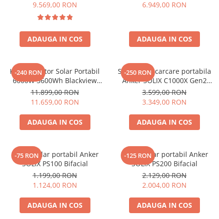
6000W (9000W varf), baterie
compatibil cu Oscal
9.569,00 RON
6.949,00 RON
LiFePO4 de 3600Wh, incarcare
PowerMax 3600/6000
rapida in 1.96h, 14 porturi,
USB-C 100W, control
ADAUGA IN COS
ADAUGA IN COS
inteligent la distanta,
functionalitate UPS
Kit Generator Solar Portabil
Statie de incarcare portabila
-240 RON
-250 RON
6000W 3600Wh Blackview
Anker SOLIX C1000X Gen2
OSCAL PowerMax 6000 +
2000W 1024Wh
11.899,00 RON
3.599,00 RON
panou solar 400W
11.659,00 RON
3.349,00 RON
ADAUGA IN COS
ADAUGA IN COS
Panou solar portabil Anker
Panou solar portabil Anker
-75 RON
-125 RON
SOLIX PS100 Bifacial
SOLIX PS200 Bifacial
1.199,00 RON
2.129,00 RON
1.124,00 RON
2.004,00 RON
ADAUGA IN COS
ADAUGA IN COS