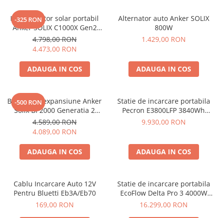
Kit generator solar portabil
Alternator auto Anker SOLIX
-325 RON
Anker SOLIX C1000X Gen2
800W
2000W 1024Wh + panou 100W
4.798,00 RON
1.429,00 RON
4.473,00 RON
ADAUGA IN COS
ADAUGA IN COS
Baterie de expansiune Anker
Statie de incarcare portabila
-500 RON
Solix BP2000 Generatia 2
Pecron E3800LFP 3840Wh
pentru Anker Solix C2000 Gen
4200W + Carucior CADOU
4.589,00 RON
9.930,00 RON
2, 2048Wh
4.089,00 RON
ADAUGA IN COS
ADAUGA IN COS
Cablu Incarcare Auto 12V
Statie de incarcare portabila
Pentru Bluetti Eb3A/Eb70
EcoFlow Delta Pro 3 4000W
4096Wh
169,00 RON
16.299,00 RON