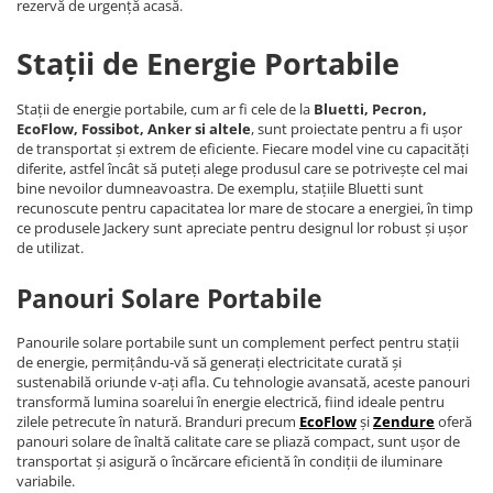
rezervă de urgență acasă.
Stații de Energie Portabile
Stații de energie portabile, cum ar fi cele de la
Bluetti, Pecron,
EcoFlow, Fossibot, Anker si altele
, sunt proiectate pentru a fi ușor
de transportat și extrem de eficiente. Fiecare model vine cu capacități
diferite, astfel încât să puteți alege produsul care se potrivește cel mai
bine nevoilor dumneavoastra. De exemplu, stațiile Bluetti sunt
recunoscute pentru capacitatea lor mare de stocare a energiei, în timp
ce produsele Jackery sunt apreciate pentru designul lor robust și ușor
de utilizat.
Panouri Solare Portabile
Panourile solare portabile sunt un complement perfect pentru stații
de energie, permițându-vă să generați electricitate curată și
sustenabilă oriunde v-ați afla. Cu tehnologie avansată, aceste panouri
transformă lumina soarelui în energie electrică, fiind ideale pentru
zilele petrecute în natură. Branduri precum
EcoFlow
și
Zendure
oferă
panouri solare de înaltă calitate care se pliază compact, sunt ușor de
transportat și asigură o încărcare eficientă în condiții de iluminare
variabile.