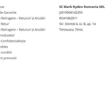
par
SC Mark Ryden Romania SRL
de Garantie
J2019004142355
 Retragere – Retururi și Anulări
RO41862011
e Retur
Str. Stiintei 4, sc. B, ap. 14
 Retragere – Retururi și Anulări
Timisoara, Timis
Produselor
e Confidentialitate
ookies
 conditii
t promotii