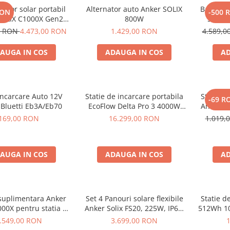
rator solar portabil
Alternator auto Anker SOLIX
Baterie 
RON
-500 
SOLIX C1000X Gen2
800W
Solix 
24Wh + panou 100W
pentru A
0 RON
4.473,00 RON
1.429,00 RON
4.589,
AUGA IN COS
ADAUGA IN COS
AD
Incarcare Auto 12V
Statie de incarcare portabila
Statie d
-69 R
 Bluetti Eb3A/Eb70
EcoFlow Delta Pro 3 4000W
Anker S
4096Wh
169,00 RON
16.299,00 RON
1.019,
AUGA IN COS
ADAUGA IN COS
AD
 suplimentara Anker
Set 4 Panouri solare flexibile
Statie d
000X pentru statia de
Anker Solix FS20, 225W, IP67,
512Wh 10
are portabila Anker
Tehnologie TOPCon
.549,00 RON
3.699,00 RON
 C1000X, 1056Wh