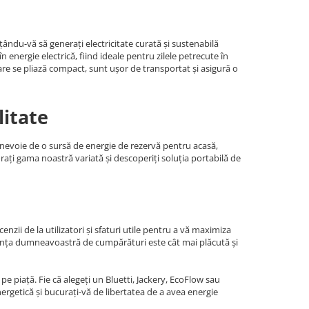
ându-vă să generați electricitate curată și sustenabilă
energie electrică, fiind ideale pentru zilele petrecute în
are se pliază compact, sunt ușor de transportat și asigură o
litate
i nevoie de o sursă de energie de rezervă pentru acasă,
orați gama noastră variată și descoperiți soluția portabilă de
nzii de la utilizatori și sfaturi utile pentru a vă maximiza
riența dumneavoastră de cumpărături este cât mai plăcută și
e piață. Fie că alegeți un Bluetti, Jackery, EcoFlow sau
rgetică și bucurați-vă de libertatea de a avea energie