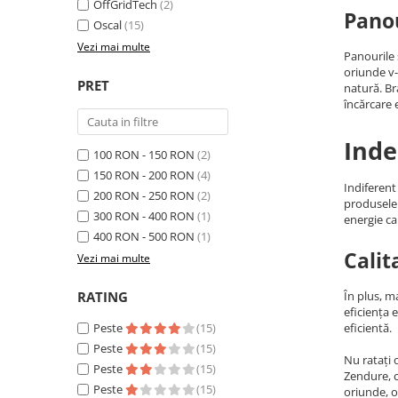
Invertoare Tensiune
OffGridTech
(2)
Panou
Oscal
(15)
Roboti Pornire Auto
Vezi mai multe
Panourile 
Statii de incarcare vehicule
oriunde v-
electrice
PRET
natură. B
încărcare e
UPS Centrale Termice
Stabilizatoare Tensiune
Inde
100 RON - 150 RON
(2)
Scule si aparate
150 RON - 200 RON
(4)
Instrumente de masura
Indiferent
200 RON - 250 RON
(2)
produsele 
Anemometre
300 RON - 400 RON
(1)
energie ca
Clampmetre
400 RON - 500 RON
(1)
Calit
Detectoare
Vezi mai multe
Multimetre Portabile
RATING
În plus, m
Tahometre
eficiența 
Telemetre
Peste
(15)
eficientă.
Peste
(15)
Termometre
Nu ratați 
Peste
(15)
Testere
Zendure, c
Peste
(15)
oriunde, o
Multimetre de Banc