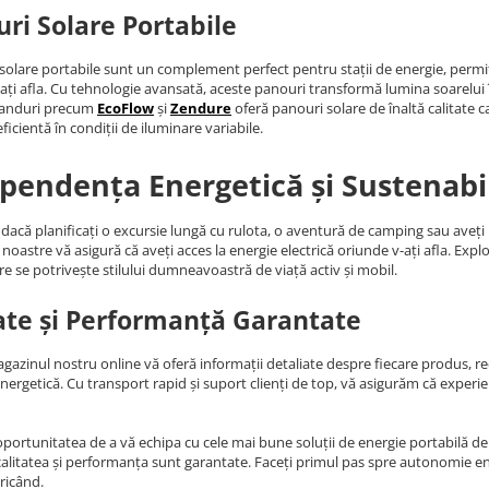
ri Solare Portabile
solare portabile sunt un complement perfect pentru stații de energie, permiț
ați afla. Cu tehnologie avansată, aceste panouri transformă lumina soarelui în 
randuri precum
EcoFlow
și
Zendure
oferă panouri solare de înaltă calitate c
ficientă în condiții de iluminare variabile.
pendența Energetică și Sustenabi
 dacă planificați o excursie lungă cu rulota, o aventură de camping sau aveț
noastre vă asigură că aveți acces la energie electrică oriunde v-ați afla. Expl
re se potrivește stilului dumneavoastră de viață activ și mobil.
ate și Performanță Garantate
agazinul nostru online vă oferă informații detaliate despre fiecare produs, rece
energetică. Cu transport rapid și suport clienți de top, vă asigurăm că expe
oportunitatea de a vă echipa cu cele mai bune soluții de energie portabilă de p
alitatea și performanța sunt garantate. Faceți primul pas spre autonomie ene
ricând.