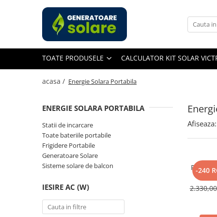
Toate Produsele
Acasa
TOATE PRODUSELE
CALCULATOR KIT SOLAR VIC
Statii de Alimentare Portabile
Cauta dupa capacitate
acasa /
Energie Solara Portabila
Pana in 1000W
Intre 1000-2000W
Energi
ENERGIE SOLARA PORTABILA
Intre 2000-3000W
Afiseaza:
Statii de incarcare
Peste 3000W
Toate bateriile portabile
Cauta dupa marca
Frigidere Portabile
Generatoare Solare
Bluetti
Sisteme solare de balcon
Panou So
EcoFlow
-240 
400W, 
Anker
Monocri
IESIRE AC (W)
2.330,0
Pecron
Oscal