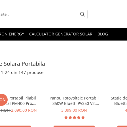
TRON ENERGY
CALCULATOR GENERATOR SOLAR
BLOG
e Solara Portabila
1-
24
din
147
produse
lar Portabil Pliabil
Panou Fotovoltaic Portabil
Statie d
RON
Oscal PM400 Pro,
350W Bluetti PV350 V2,
Bluett
stalin, ETFE, IP67
Monocristalin, MC4, ETFE,
Ecran L
0 RON
2.090,00 RON
3.399,00 RON
Eficienta 23.4%, Pliabil
LiFePO4