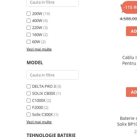
Kit gene
-115 
Bluetti
Anker 
200W
(19)
EcoFlow
2000W 10
4.588,0
400W
(6)
Anker
220W
(3)
AD
Oscal
160W
(2)
Pecron
60W
(2)
Toate panourile portabile
Vezi mai multe
Kituri solare pentru balcon
Cablu 
MODEL
Pentru
Frigidere Portabile
Componente Fotovoltaice
Incarcatoare solare
DELTA PRO 3
(3)
Incarcatoare solare MPPT
AD
SOLIX C800X
(1)
Incarcatoare solare PWM
C1000X
(2)
Interfete si cabluri
F2000
(2)
Solix C300X
(1)
Cabluri panouri fotovoltaice
Baterie
Vezi mai multe
Cabluri pentru echipamente
Solix BP1
aliment
fotovoltaice
2
TEHNOLOGIE BATERIE
Solix