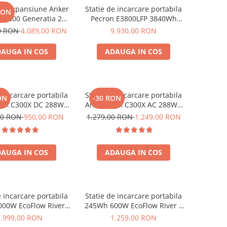
de expansiune Anker
Statie de incarcare portabila
RON
BP2000 Generatia 2
Pecron E3800LFP 3840Wh
nker Solix C2000 Gen
4200W + Carucior CADOU
00 RON
4.089,00 RON
9.930,00 RON
2, 2048Wh
AUGA IN COS
ADAUGA IN COS
e incarcare portabila
Statie de incarcare portabila
ON
-30 RON
olix C300X DC 288Wh
Anker Solix C300X AC 288Wh
300W
300W
00 RON
950,00 RON
1.279,00 RON
1.249,00 RON
AUGA IN COS
ADAUGA IN COS
e incarcare portabila
Statie de incarcare portabila
00W EcoFlow River 2
245Wh 600W EcoFlow River 3
Max
UPS
1.999,00 RON
1.259,00 RON