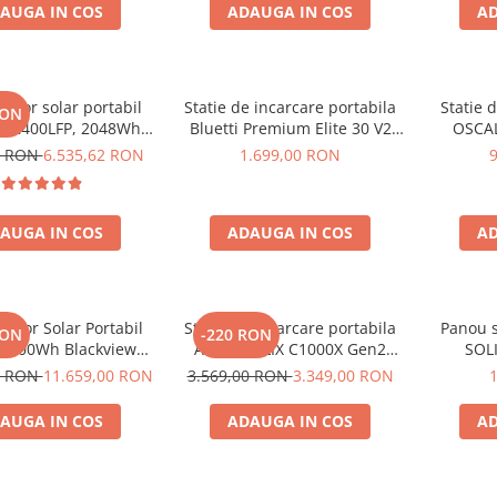
AUGA IN COS
ADAUGA IN COS
AD
rator solar portabil
Statie de incarcare portabila
Statie 
RON
E2400LFP, 2048Wh,
Bluetti Premium Elite 30 V2
OSCAL
30V, Incarcare super
600W 320Wh
6000W (
0 RON
6.535,62 RON
1.699,00 RON
 LiFePO4, Controler
LiFePO4 
lu, Protectie BMS +
rapida i
ou solar 200W
USB-C 100
AUGA IN COS
ADAUGA IN COS
AD
la dist
rator Solar Portabil
Statie de incarcare portabila
Panou s
RON
-220 RON
3600Wh Blackview
Anker SOLIX C1000X Gen2
SOLI
 PowerMax 6000 +
2000W 1024Wh
0 RON
11.659,00 RON
3.569,00 RON
3.349,00 RON
ou solar 400W
AUGA IN COS
ADAUGA IN COS
AD