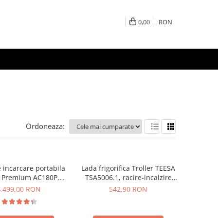
0,00
RON
Ordoneaza:
e incarcare portabila
Lada frigorifica Troller TEESA
i Premium AC180P,
TSA5006.1, racire-incalzire
CD, 1800W, 1440Wh,
35L, alimentare bricheta auto
4.499,00 RON
542,90 RON
, Putere varf 2700W
12V, priza 230V, clasa
energetica E, Gri