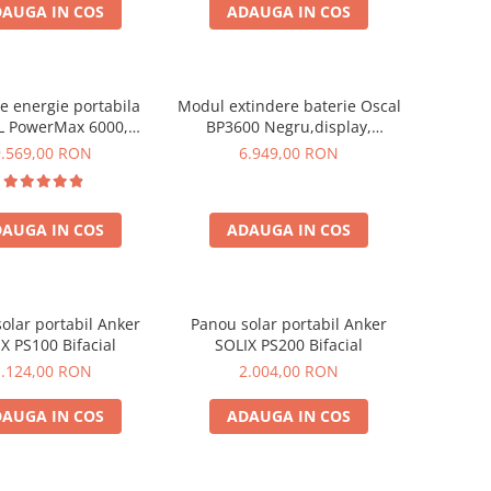
AUGA IN COS
ADAUGA IN COS
de energie portabila
Modul extindere baterie Oscal
 PowerMax 6000,
BP3600 Negru,display,
9000W varf), baterie
compatibil cu Oscal PowerMax
9.569,00 RON
6.949,00 RON
de 3600Wh, incarcare
3600/6000
n 1.96h, 14 porturi,
W, control inteligent
AUGA IN COS
ADAUGA IN COS
anta, functionalitate
UPS
olar portabil Anker
Panou solar portabil Anker
X PS100 Bifacial
SOLIX PS200 Bifacial
1.124,00 RON
2.004,00 RON
AUGA IN COS
ADAUGA IN COS