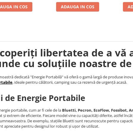
AUGA IN COS
ADAUGA IN COS
AD
coperiți libertatea de a vă 
unde cu soluțiile noastre de
noastră dedicată "Energie Portabilă" vă oferă o gamă largă de produse inova
rtabile
, ideale pentru călătorii, camping sau ca rezervă de urgență acasă.
ii de Energie Portabile
nergie portabile, cum ar fi cele de la
Bluetti, Pecron, EcoFlow, Fossibot, An
t și extrem de eficiente. Fiecare model vine cu capacități diferite, astfel încâ
umneavoastra. De exemplu, stațiile Bluetti sunt recunoscute pentru capacita
nt apreciate pentru designul lor robust și ușor de utilizat.