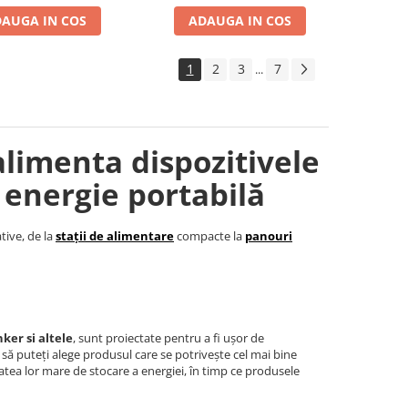
AUGA IN COS
ADAUGA IN COS
1
2
3
7
...
alimenta dispozitivele
 energie portabilă
tive, de la
stații de alimentare
compacte la
panouri
ker si altele
, sunt proiectate pentru a fi ușor de
t să puteți alege produsul care se potrivește cel mai bine
tea lor mare de stocare a energiei, în timp ce produsele