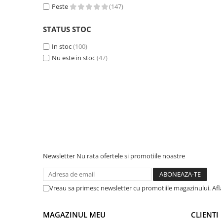
Peste
(147)
Accesorii instrumente de masura
Camere Termice
STATUS STOC
Luxmetru
In stoc
(100)
Osciloscoape
Nu este in stoc
(47)
Lichidare stoc
Newsletter
Nu rata ofertele si promotiile noastre
Vreau sa primesc newsletter cu promotiile magazinului. Af
MAGAZINUL MEU
CLIENTI