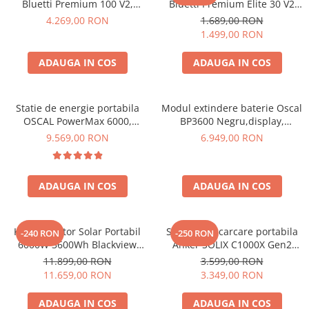
Bluetti Premium 100 V2,
Bluetti Premium Elite 30 V2
1800W 1024Wh, Ecran LCD,
600W 320Wh
4.269,00 RON
1.689,00 RON
LiFePO4, Putere de varf
1.499,00 RON
3600W
ADAUGA IN COS
ADAUGA IN COS
Statie de energie portabila
Modul extindere baterie Oscal
OSCAL PowerMax 6000,
BP3600 Negru,display,
6000W (9000W varf), baterie
compatibil cu Oscal
9.569,00 RON
6.949,00 RON
LiFePO4 de 3600Wh, incarcare
PowerMax 3600/6000
rapida in 1.96h, 14 porturi,
USB-C 100W, control
ADAUGA IN COS
ADAUGA IN COS
inteligent la distanta,
functionalitate UPS
Kit Generator Solar Portabil
Statie de incarcare portabila
-240 RON
-250 RON
6000W 3600Wh Blackview
Anker SOLIX C1000X Gen2
OSCAL PowerMax 6000 +
2000W 1024Wh
11.899,00 RON
3.599,00 RON
panou solar 400W
11.659,00 RON
3.349,00 RON
ADAUGA IN COS
ADAUGA IN COS