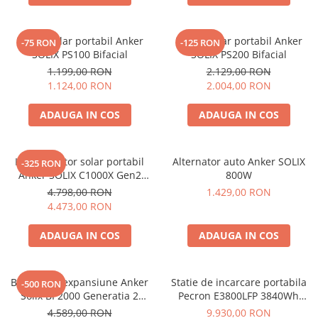
Panou solar portabil Anker
Panou solar portabil Anker
-75 RON
-125 RON
SOLIX PS100 Bifacial
SOLIX PS200 Bifacial
1.199,00 RON
2.129,00 RON
1.124,00 RON
2.004,00 RON
ADAUGA IN COS
ADAUGA IN COS
Kit generator solar portabil
Alternator auto Anker SOLIX
-325 RON
Anker SOLIX C1000X Gen2
800W
2000W 1024Wh + panou 100W
4.798,00 RON
1.429,00 RON
4.473,00 RON
ADAUGA IN COS
ADAUGA IN COS
Baterie de expansiune Anker
Statie de incarcare portabila
-500 RON
Solix BP2000 Generatia 2
Pecron E3800LFP 3840Wh
pentru Anker Solix C2000 Gen
4200W + Carucior CADOU
4.589,00 RON
9.930,00 RON