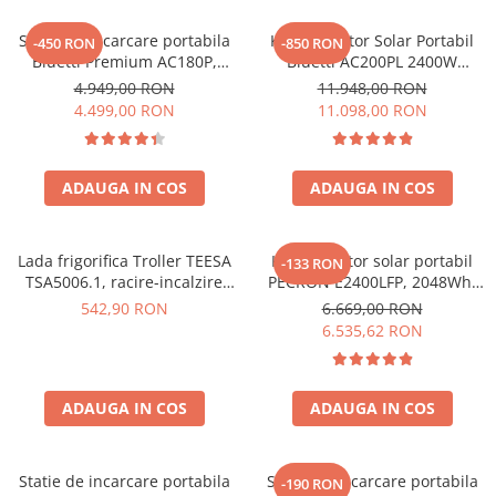
Acumulatori de stocare
Statie de incarcare portabila
Kit Generator Solar Portabil
-450 RON
-850 RON
Componente sisteme de balcon
Bluetti Premium AC180P,
Bluetti AC200PL 2400W
Ecran LCD, 1800W, 1440Wh,
2304Wh cu panou 350W
4.949,00 RON
11.948,00 RON
LiFePO4, Putere varf 2700W
4.499,00 RON
11.098,00 RON
ADAUGA IN COS
ADAUGA IN COS
Lada frigorifica Troller TEESA
Kit generator solar portabil
-133 RON
TSA5006.1, racire-incalzire
PECRON E2400LFP, 2048Wh,
35L, alimentare bricheta auto
2400W, 230V, Incarcare super
542,90 RON
6.669,00 RON
12V, priza 230V, clasa
rapida, LiFePO4, Controler
6.535,62 RON
energetica E, Gri
MPPT dublu, Protectie BMS +
Panou solar 200W
ADAUGA IN COS
ADAUGA IN COS
Statie de incarcare portabila
Statie de incarcare portabila
-190 RON