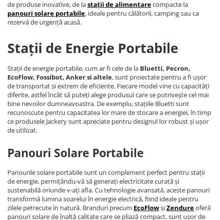
de produse inovative, de la
stații de alimentare
compacte la
panouri solare portabile
, ideale pentru călătorii, camping sau ca
rezervă de urgență acasă.
Stații de Energie Portabile
Stații de energie portabile, cum ar fi cele de la
Bluetti, Pecron,
EcoFlow, Fossibot, Anker si altele
, sunt proiectate pentru a fi ușor
de transportat și extrem de eficiente. Fiecare model vine cu capacități
diferite, astfel încât să puteți alege produsul care se potrivește cel mai
bine nevoilor dumneavoastra. De exemplu, stațiile Bluetti sunt
recunoscute pentru capacitatea lor mare de stocare a energiei, în timp
ce produsele Jackery sunt apreciate pentru designul lor robust și ușor
de utilizat.
Panouri Solare Portabile
Panourile solare portabile sunt un complement perfect pentru stații
de energie, permițându-vă să generați electricitate curată și
sustenabilă oriunde v-ați afla. Cu tehnologie avansată, aceste panouri
transformă lumina soarelui în energie electrică, fiind ideale pentru
zilele petrecute în natură. Branduri precum
EcoFlow
și
Zendure
oferă
panouri solare de înaltă calitate care se pliază compact, sunt ușor de