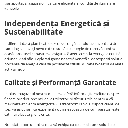
transportat și asigură o încărcare eficientă în condiții de iluminare
variabile.
Independența Energetică și
Sustenabilitate
Indiferent dacă planificați o excursie lungă cu rulota, o aventură de
camping sau aveți nevoie de o sursă de energie de rezervă pentru
acasă, produsele noastre vă asigură că aveți acces la energie electrică
oriunde v-ați afla. Explorați gama noastră variată și descoperiți soluția
portabilă de energie care se potrivește stilului dumneavoastră de viață
activ și mobil.
Calitate și Performanță Garantate
În plus, magazinul nostru online vă oferă informații detaliate despre
fiecare produs, recenzii de la utilizatori și sfaturi utile pentru a vă
maximiza eficiența energetică. Cu transport rapid și suport clienți de
top, vă asigurăm că experiența dumneavoastră de cumpărături este
cât mai plăcută și eficientă.
Nu ratați oportunitatea de a vă echipa cu cele mai bune soluții de