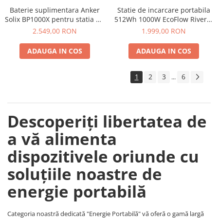
Baterie suplimentara Anker
Statie de incarcare portabila
Solix BP1000X pentru statia de
512Wh 1000W EcoFlow River 2
alimentare portabila Anker
Max
2.549,00 RON
1.999,00 RON
Solix C1000X, 1056Wh
ADAUGA IN COS
ADAUGA IN COS
1
2
3
6
...
Descoperiți libertatea de
a vă alimenta
dispozitivele oriunde cu
soluțiile noastre de
energie portabilă
Categoria noastră dedicată "Energie Portabilă" vă oferă o gamă largă