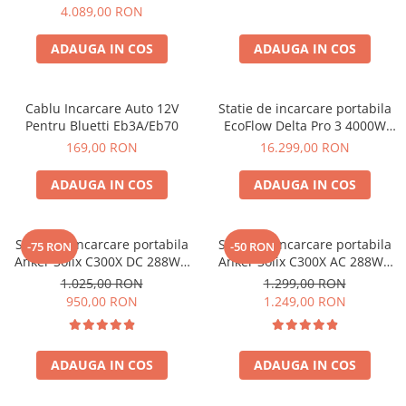
2, 2048Wh
4.089,00 RON
ADAUGA IN COS
ADAUGA IN COS
Cablu Incarcare Auto 12V
Statie de incarcare portabila
Pentru Bluetti Eb3A/Eb70
EcoFlow Delta Pro 3 4000W
4096Wh
169,00 RON
16.299,00 RON
ADAUGA IN COS
ADAUGA IN COS
Statie de incarcare portabila
Statie de incarcare portabila
-75 RON
-50 RON
Anker Solix C300X DC 288Wh
Anker Solix C300X AC 288Wh
300W
300W
1.025,00 RON
1.299,00 RON
950,00 RON
1.249,00 RON
ADAUGA IN COS
ADAUGA IN COS