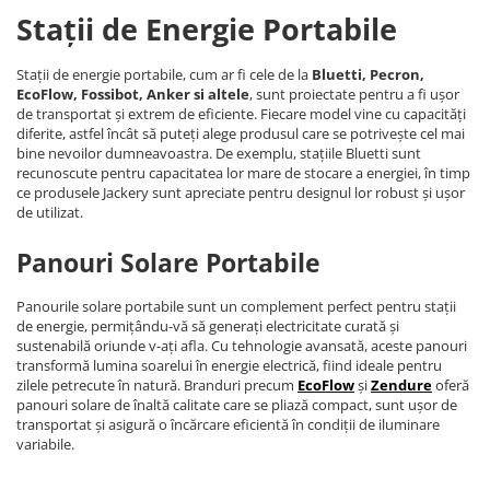
Stații de Energie Portabile
Stații de energie portabile, cum ar fi cele de la
Bluetti, Pecron,
EcoFlow, Fossibot, Anker si altele
, sunt proiectate pentru a fi ușor
de transportat și extrem de eficiente. Fiecare model vine cu capacități
diferite, astfel încât să puteți alege produsul care se potrivește cel mai
bine nevoilor dumneavoastra. De exemplu, stațiile Bluetti sunt
recunoscute pentru capacitatea lor mare de stocare a energiei, în timp
ce produsele Jackery sunt apreciate pentru designul lor robust și ușor
de utilizat.
Panouri Solare Portabile
Panourile solare portabile sunt un complement perfect pentru stații
de energie, permițându-vă să generați electricitate curată și
sustenabilă oriunde v-ați afla. Cu tehnologie avansată, aceste panouri
transformă lumina soarelui în energie electrică, fiind ideale pentru
zilele petrecute în natură. Branduri precum
EcoFlow
și
Zendure
oferă
panouri solare de înaltă calitate care se pliază compact, sunt ușor de
transportat și asigură o încărcare eficientă în condiții de iluminare
variabile.