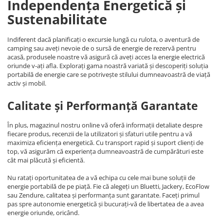
Independența Energetică și
Sustenabilitate
Indiferent dacă planificați o excursie lungă cu rulota, o aventură de
camping sau aveți nevoie de o sursă de energie de rezervă pentru
acasă, produsele noastre vă asigură că aveți acces la energie electrică
oriunde v-ați afla. Explorați gama noastră variată și descoperiți soluția
portabilă de energie care se potrivește stilului dumneavoastră de viață
activ și mobil.
Calitate și Performanță Garantate
În plus, magazinul nostru online vă oferă informații detaliate despre
fiecare produs, recenzii de la utilizatori și sfaturi utile pentru a vă
maximiza eficiența energetică. Cu transport rapid și suport clienți de
top, vă asigurăm că experiența dumneavoastră de cumpărături este
cât mai plăcută și eficientă.
Nu ratați oportunitatea de a vă echipa cu cele mai bune soluții de
energie portabilă de pe piață. Fie că alegeți un Bluetti, Jackery, EcoFlow
sau Zendure, calitatea și performanța sunt garantate. Faceți primul
pas spre autonomie energetică și bucurați-vă de libertatea de a avea
energie oriunde, oricând.