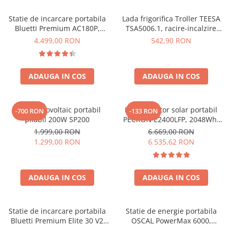
Acumulatori de stocare
Statie de incarcare portabila
Lada frigorifica Troller TEESA
Componente sisteme de balcon
Bluetti Premium AC180P,
TSA5006.1, racire-incalzire
Ecran LCD, 1800W, 1440Wh,
35L, alimentare bricheta auto
4.499,00 RON
542,90 RON
LiFePO4, Putere varf 2700W
12V, priza 230V, clasa
energetica E, Gri
ADAUGA IN COS
ADAUGA IN COS
Panou fotovoltaic portabil
Kit generator solar portabil
-700 RON
-133 RON
pliabil 200W SP200
PECRON E2400LFP, 2048Wh,
2400W, 230V, Incarcare super
1.999,00 RON
6.669,00 RON
rapida, LiFePO4, Controler
1.299,00 RON
6.535,62 RON
MPPT dublu, Protectie BMS +
Panou solar 200W
ADAUGA IN COS
ADAUGA IN COS
Statie de incarcare portabila
Statie de energie portabila
Bluetti Premium Elite 30 V2
OSCAL PowerMax 6000,