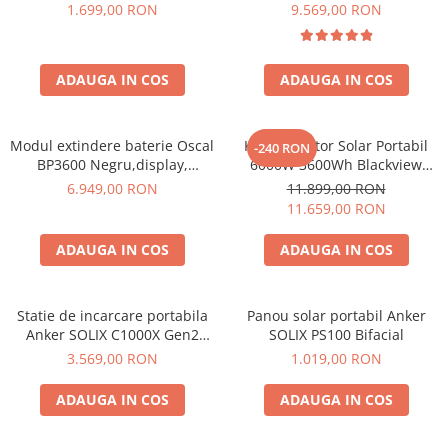
600W 320Wh
6000W (9000W varf), baterie
1.699,00 RON
9.569,00 RON
LiFePO4 de 3600Wh, incarcare
rapida in 1.96h, 14 porturi,
USB-C 100W, control
ADAUGA IN COS
ADAUGA IN COS
inteligent la distanta,
functionalitate UPS
Modul extindere baterie Oscal
Kit Generator Solar Portabil
-240 RON
BP3600 Negru,display,
6000W 3600Wh Blackview
compatibil cu Oscal
OSCAL PowerMax 6000 +
6.949,00 RON
11.899,00 RON
PowerMax 3600/6000
panou solar 400W
11.659,00 RON
ADAUGA IN COS
ADAUGA IN COS
Statie de incarcare portabila
Panou solar portabil Anker
Anker SOLIX C1000X Gen2
SOLIX PS100 Bifacial
2000W 1024Wh
3.569,00 RON
1.019,00 RON
ADAUGA IN COS
ADAUGA IN COS