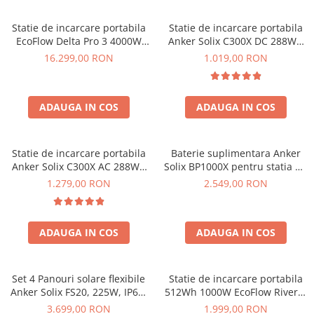
Statie de incarcare portabila
Statie de incarcare portabila
EcoFlow Delta Pro 3 4000W
Anker Solix C300X DC 288Wh
4096Wh
300W
16.299,00 RON
1.019,00 RON
ADAUGA IN COS
ADAUGA IN COS
Statie de incarcare portabila
Baterie suplimentara Anker
Anker Solix C300X AC 288Wh
Solix BP1000X pentru statia de
300W
alimentare portabila Anker
1.279,00 RON
2.549,00 RON
Solix C1000X, 1056Wh
ADAUGA IN COS
ADAUGA IN COS
Set 4 Panouri solare flexibile
Statie de incarcare portabila
Anker Solix FS20, 225W, IP67,
512Wh 1000W EcoFlow River 2
Tehnologie TOPCon
Max
3.699,00 RON
1.999,00 RON