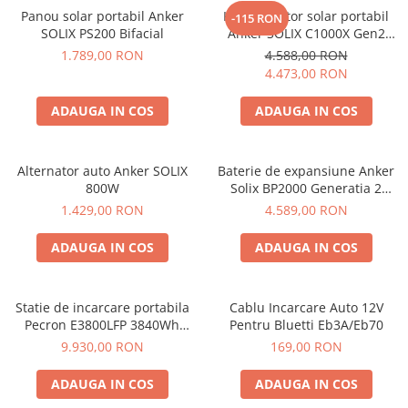
Panou solar portabil Anker
Kit generator solar portabil
-115 RON
SOLIX PS200 Bifacial
Anker SOLIX C1000X Gen2
2000W 1024Wh + panou 100W
1.789,00 RON
4.588,00 RON
4.473,00 RON
ADAUGA IN COS
ADAUGA IN COS
Alternator auto Anker SOLIX
Baterie de expansiune Anker
800W
Solix BP2000 Generatia 2
pentru Anker Solix C2000 Gen
1.429,00 RON
4.589,00 RON
2, 2048Wh
ADAUGA IN COS
ADAUGA IN COS
Statie de incarcare portabila
Cablu Incarcare Auto 12V
Pecron E3800LFP 3840Wh
Pentru Bluetti Eb3A/Eb70
4200W + Carucior CADOU
9.930,00 RON
169,00 RON
ADAUGA IN COS
ADAUGA IN COS