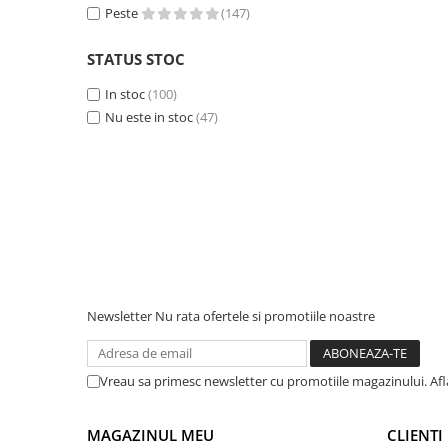
Peste
(147)
Accesorii instrumente de masura
Camere Termice
STATUS STOC
Luxmetru
In stoc
(100)
Osciloscoape
Nu este in stoc
(47)
Lichidare stoc
Newsletter
Nu rata ofertele si promotiile noastre
Vreau sa primesc newsletter cu promotiile magazinului. Af
MAGAZINUL MEU
CLIENTI