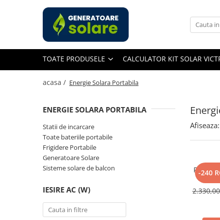
Toate Produsele
Acasa
TOATE PRODUSELE
CALCULATOR KIT SOLAR VIC
Statii de Alimentare Portabile
Cauta dupa capacitate
acasa /
Energie Solara Portabila
Pana in 1000W
Intre 1000-2000W
Energi
ENERGIE SOLARA PORTABILA
Intre 2000-3000W
Afiseaza:
Statii de incarcare
Peste 3000W
Toate bateriile portabile
Cauta dupa marca
Frigidere Portabile
Generatoare Solare
Bluetti
Sisteme solare de balcon
Panou So
EcoFlow
-240 
400W, 
Anker
Monocri
IESIRE AC (W)
2.330,0
Pecron
Oscal