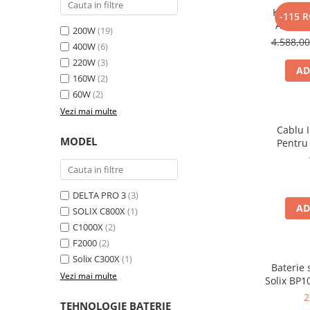
Kit gene
-115 
Bluetti
Anker 
200W
(19)
EcoFlow
2000W 10
4.588,0
400W
(6)
Anker
220W
(3)
AD
Oscal
160W
(2)
Pecron
60W
(2)
Toate panourile portabile
Vezi mai multe
Kituri solare pentru balcon
Cablu 
MODEL
Pentru
Frigidere Portabile
Componente Fotovoltaice
Incarcatoare solare
DELTA PRO 3
(3)
Incarcatoare solare MPPT
AD
SOLIX C800X
(1)
Incarcatoare solare PWM
C1000X
(2)
Interfete si cabluri
F2000
(2)
Solix C300X
(1)
Cabluri panouri fotovoltaice
Baterie
Vezi mai multe
Cabluri pentru echipamente
Solix BP1
aliment
fotovoltaice
2
TEHNOLOGIE BATERIE
Solix