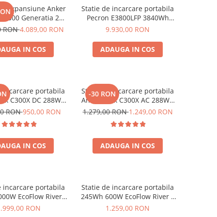
de expansiune Anker
Statie de incarcare portabila
RON
BP2000 Generatia 2
Pecron E3800LFP 3840Wh
nker Solix C2000 Gen
4200W + Carucior CADOU
00 RON
4.089,00 RON
9.930,00 RON
2, 2048Wh
AUGA IN COS
ADAUGA IN COS
e incarcare portabila
Statie de incarcare portabila
ON
-30 RON
olix C300X DC 288Wh
Anker Solix C300X AC 288Wh
300W
300W
00 RON
950,00 RON
1.279,00 RON
1.249,00 RON
AUGA IN COS
ADAUGA IN COS
e incarcare portabila
Statie de incarcare portabila
00W EcoFlow River 2
245Wh 600W EcoFlow River 3
Max
UPS
1.999,00 RON
1.259,00 RON