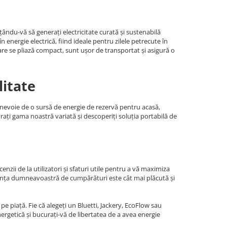
ându-vă să generați electricitate curată și sustenabilă
energie electrică, fiind ideale pentru zilele petrecute în
are se pliază compact, sunt ușor de transportat și asigură o
litate
i nevoie de o sursă de energie de rezervă pentru acasă,
orați gama noastră variată și descoperiți soluția portabilă de
nzii de la utilizatori și sfaturi utile pentru a vă maximiza
riența dumneavoastră de cumpărături este cât mai plăcută și
e piață. Fie că alegeți un Bluetti, Jackery, EcoFlow sau
rgetică și bucurați-vă de libertatea de a avea energie