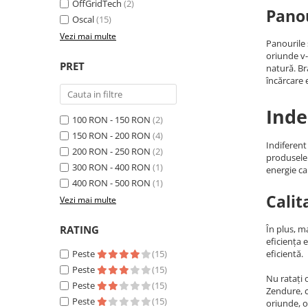
Invertoare Tensiune
OffGridTech
(2)
Panou
Oscal
(15)
Roboti Pornire Auto
Vezi mai multe
Panourile 
Statii de incarcare vehicule
oriunde v-
electrice
PRET
natură. B
încărcare e
UPS Centrale Termice
Stabilizatoare Tensiune
Inde
100 RON - 150 RON
(2)
Scule si aparate
150 RON - 200 RON
(4)
Instrumente de masura
Indiferent
200 RON - 250 RON
(2)
produsele 
Anemometre
300 RON - 400 RON
(1)
energie ca
Clampmetre
400 RON - 500 RON
(1)
Calit
Detectoare
Vezi mai multe
Multimetre Portabile
RATING
În plus, m
Tahometre
eficiența 
Telemetre
Peste
(15)
eficientă.
Peste
(15)
Termometre
Nu ratați 
Peste
(15)
Testere
Zendure, c
Peste
(15)
oriunde, o
Multimetre de Banc