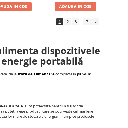
AUGA IN COS
ADAUGA IN COS
1
2
3
7
...
alimenta dispozitivele
 energie portabilă
tive, de la
stații de alimentare
compacte la
panouri
ker si altele
, sunt proiectate pentru a fi ușor de
t să puteți alege produsul care se potrivește cel mai bine
tea lor mare de stocare a energiei, în timp ce produsele