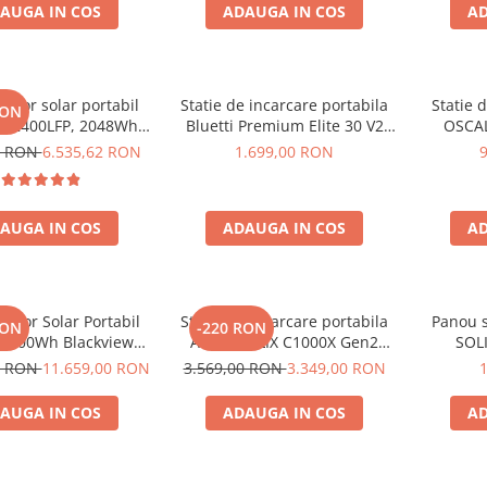
AUGA IN COS
ADAUGA IN COS
AD
rator solar portabil
Statie de incarcare portabila
Statie 
RON
E2400LFP, 2048Wh,
Bluetti Premium Elite 30 V2
OSCAL
30V, Incarcare super
600W 320Wh
6000W (
0 RON
6.535,62 RON
1.699,00 RON
 LiFePO4, Controler
LiFePO4 
lu, Protectie BMS +
rapida i
ou solar 200W
USB-C 100
AUGA IN COS
ADAUGA IN COS
AD
la dist
rator Solar Portabil
Statie de incarcare portabila
Panou s
RON
-220 RON
3600Wh Blackview
Anker SOLIX C1000X Gen2
SOLI
 PowerMax 6000 +
2000W 1024Wh
0 RON
11.659,00 RON
3.569,00 RON
3.349,00 RON
ou solar 400W
AUGA IN COS
ADAUGA IN COS
AD