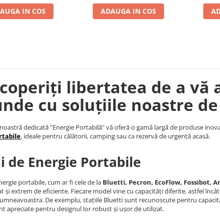
AUGA IN COS
ADAUGA IN COS
AD
coperiți libertatea de a vă 
unde cu soluțiile noastre de
noastră dedicată "Energie Portabilă" vă oferă o gamă largă de produse inova
rtabile
, ideale pentru călătorii, camping sau ca rezervă de urgență acasă.
ii de Energie Portabile
nergie portabile, cum ar fi cele de la
Bluetti, Pecron, EcoFlow, Fossibot, An
t și extrem de eficiente. Fiecare model vine cu capacități diferite, astfel încâ
umneavoastra. De exemplu, stațiile Bluetti sunt recunoscute pentru capacita
nt apreciate pentru designul lor robust și ușor de utilizat.