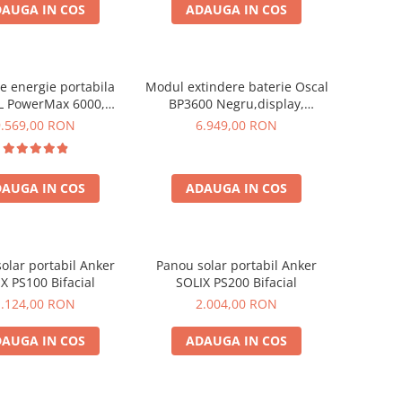
AUGA IN COS
ADAUGA IN COS
de energie portabila
Modul extindere baterie Oscal
 PowerMax 6000,
BP3600 Negru,display,
9000W varf), baterie
compatibil cu Oscal PowerMax
9.569,00 RON
6.949,00 RON
de 3600Wh, incarcare
3600/6000
n 1.96h, 14 porturi,
W, control inteligent
AUGA IN COS
ADAUGA IN COS
anta, functionalitate
UPS
olar portabil Anker
Panou solar portabil Anker
X PS100 Bifacial
SOLIX PS200 Bifacial
1.124,00 RON
2.004,00 RON
AUGA IN COS
ADAUGA IN COS