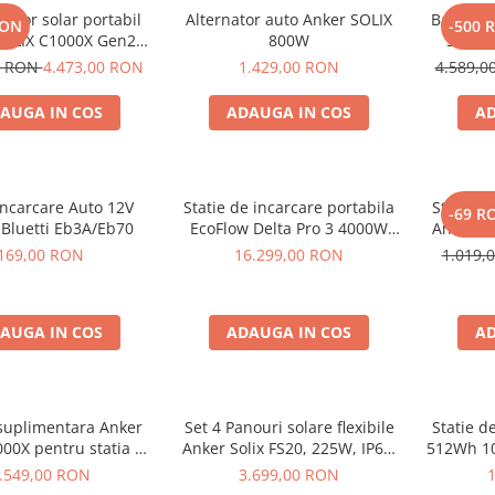
rator solar portabil
Alternator auto Anker SOLIX
Baterie 
RON
-500 
SOLIX C1000X Gen2
800W
Solix 
24Wh + panou 100W
pentru A
0 RON
4.473,00 RON
1.429,00 RON
4.589,
AUGA IN COS
ADAUGA IN COS
AD
Incarcare Auto 12V
Statie de incarcare portabila
Statie d
-69 R
 Bluetti Eb3A/Eb70
EcoFlow Delta Pro 3 4000W
Anker S
4096Wh
169,00 RON
16.299,00 RON
1.019,
AUGA IN COS
ADAUGA IN COS
AD
 suplimentara Anker
Set 4 Panouri solare flexibile
Statie d
000X pentru statia de
Anker Solix FS20, 225W, IP67,
512Wh 10
are portabila Anker
Tehnologie TOPCon
.549,00 RON
3.699,00 RON
 C1000X, 1056Wh