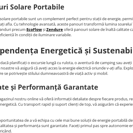
ri Solare Portabile
solare portabile sunt un complement perfect pentru stații de energie, permiț
ați afla. Cu tehnologie avansată, aceste panouri transformă lumina soarelui în 
randuri precum
EcoFlow
și
Zendure
oferă panouri solare de înaltă calitate c
ficientă în condiții de iluminare variabile.
pendența Energetică și Sustenabi
 dacă planificați o excursie lungă cu rulota, o aventură de camping sau aveț
noastre vă asigură că aveți acces la energie electrică oriunde v-ați afla. Expl
re se potrivește stilului dumneavoastră de viață activ și mobil.
ate și Performanță Garantate
agazinul nostru online vă oferă informații detaliate despre fiecare produs, rece
energetică. Cu transport rapid și suport clienți de top, vă asigurăm că expe
oportunitatea de a vă echipa cu cele mai bune soluții de energie portabilă de p
alitatea și performanța sunt garantate. Faceți primul pas spre autonomie ene
ricând.