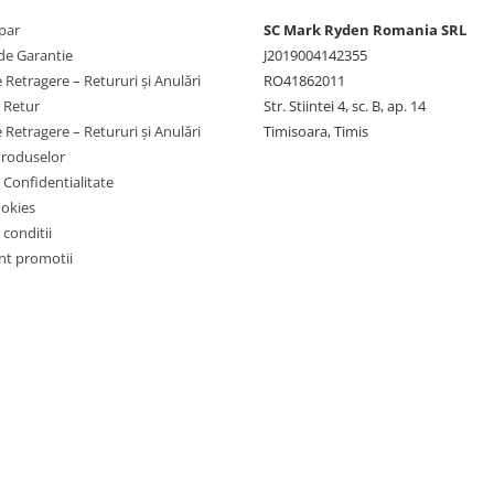
par
SC Mark Ryden Romania SRL
de Garantie
J2019004142355
 Retragere – Retururi și Anulări
RO41862011
e Retur
Str. Stiintei 4, sc. B, ap. 14
 Retragere – Retururi și Anulări
Timisoara, Timis
Produselor
e Confidentialitate
ookies
 conditii
t promotii