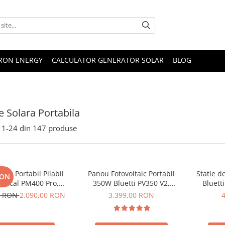
TRON ENERGY
CALCULATOR GENERATOR SOLAR
BLOG
e Solara Portabila
1-
24
din
147
produse
lar Portabil Pliabil
Panou Fotovoltaic Portabil
Statie d
RON
Oscal PM400 Pro,
350W Bluetti PV350 V2,
Bluett
stalin, ETFE, IP67
Monocristalin, MC4, ETFE,
Ecran L
0 RON
2.090,00 RON
3.399,00 RON
Eficienta 23.4%, Pliabil
LiFePO4