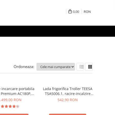
0,00
RON
Ordoneaza:
e incarcare portabila
Lada frigorifica Troller TEESA
i Premium AC180P,
TSA5006.1, racire-incalzire
CD, 1800W, 1440Wh,
35L, alimentare bricheta auto
4.499,00 RON
542,90 RON
, Putere varf 2700W
12V, priza 230V, clasa
energetica E, Gri