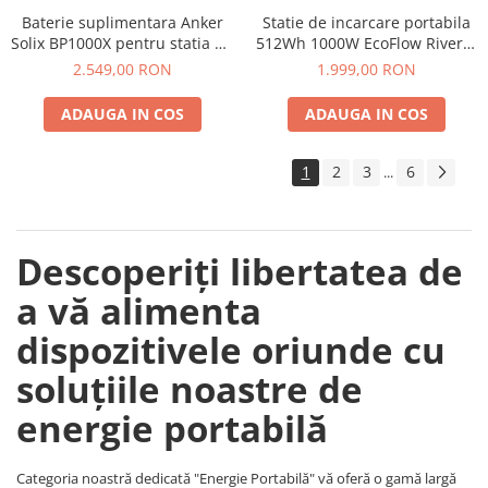
Baterie suplimentara Anker
Statie de incarcare portabila
Solix BP1000X pentru statia de
512Wh 1000W EcoFlow River 2
alimentare portabila Anker
Max
2.549,00 RON
1.999,00 RON
Solix C1000X, 1056Wh
ADAUGA IN COS
ADAUGA IN COS
1
2
3
6
...
Descoperiți libertatea de
a vă alimenta
dispozitivele oriunde cu
soluțiile noastre de
energie portabilă
Categoria noastră dedicată "Energie Portabilă" vă oferă o gamă largă