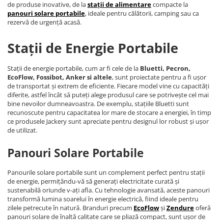
de produse inovative, de la
stații de alimentare
compacte la
panouri solare portabile
, ideale pentru călătorii, camping sau ca
rezervă de urgență acasă.
Stații de Energie Portabile
Stații de energie portabile, cum ar fi cele de la
Bluetti, Pecron,
EcoFlow, Fossibot, Anker si altele
, sunt proiectate pentru a fi ușor
de transportat și extrem de eficiente. Fiecare model vine cu capacități
diferite, astfel încât să puteți alege produsul care se potrivește cel mai
bine nevoilor dumneavoastra. De exemplu, stațiile Bluetti sunt
recunoscute pentru capacitatea lor mare de stocare a energiei, în timp
ce produsele Jackery sunt apreciate pentru designul lor robust și ușor
de utilizat.
Panouri Solare Portabile
Panourile solare portabile sunt un complement perfect pentru stații
de energie, permițându-vă să generați electricitate curată și
sustenabilă oriunde v-ați afla. Cu tehnologie avansată, aceste panouri
transformă lumina soarelui în energie electrică, fiind ideale pentru
zilele petrecute în natură. Branduri precum
EcoFlow
și
Zendure
oferă
panouri solare de înaltă calitate care se pliază compact, sunt ușor de