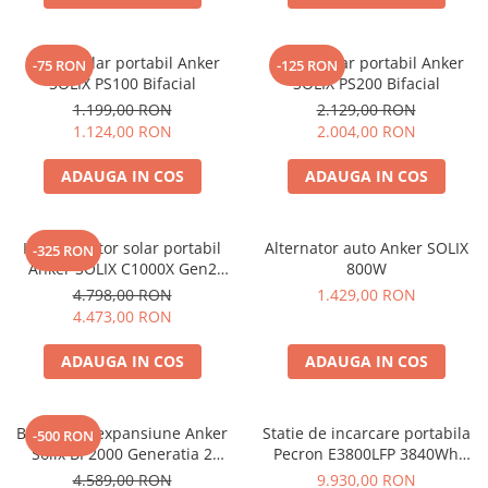
Panou solar portabil Anker
Panou solar portabil Anker
-75 RON
-125 RON
SOLIX PS100 Bifacial
SOLIX PS200 Bifacial
1.199,00 RON
2.129,00 RON
1.124,00 RON
2.004,00 RON
ADAUGA IN COS
ADAUGA IN COS
Kit generator solar portabil
Alternator auto Anker SOLIX
-325 RON
Anker SOLIX C1000X Gen2
800W
2000W 1024Wh + panou 100W
4.798,00 RON
1.429,00 RON
4.473,00 RON
ADAUGA IN COS
ADAUGA IN COS
Baterie de expansiune Anker
Statie de incarcare portabila
-500 RON
Solix BP2000 Generatia 2
Pecron E3800LFP 3840Wh
pentru Anker Solix C2000 Gen
4200W + Carucior CADOU
4.589,00 RON
9.930,00 RON