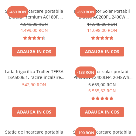
Acumulatori de stocare
Statie de incarcare portabila
Kit Generator Solar Portabil
-450 RON
-850 RON
Componente sisteme de balcon
Bluetti Premium AC180P,
Bluetti AC200PL 2400W
Ecran LCD, 1800W, 1440Wh,
2304Wh cu panou 350W
4.949,00 RON
11.948,00 RON
LiFePO4, Putere varf 2700W
4.499,00 RON
11.098,00 RON
ADAUGA IN COS
ADAUGA IN COS
Lada frigorifica Troller TEESA
Kit generator solar portabil
-133 RON
TSA5006.1, racire-incalzire
PECRON E2400LFP, 2048Wh,
35L, alimentare bricheta auto
2400W, 230V, Incarcare super
542,90 RON
6.669,00 RON
12V, priza 230V, clasa
rapida, LiFePO4, Controler
6.535,62 RON
energetica E, Gri
MPPT dublu, Protectie BMS +
Panou solar 200W
ADAUGA IN COS
ADAUGA IN COS
Statie de incarcare portabila
Statie de incarcare portabila
-190 RON