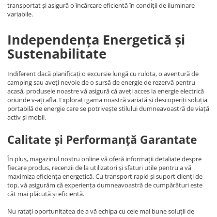
transportat și asigură o încărcare eficientă în condiții de iluminare
variabile.
Independența Energetică și
Sustenabilitate
Indiferent dacă planificați o excursie lungă cu rulota, o aventură de
camping sau aveți nevoie de o sursă de energie de rezervă pentru
acasă, produsele noastre vă asigură că aveți acces la energie electrică
oriunde v-ați afla. Explorați gama noastră variată și descoperiți soluția
portabilă de energie care se potrivește stilului dumneavoastră de viață
activ și mobil.
Calitate și Performanță Garantate
În plus, magazinul nostru online vă oferă informații detaliate despre
fiecare produs, recenzii de la utilizatori și sfaturi utile pentru a vă
maximiza eficiența energetică. Cu transport rapid și suport clienți de
top, vă asigurăm că experiența dumneavoastră de cumpărături este
cât mai plăcută și eficientă.
Nu ratați oportunitatea de a vă echipa cu cele mai bune soluții de