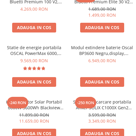
Bluetti Premium 100 V2,
Bluetti Premium Elite 30 V2
1800W 1024Wh, Ecran LCD,
600W 320Wh
4.269,00 RON
1.689,00 RON
LiFePO4, Putere de varf
1.499,00 RON
3600W
ADAUGA IN COS
ADAUGA IN COS
Statie de energie portabila
Modul extindere baterie Oscal
OSCAL PowerMax 6000,
BP3600 Negru,display,
6000W (9000W varf), baterie
compatibil cu Oscal
9.569,00 RON
6.949,00 RON
LiFePO4 de 3600Wh, incarcare
PowerMax 3600/6000
rapida in 1.96h, 14 porturi,
USB-C 100W, control
ADAUGA IN COS
ADAUGA IN COS
inteligent la distanta,
functionalitate UPS
Kit Generator Solar Portabil
Statie de incarcare portabila
-240 RON
-250 RON
6000W 3600Wh Blackview
Anker SOLIX C1000X Gen2
OSCAL PowerMax 6000 +
2000W 1024Wh
11.899,00 RON
3.599,00 RON
panou solar 400W
11.659,00 RON
3.349,00 RON
ADAUGA IN COS
ADAUGA IN COS