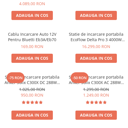
2, 2048Wh
4.089,00 RON
ADAUGA IN COS
ADAUGA IN COS
Cablu Incarcare Auto 12V
Statie de incarcare portabila
Pentru Bluetti Eb3A/Eb70
EcoFlow Delta Pro 3 4000W
4096Wh
169,00 RON
16.299,00 RON
ADAUGA IN COS
ADAUGA IN COS
Statie de incarcare portabila
Statie de incarcare portabila
-75 RON
-50 RON
Anker Solix C300X DC 288Wh
Anker Solix C300X AC 288Wh
300W
300W
1.025,00 RON
1.299,00 RON
950,00 RON
1.249,00 RON
ADAUGA IN COS
ADAUGA IN COS