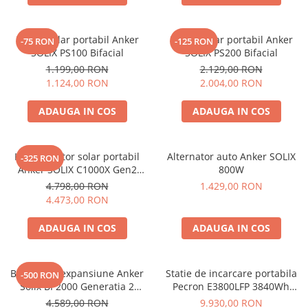
Interfete si cabluri
Cabluri panouri fotovoltaice
Panou solar portabil Anker
Panou solar portabil Anker
-75 RON
-125 RON
Cabluri pentru echipamente
SOLIX PS100 Bifacial
SOLIX PS200 Bifacial
fotovoltaice
1.199,00 RON
2.129,00 RON
Protectii si izolatoare de baterii
1.124,00 RON
2.004,00 RON
Accesorii
ADAUGA IN COS
ADAUGA IN COS
Monitorizare si control
Convertoare DC - DC
Kit generator solar portabil
Alternator auto Anker SOLIX
-325 RON
Invertoare Off-grid
Anker SOLIX C1000X Gen2
800W
Incarcatoare de retea
2000W 1024Wh + panou 100W
4.798,00 RON
1.429,00 RON
4.473,00 RON
Acumulatori de stocare
Componente sisteme de balcon
ADAUGA IN COS
ADAUGA IN COS
Iluminat solar
Acumulatori
Baterie de expansiune Anker
Statie de incarcare portabila
-500 RON
Acumulatori Standard Plumb
Solix BP2000 Generatia 2
Pecron E3800LFP 3840Wh
pentru Anker Solix C2000 Gen
4200W + Carucior CADOU
Acumulatori Litiu
4.589,00 RON
9.930,00 RON