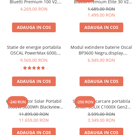
Bluetti Premium 100 V2,
Bluetti Premium Elite 30 V2
Toate generatoarele
1800W 1024Wh, Ecran LCD,
600W 320Wh
4.269,00 RON
1.689,00 RON
LiFePO4, Putere de varf
Panouri Solare Pliabile
1.499,00 RON
3600W
Cauta dupa marca
ADAUGA IN COS
ADAUGA IN COS
Bluetti
EcoFlow
Anker
Statie de energie portabila
Modul extindere baterie Oscal
OSCAL PowerMax 6000,
BP3600 Negru,display,
Jackery
6000W (9000W varf), baterie
compatibil cu Oscal
9.569,00 RON
6.949,00 RON
Oscal
LiFePO4 de 3600Wh, incarcare
PowerMax 3600/6000
rapida in 1.96h, 14 porturi,
Pecron
USB-C 100W, control
Toate panourile portabile
ADAUGA IN COS
ADAUGA IN COS
inteligent la distanta,
functionalitate UPS
Kituri solare pentru balcon
Frigidere Portabile
Kit Generator Solar Portabil
Statie de incarcare portabila
-240 RON
-250 RON
Componente Fotovoltaice
6000W 3600Wh Blackview
Anker SOLIX C1000X Gen2
Incarcatoare solare
OSCAL PowerMax 6000 +
2000W 1024Wh
11.899,00 RON
3.599,00 RON
panou solar 400W
11.659,00 RON
3.349,00 RON
Incarcatoare solare MPPT
Incarcatoare solare PWM
ADAUGA IN COS
ADAUGA IN COS