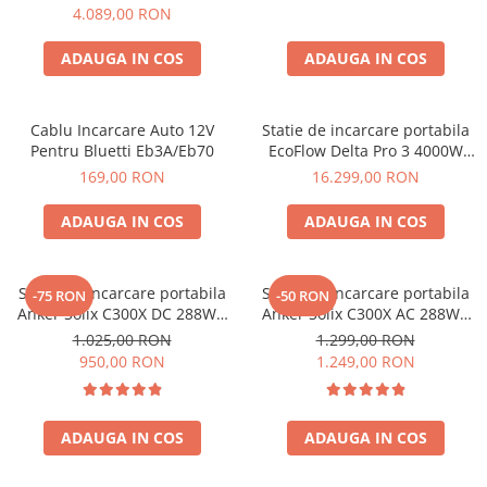
2, 2048Wh
4.089,00 RON
Acumulatori Gel
Acumulatori Moto
ADAUGA IN COS
ADAUGA IN COS
Electronice
Invertoare Tensiune
Cablu Incarcare Auto 12V
Statie de incarcare portabila
Pentru Bluetti Eb3A/Eb70
EcoFlow Delta Pro 3 4000W
Roboti Pornire Auto
4096Wh
169,00 RON
16.299,00 RON
Statii de incarcare vehicule
electrice
ADAUGA IN COS
ADAUGA IN COS
UPS Centrale Termice
Stabilizatoare Tensiune
Statie de incarcare portabila
Statie de incarcare portabila
-75 RON
-50 RON
Scule si aparate
Anker Solix C300X DC 288Wh
Anker Solix C300X AC 288Wh
300W
300W
Instrumente de masura
1.025,00 RON
1.299,00 RON
950,00 RON
1.249,00 RON
Anemometre
Clampmetre
Detectoare
ADAUGA IN COS
ADAUGA IN COS
Multimetre Portabile
Tahometre