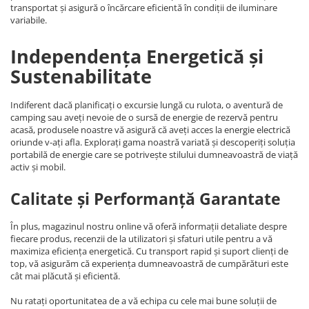
transportat și asigură o încărcare eficientă în condiții de iluminare
variabile.
Independența Energetică și
Sustenabilitate
Indiferent dacă planificați o excursie lungă cu rulota, o aventură de
camping sau aveți nevoie de o sursă de energie de rezervă pentru
acasă, produsele noastre vă asigură că aveți acces la energie electrică
oriunde v-ați afla. Explorați gama noastră variată și descoperiți soluția
portabilă de energie care se potrivește stilului dumneavoastră de viață
activ și mobil.
Calitate și Performanță Garantate
În plus, magazinul nostru online vă oferă informații detaliate despre
fiecare produs, recenzii de la utilizatori și sfaturi utile pentru a vă
maximiza eficiența energetică. Cu transport rapid și suport clienți de
top, vă asigurăm că experiența dumneavoastră de cumpărături este
cât mai plăcută și eficientă.
Nu ratați oportunitatea de a vă echipa cu cele mai bune soluții de