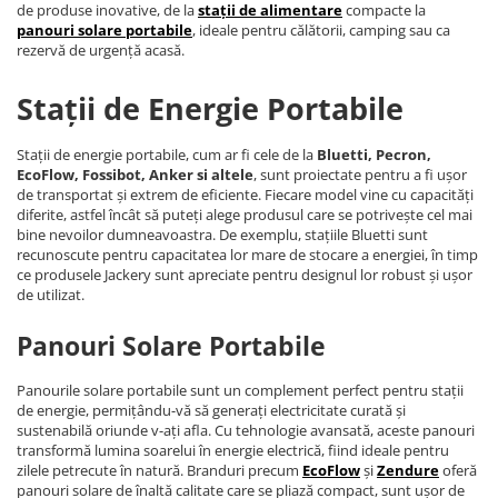
de produse inovative, de la
stații de alimentare
compacte la
panouri solare portabile
, ideale pentru călătorii, camping sau ca
rezervă de urgență acasă.
Stații de Energie Portabile
Stații de energie portabile, cum ar fi cele de la
Bluetti, Pecron,
EcoFlow, Fossibot, Anker si altele
, sunt proiectate pentru a fi ușor
de transportat și extrem de eficiente. Fiecare model vine cu capacități
diferite, astfel încât să puteți alege produsul care se potrivește cel mai
bine nevoilor dumneavoastra. De exemplu, stațiile Bluetti sunt
recunoscute pentru capacitatea lor mare de stocare a energiei, în timp
ce produsele Jackery sunt apreciate pentru designul lor robust și ușor
de utilizat.
Panouri Solare Portabile
Panourile solare portabile sunt un complement perfect pentru stații
de energie, permițându-vă să generați electricitate curată și
sustenabilă oriunde v-ați afla. Cu tehnologie avansată, aceste panouri
transformă lumina soarelui în energie electrică, fiind ideale pentru
zilele petrecute în natură. Branduri precum
EcoFlow
și
Zendure
oferă
panouri solare de înaltă calitate care se pliază compact, sunt ușor de