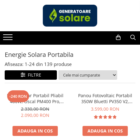
Toate Produsele
Acasa
Statii de Alimentare Portabile
Cauta dupa capacitate
Energie Solara Portabila
Pana in 1000W
Afiseaza:
1-
24
din
139
produse
Intre 1000-2000W
FILTRE
Intre 2000-3000W
Peste 3000W
Cauta dupa marca
Panou Solar Portabil Pliabil
Panou Fotovoltaic Portabil
-240 RON
400W, Oscal PM400 Pro,
350W Bluetti PV350 V2,
Bluetti
Monocristalin, ETFE, IP67
Monocristalin, MC4, ETFE,
2.330,00 RON
3.599,00 RON
EcoFlow
Eficienta 23.4%, Pliabil
2.090,00 RON
Anker
Jackery
ADAUGA IN COS
ADAUGA IN COS
Pecron