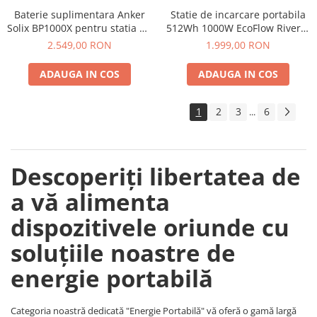
Baterie suplimentara Anker
Statie de incarcare portabila
Telemetre
Solix BP1000X pentru statia de
512Wh 1000W EcoFlow River 2
Termometre
alimentare portabila Anker
Max
2.549,00 RON
1.999,00 RON
Testere
Solix C1000X, 1056Wh
Multimetre de Banc
ADAUGA IN COS
ADAUGA IN COS
Accesorii instrumente de masura
Camere Termice
1
2
3
6
...
Luxmetru
Osciloscoape
Lichidare stoc
Descoperiți libertatea de
a vă alimenta
dispozitivele oriunde cu
soluțiile noastre de
energie portabilă
Categoria noastră dedicată "Energie Portabilă" vă oferă o gamă largă