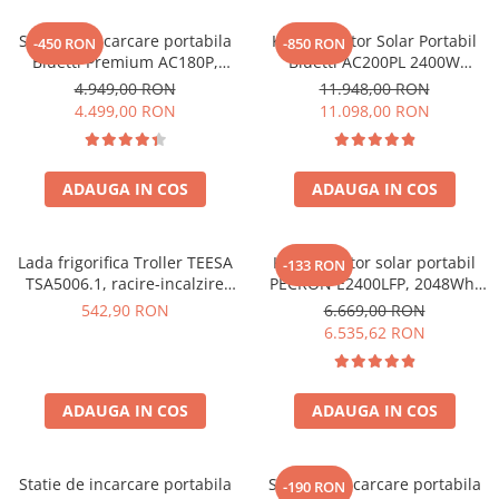
Oscal
Xtorm
Statie de incarcare portabila
Kit Generator Solar Portabil
-450 RON
-850 RON
Bluetti Premium AC180P,
Bluetti AC200PL 2400W
Vezi toate statiile
Ecran LCD, 1800W, 1440Wh,
2304Wh cu panou 350W
4.949,00 RON
11.948,00 RON
Accesorii Statii de Alimentare
LiFePO4, Putere varf 2700W
4.499,00 RON
11.098,00 RON
Kituri Generatoare Solare
Cauta dupa capacitate
ADAUGA IN COS
ADAUGA IN COS
Pana in 1000W
Intre 1000-2000W
Intre 2000-3000W
Lada frigorifica Troller TEESA
Kit generator solar portabil
-133 RON
Peste 3000W
TSA5006.1, racire-incalzire
PECRON E2400LFP, 2048Wh,
35L, alimentare bricheta auto
2400W, 230V, Incarcare super
Cauta dupa marca
542,90 RON
6.669,00 RON
12V, priza 230V, clasa
rapida, LiFePO4, Controler
6.535,62 RON
Bluetti
energetica E, Gri
MPPT dublu, Protectie BMS +
Panou solar 200W
EcoFlow
Anker
ADAUGA IN COS
ADAUGA IN COS
Jackery
Pecron
Statie de incarcare portabila
Statie de incarcare portabila
-190 RON
Oscal