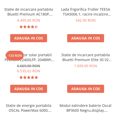
Acumulatori de stocare
Statie de incarcare portabila
Lada frigorifica Troller TEESA
Componente sisteme de balcon
Bluetti Premium AC180P,
TSA5006.1, racire-incalzire
Ecran LCD, 1800W, 1440Wh,
35L, alimentare bricheta auto
4.499,00 RON
542,90 RON
LiFePO4, Putere varf 2700W
12V, priza 230V, clasa
energetica E, Gri
ADAUGA IN COS
ADAUGA IN COS
Kit generator solar portabil
Statie de incarcare portabila
-133 RON
PECRON E2400LFP, 2048Wh,
Bluetti Premium Elite 30 V2
2400W, 230V, Incarcare super
600W 320Wh
6.669,00 RON
1.699,00 RON
rapida, LiFePO4, Controler
6.535,62 RON
MPPT dublu, Protectie BMS +
Panou solar 200W
ADAUGA IN COS
ADAUGA IN COS
Statie de energie portabila
Modul extindere baterie Oscal
OSCAL PowerMax 6000,
BP3600 Negru,display,