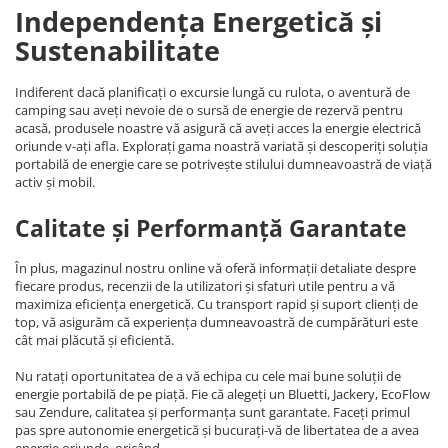
Independența Energetică și
Sustenabilitate
Indiferent dacă planificați o excursie lungă cu rulota, o aventură de
camping sau aveți nevoie de o sursă de energie de rezervă pentru
acasă, produsele noastre vă asigură că aveți acces la energie electrică
oriunde v-ați afla. Explorați gama noastră variată și descoperiți soluția
portabilă de energie care se potrivește stilului dumneavoastră de viață
activ și mobil.
Calitate și Performanță Garantate
În plus, magazinul nostru online vă oferă informații detaliate despre
fiecare produs, recenzii de la utilizatori și sfaturi utile pentru a vă
maximiza eficiența energetică. Cu transport rapid și suport clienți de
top, vă asigurăm că experiența dumneavoastră de cumpărături este
cât mai plăcută și eficientă.
Nu ratați oportunitatea de a vă echipa cu cele mai bune soluții de
energie portabilă de pe piață. Fie că alegeți un Bluetti, Jackery, EcoFlow
sau Zendure, calitatea și performanța sunt garantate. Faceți primul
pas spre autonomie energetică și bucurați-vă de libertatea de a avea