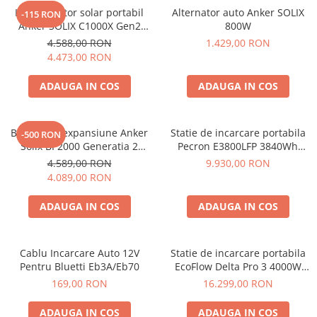
Kit generator solar portabil
Alternator auto Anker SOLIX
-115 RON
Anker SOLIX C1000X Gen2
800W
2000W 1024Wh + panou 100W
4.588,00 RON
1.429,00 RON
4.473,00 RON
ADAUGA IN COS
ADAUGA IN COS
Baterie de expansiune Anker
Statie de incarcare portabila
-500 RON
Solix BP2000 Generatia 2
Pecron E3800LFP 3840Wh
pentru Anker Solix C2000 Gen
4200W + Carucior CADOU
4.589,00 RON
9.930,00 RON
2, 2048Wh
4.089,00 RON
ADAUGA IN COS
ADAUGA IN COS
Cablu Incarcare Auto 12V
Statie de incarcare portabila
Pentru Bluetti Eb3A/Eb70
EcoFlow Delta Pro 3 4000W
4096Wh
169,00 RON
16.299,00 RON
ADAUGA IN COS
ADAUGA IN COS