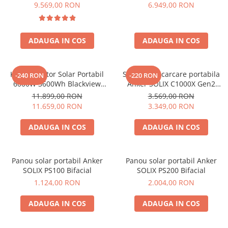
6000W (9000W varf), baterie
compatibil cu Oscal
9.569,00 RON
6.949,00 RON
LiFePO4 de 3600Wh, incarcare
PowerMax 3600/6000
rapida in 1.96h, 14 porturi,
USB-C 100W, control
ADAUGA IN COS
ADAUGA IN COS
inteligent la distanta,
functionalitate UPS
Kit Generator Solar Portabil
Statie de incarcare portabila
-240 RON
-220 RON
6000W 3600Wh Blackview
Anker SOLIX C1000X Gen2
OSCAL PowerMax 6000 +
2000W 1024Wh
11.899,00 RON
3.569,00 RON
panou solar 400W
11.659,00 RON
3.349,00 RON
ADAUGA IN COS
ADAUGA IN COS
Panou solar portabil Anker
Panou solar portabil Anker
SOLIX PS100 Bifacial
SOLIX PS200 Bifacial
1.124,00 RON
2.004,00 RON
ADAUGA IN COS
ADAUGA IN COS