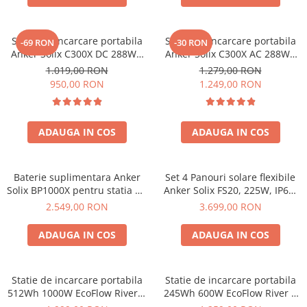
Statie de incarcare portabila
Statie de incarcare portabila
-69 RON
-30 RON
Anker Solix C300X DC 288Wh
Anker Solix C300X AC 288Wh
300W
300W
1.019,00 RON
1.279,00 RON
950,00 RON
1.249,00 RON
ADAUGA IN COS
ADAUGA IN COS
Baterie suplimentara Anker
Set 4 Panouri solare flexibile
Solix BP1000X pentru statia de
Anker Solix FS20, 225W, IP67,
alimentare portabila Anker
Tehnologie TOPCon
2.549,00 RON
3.699,00 RON
Solix C1000X, 1056Wh
ADAUGA IN COS
ADAUGA IN COS
Statie de incarcare portabila
Statie de incarcare portabila
512Wh 1000W EcoFlow River 2
245Wh 600W EcoFlow River 3
Max
UPS