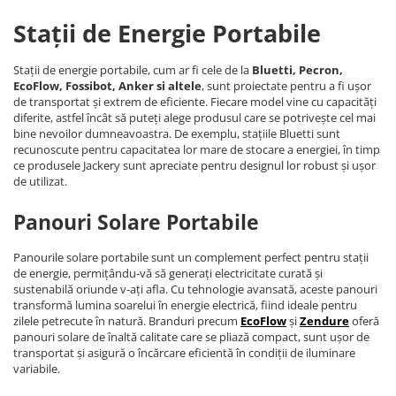
Stații de Energie Portabile
Stații de energie portabile, cum ar fi cele de la
Bluetti, Pecron,
EcoFlow, Fossibot, Anker si altele
, sunt proiectate pentru a fi ușor
de transportat și extrem de eficiente. Fiecare model vine cu capacități
diferite, astfel încât să puteți alege produsul care se potrivește cel mai
bine nevoilor dumneavoastra. De exemplu, stațiile Bluetti sunt
recunoscute pentru capacitatea lor mare de stocare a energiei, în timp
ce produsele Jackery sunt apreciate pentru designul lor robust și ușor
de utilizat.
Panouri Solare Portabile
Panourile solare portabile sunt un complement perfect pentru stații
de energie, permițându-vă să generați electricitate curată și
sustenabilă oriunde v-ați afla. Cu tehnologie avansată, aceste panouri
transformă lumina soarelui în energie electrică, fiind ideale pentru
zilele petrecute în natură. Branduri precum
EcoFlow
și
Zendure
oferă
panouri solare de înaltă calitate care se pliază compact, sunt ușor de
transportat și asigură o încărcare eficientă în condiții de iluminare
variabile.