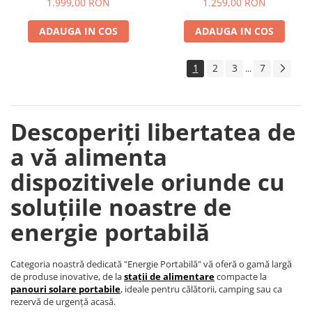
1.999,00 RON
1.259,00 RON
ADAUGA IN COS
ADAUGA IN COS
1
2
3
7
...
Descoperiți libertatea de
a vă alimenta
dispozitivele oriunde cu
soluțiile noastre de
energie portabilă
Categoria noastră dedicată "Energie Portabilă" vă oferă o gamă largă
de produse inovative, de la
stații de alimentare
compacte la
panouri solare portabile
, ideale pentru călătorii, camping sau ca
rezervă de urgență acasă.