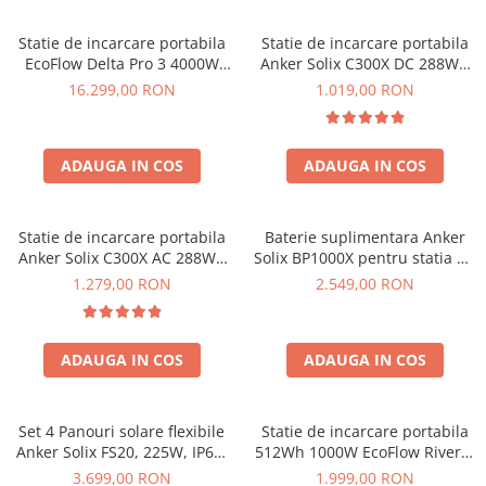
Invertoare Tensiune
Roboti Pornire Auto
Statie de incarcare portabila
Statie de incarcare portabila
EcoFlow Delta Pro 3 4000W
Anker Solix C300X DC 288Wh
Statii de incarcare vehicule
4096Wh
300W
16.299,00 RON
1.019,00 RON
electrice
UPS Centrale Termice
Stabilizatoare Tensiune
ADAUGA IN COS
ADAUGA IN COS
Scule si aparate
Instrumente de masura
Statie de incarcare portabila
Baterie suplimentara Anker
Anemometre
Anker Solix C300X AC 288Wh
Solix BP1000X pentru statia de
300W
alimentare portabila Anker
1.279,00 RON
2.549,00 RON
Clampmetre
Solix C1000X, 1056Wh
Detectoare
Multimetre Portabile
ADAUGA IN COS
ADAUGA IN COS
Tahometre
Telemetre
Termometre
Set 4 Panouri solare flexibile
Statie de incarcare portabila
Anker Solix FS20, 225W, IP67,
512Wh 1000W EcoFlow River 2
Testere
Tehnologie TOPCon
Max
3.699,00 RON
1.999,00 RON
Multimetre de Banc