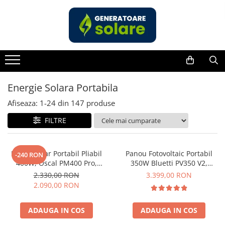
Toate Produsele
Acasa
Statii de Alimentare Portabile
Cauta dupa capacitate
Energie Solara Portabila
Pana in 1000W
Afiseaza:
1-
24
din
147
produse
Intre 1000-2000W
FILTRE
Intre 2000-3000W
Peste 3000W
Cauta dupa marca
Panou Solar Portabil Pliabil
Panou Fotovoltaic Portabil
-240 RON
400W, Oscal PM400 Pro,
350W Bluetti PV350 V2,
Bluetti
Monocristalin, ETFE, IP67
Monocristalin, MC4, ETFE,
2.330,00 RON
3.399,00 RON
EcoFlow
Eficienta 23.4%, Pliabil
2.090,00 RON
Anker
Pecron
ADAUGA IN COS
ADAUGA IN COS
Oscal