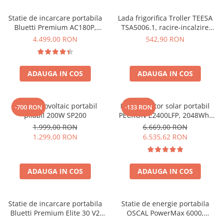
Vezi toate statiile
Statie de incarcare portabila
Lada frigorifica Troller TEESA
Accesorii Statii de Alimentare
Bluetti Premium AC180P,
TSA5006.1, racire-incalzire
Kituri Generatoare Solare
Ecran LCD, 1800W, 1440Wh,
35L, alimentare bricheta auto
4.499,00 RON
542,90 RON
Cauta dupa capacitate
LiFePO4, Putere varf 2700W
12V, priza 230V, clasa
energetica E, Gri
Pana in 1000W
Intre 1000-2000W
ADAUGA IN COS
ADAUGA IN COS
Intre 2000-3000W
Peste 3000W
Panou fotovoltaic portabil
Kit generator solar portabil
-700 RON
-133 RON
Cauta dupa marca
pliabil 200W SP200
PECRON E2400LFP, 2048Wh,
2400W, 230V, Incarcare super
Bluetti
1.999,00 RON
6.669,00 RON
rapida, LiFePO4, Controler
1.299,00 RON
6.535,62 RON
EcoFlow
MPPT dublu, Protectie BMS +
Anker
Panou solar 200W
Pecron
ADAUGA IN COS
ADAUGA IN COS
Oscal
Toate generatoarele
Statie de incarcare portabila
Statie de energie portabila
Panouri Solare Pliabile
Bluetti Premium Elite 30 V2
OSCAL PowerMax 6000,
Cauta dupa marca