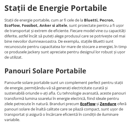
Stații de Energie Portabile
Stații de energie portabile, cum ar fi cele de la
Bluetti, Pecron,
EcoFlow, Fossibot, Anker si altele
, sunt proiectate pentru a fi ușor
de transportat și extrem de eficiente. Fiecare model vine cu capacități
diferite, astfel încât să puteți alege produsul care se potrivește cel mai
bine nevoilor dumneavoastra. De exemplu, stațiile Bluetti sunt
recunoscute pentru capacitatea lor mare de stocare a energiei, în timp
ce produsele Jackery sunt apreciate pentru designul lor robust și ușor
de utilizat.
Panouri Solare Portabile
Panourile solare portabile sunt un complement perfect pentru stații
de energie, permițându-vă să generați electricitate curată și
sustenabilă oriunde v-ați afla. Cu tehnologie avansată, aceste panouri
transformă lumina soarelui în energie electrică, fiind ideale pentru
zilele petrecute în natură. Branduri precum
EcoFlow
și
Zendure
oferă
panouri solare de înaltă calitate care se pliază compact, sunt ușor de
transportat și asigură o încărcare eficientă în condiții de iluminare
variabile.