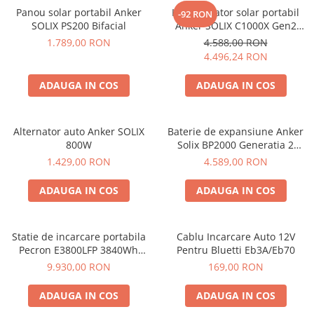
Protectii si izolatoare de baterii
Panou solar portabil Anker
Kit generator solar portabil
-92 RON
Accesorii
SOLIX PS200 Bifacial
Anker SOLIX C1000X Gen2
2000W 1024Wh + panou 100W
1.789,00 RON
4.588,00 RON
Monitorizare si control
4.496,24 RON
Convertoare DC - DC
ADAUGA IN COS
ADAUGA IN COS
Invertoare Off-grid
Incarcatoare de retea
Alternator auto Anker SOLIX
Baterie de expansiune Anker
Acumulatori de stocare
800W
Solix BP2000 Generatia 2
Componente sisteme de balcon
pentru Anker Solix C2000 Gen
1.429,00 RON
4.589,00 RON
2, 2048Wh
Iluminat solar
ADAUGA IN COS
ADAUGA IN COS
Acumulatori
Acumulatori Standard Plumb
Acumulatori Litiu
Statie de incarcare portabila
Cablu Incarcare Auto 12V
Pecron E3800LFP 3840Wh
Pentru Bluetti Eb3A/Eb70
Acumulatori Gel
4200W + Carucior CADOU
9.930,00 RON
169,00 RON
Acumulatori Moto
ADAUGA IN COS
ADAUGA IN COS
Electronice