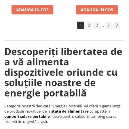
Accesorii instrumente de masura
ADAUGA IN COS
ADAUGA IN COS
Camere Termice
Luxmetru
1
2
3
7
...
Osciloscoape
Lichidare stoc
Descoperiți libertatea de
a vă alimenta
dispozitivele oriunde cu
soluțiile noastre de
energie portabilă
Categoria noastră dedicată "Energie Portabilă" vă oferă o gamă largă
de produse inovative, de la
stații de alimentare
compacte la
panouri solare portabile
, ideale pentru călătorii, camping sau ca
rezervă de urgență acasă.