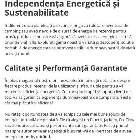
Independența Energetică și
Sustenabilitate
Indiferent dacă planificați o excursie lungă cu rulota, o aventură de
camping sau aveți nevoie de o sursă de energie de rezervă pentru
acasă, produsele noastre vă asigură că aveți acces la energie electrică
oriunde v-ați afla. Explorați gama noastră variată și descoperiți soluția
portabilă de energie care se potrivește stilului dumneavoastră de viață
activ și mobil.
Calitate și Performanță Garantate
În plus, magazinul nostru online vă oferă informații detaliate despre
fiecare produs, recenzii de la utilizatori și sfaturi utile pentru a vă
maximiza eficiența energetică. Cu transport rapid și suport clienți de
top, vă asigurăm că experiența dumneavoastră de cumpărături este
cât mai plăcută și eficientă.
Nu ratați oportunitatea de a vă echipa cu cele mai bune soluții de
energie portabilă de pe piață. Fie că alegeți un Bluetti, Jackery, EcoFlow
sau Zendure, calitatea și performanța sunt garantate. Faceți primul
pas spre autonomie energetică și bucurați-vă de libertatea de a avea
energie oriunde, oricând.