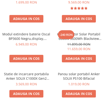
600W 320Wh
6000W (9000W varf), baterie
1.699,00 RON
9.569,00 RON
LiFePO4 de 3600Wh, incarcare
Bluetti
rapida in 1.96h, 14 porturi,
EcoFlow
USB-C 100W, control
Anker
ADAUGA IN COS
ADAUGA IN COS
inteligent la distanta,
functionalitate UPS
Oscal
Pecron
Modul extindere baterie Oscal
Kit Generator Solar Portabil
-240 RON
Toate panourile portabile
BP3600 Negru,display,
6000W 3600Wh Blackview
compatibil cu Oscal
OSCAL PowerMax 6000 +
Kituri solare pentru balcon
6.949,00 RON
11.899,00 RON
PowerMax 3600/6000
panou solar 400W
11.659,00 RON
Frigidere Portabile
Componente Fotovoltaice
ADAUGA IN COS
ADAUGA IN COS
Incarcatoare solare
Incarcatoare solare MPPT
Statie de incarcare portabila
Panou solar portabil Anker
Incarcatoare solare PWM
Anker SOLIX C1000X Gen2
SOLIX PS100 Bifacial
Interfete si cabluri
2000W 1024Wh
3.569,00 RON
1.019,00 RON
Cabluri panouri fotovoltaice
ADAUGA IN COS
ADAUGA IN COS
Cabluri pentru echipamente
fotovoltaice